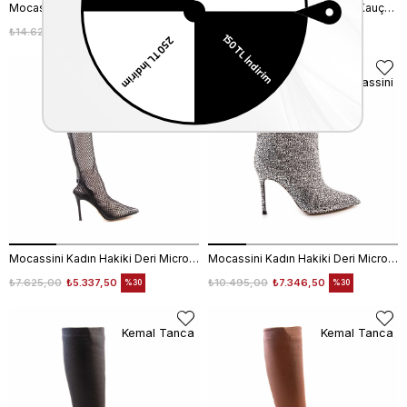
Mocassini Kadın Hakiki Deri Microlight Taban Turkuaz Günlük Çizme
Mocassini Kadın Hakiki Deri Kauçuk Taban Siyah Günlük Çizme
₺14.625,00
₺10.237,50
₺9.050,00
₺6.335,00
%30
%30
Mocassini
Mocassini
Mocassini Kadın Hakiki Deri Microlight Taban Siyah Günlük Çizme
Mocassini Kadın Hakiki Deri Microlight Taban Siyah Günlük Bot
₺7.625,00
₺5.337,50
₺10.495,00
₺7.346,50
%30
%30
Kemal Tanca
Kemal Tanca