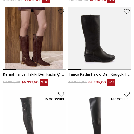
Kemal Tanca Hakiki Deri Kadın Çizme 26-103554K
Tanca Kadın Hakiki Deri Kauçuk Taban Siyah Günlük Çizme
₺7.625,00
₺5.337,50
₺9.050,00
₺6.335,00
%30
%30
Mocassini
Mocassini