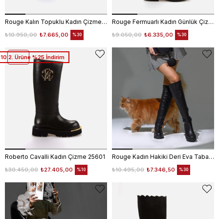
Rouge Kalın Topuklu Kadın Çizme 44210
Rouge Fermuarlı Kadın Günlük Çizme 24692
₺10.950,00
₺7.665,00
₺9.050,00
₺6.335,00
%30
%30
%10 2. Ürüne %25 İndirim
Roberto Cavalli Kadın Çizme 25601
Rouge Kadın Hakiki Deri Eva Taban Siyah Günlük Çizme
₺30.450,00
₺27.405,00
₺10.495,00
₺7.346,50
%10
%30