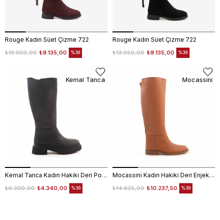
Rouge Kadın Süet Çizme 722
Rouge Kadın Süet Çizme 722
₺13.050,00
₺9.135,00
₺13.050,00
₺9.135,00
%30
%30
Kemal Tanca
Mocassini
Kemal Tanca Kadın Hakiki Deri Poli Taban Siyah Günlük Çizme
Mocassini Kadın Hakiki Deri Enjeksiyon Microlight Taban Taba Günlük Çizme
₺6.200,00
₺4.340,00
₺14.625,00
₺10.237,50
%30
%30