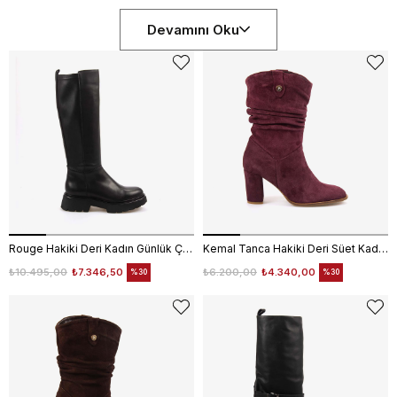
Devamını Oku
Rouge Hakiki Deri Kadın Günlük Çizme 1700-5024
Kemal Tanca Hakiki Deri Süet Kadın Çizme 25-100670K
₺10.495,00
₺7.346,50
₺6.200,00
₺4.340,00
%30
%30