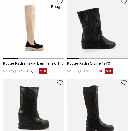
Rouge
Rouge Kadın Hakiki Deri Termo Taban Siyah Süet-Bej Günlük Çizme
Rouge Kadın Çizme 1970
₺7.625,00
₺5.337,50
₺9.050,00
₺6.335,00
%30
%30