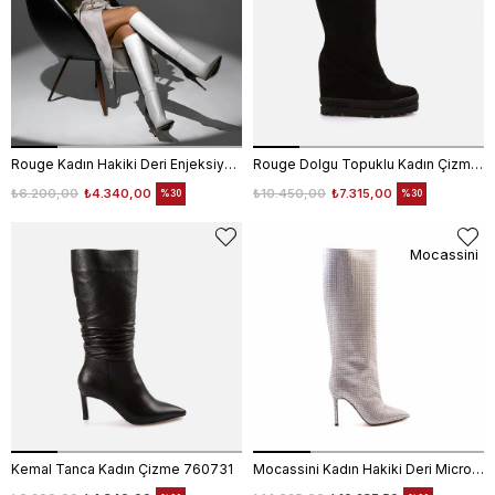
Rouge Kadın Hakiki Deri Enjeksiyon Kösele Taban Siyah - Beyaz Günlük Çizme
Rouge Dolgu Topuklu Kadın Çizme 6201-1
₺6.200,00
₺4.340,00
₺10.450,00
₺7.315,00
%30
%30
Mocassini
Kemal Tanca Kadın Çizme 760731
Mocassini Kadın Hakiki Deri Microlight Taban Gümüş Günlük Çizme