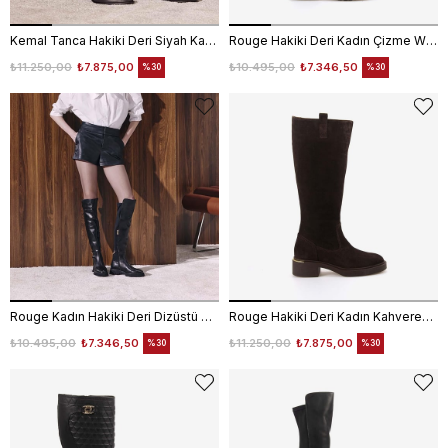
Kemal Tanca Hakiki Deri Siyah Kadın Topuklu Çizme 25-100670K-1
Rouge Hakiki Deri Kadın Çizme WEN3091
₺11.250,00
₺7.875,00
₺10.495,00
₺7.346,50
%30
%30
Rouge Kadın Hakiki Deri Dizüstü Siyah Çizme
Rouge Hakiki Deri Kadın Kahverengi Süet Çizme 51426
₺10.495,00
₺7.346,50
₺11.250,00
₺7.875,00
%30
%30