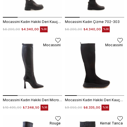
Mocassini Kadın Hakiki Deri Kauçuk Taban Siyah Günlük Çizme
Mocassini Kadın Çizme 702-303
₺6.200,00
₺4.340,00
₺6.200,00
₺4.340,00
%30
%30
Mocassini
Mocassini
Mocassini Kadın Hakiki Deri Microlight Taban Siyah Günlük Çizme
Mocassini Kadın Hakiki Deri Kauçuk Taban Siyah Süet Günlük Çizme
₺10.495,00
₺7.346,50
₺9.050,00
₺6.335,00
%30
%30
Rouge
Kemal Tanca