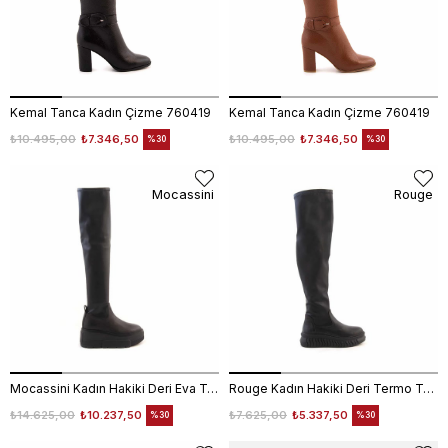
Kemal Tanca Kadın Çizme 760419
Kemal Tanca Kadın Çizme 760419
₺10.495,00
₺7.346,50
₺10.495,00
₺7.346,50
%30
%30
Mocassini
Rouge
Mocassini Kadın Hakiki Deri Eva Taban Siyah Günlük Çizme
Rouge Kadın Hakiki Deri Termo Taban Siyah Günlük Çizme
₺14.625,00
₺10.237,50
₺7.625,00
₺5.337,50
%30
%30