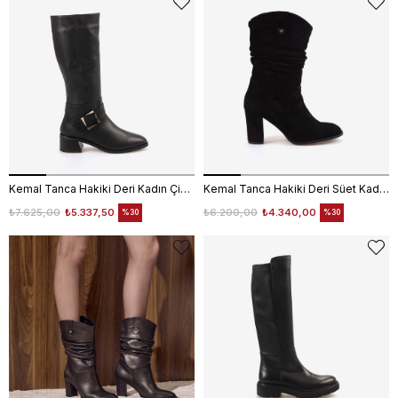
Kemal Tanca Hakiki Deri Kadın Çizme 26-103554K
Kemal Tanca Hakiki Deri Süet Kadın Çizme 25-100670K
₺7.625,00
₺5.337,50
₺6.200,00
₺4.340,00
%30
%30