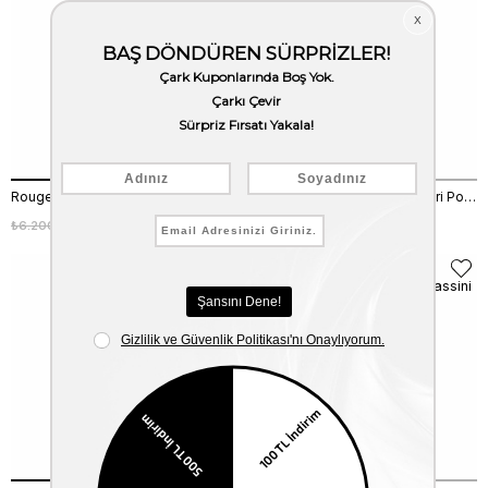
Rouge Kadın Hakiki Deri Siyah Günlük Çizme
Kemal Tanca Kadın Hakiki Deri Poli Taban Siyah Kamuflaj Günlük Çizme
₺6.200,00
₺4.340,00
₺6.200,00
₺4.340,00
%30
%30
Mocassini
Mocassini