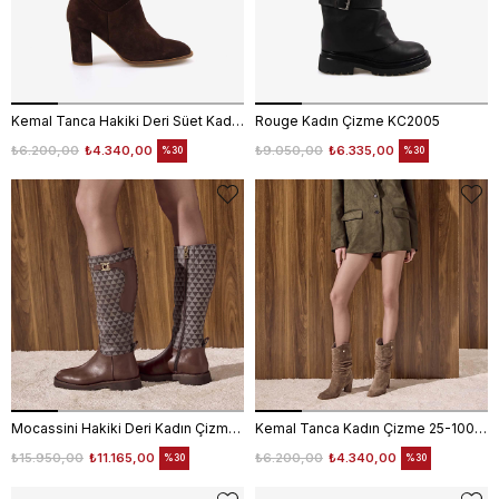
Kemal Tanca Hakiki Deri Süet Kadın Çizme 25-100670K
Rouge Kadın Çizme KC2005
₺6.200,00
₺4.340,00
₺9.050,00
₺6.335,00
%30
%30
Mocassini Hakiki Deri Kadın Çizme 5780-69
Kemal Tanca Kadın Çizme 25-100670K
₺15.950,00
₺11.165,00
₺6.200,00
₺4.340,00
%30
%30