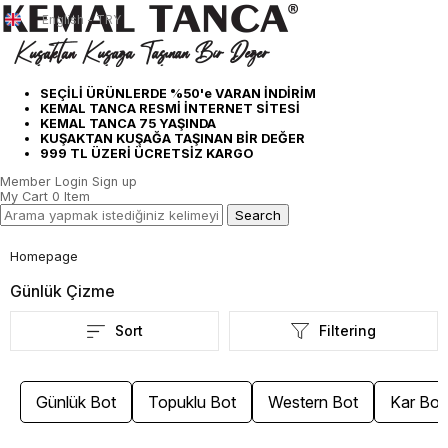
English - TRY
SEÇİLİ ÜRÜNLERDE %50'e VARAN İNDİRİM
KEMAL TANCA RESMİ İNTERNET SİTESİ
KEMAL TANCA 75 YAŞINDA
KUŞAKTAN KUŞAĞA TAŞINAN BİR DEĞER
999 TL ÜZERİ ÜCRETSİZ KARGO
Member Login
Sign up
My Cart
0
Item
Homepage
Günlük Çizme
Sort
Filtering
Günlük Bot
Topuklu Bot
Western Bot
Kar Bot