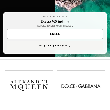
KISA SÜRELI KUPON
Ekstra %5 indirim
Sepette EKLE5 kodunu kullan.
EKLE5
ALIŞVERIŞE BAŞLA