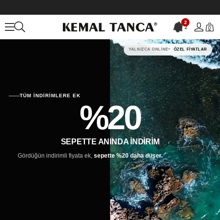
2
2
0
YALNIZCA ONLINE
ÖZEL FIYATLAR
TÜM INDIRIMLERE EK
%20
SEPETTE ANINDA INDIRIM
Gördüğün indirimli fiyata ek,
sepette %20 daha düşer.