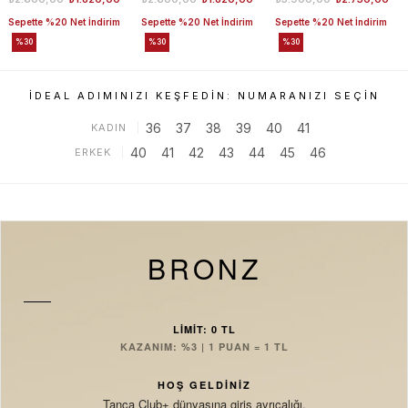
Sepette %20 Net İndirim
Sepette %20 Net İndirim
Sepette %20 Net İndirim
%30
%30
%30
İDEAL ADIMINIZI KEŞFEDIN: NUMARANIZI SEÇIN
36
37
38
39
40
41
KADIN
40
41
42
43
44
45
46
ERKEK
BRONZ
LİMİT: 0 TL
KAZANIM: %3 | 1 PUAN = 1 TL
HOŞ GELDİNİZ
Tanca Club+ dünyasına giriş ayrıcalığı.