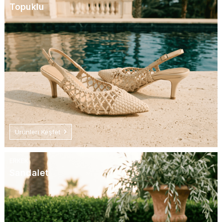
Topuklu
Ürünleri Keşfet
ERKEK
Sandalet