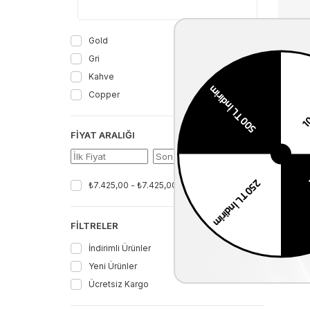
Gold
Gri
Kahve
Copper
₺8.250
FIYAT ARALIĞI
Filtrele
₺7.425,00 - ₺7.425,00
FILTRELER
İndirimli Ürünler
Yeni Ürünler
Ücretsiz Kargo