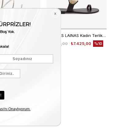
NICOLAS LAINAS Taşlı Kadın Sandalet 64CEM
NICOLAS LAINAS Kadın Terlik 242
0
₺7.425,00
₺8.250,00
₺7.425,00
%10
%10