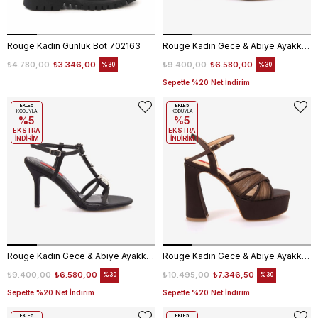
Rouge Kadın Günlük Bot 702163
Rouge Kadın Gece & Abiye Ayakkabı 395
₺4.780,00
₺3.346,00
₺9.400,00
₺6.580,00
%30
%30
Sepette %20 Net İndirim
EKLE5
EKLE5
KODUYLA
KODUYLA
%5
%5
EKSTRA
EKSTRA
İNDİRİM
İNDİRİM
Rouge Kadın Gece & Abiye Ayakkabı 395
Rouge Kadın Gece & Abiye Ayakkabı 1121
₺9.400,00
₺6.580,00
₺10.495,00
₺7.346,50
%30
%30
Sepette %20 Net İndirim
Sepette %20 Net İndirim
EKLE5
EKLE5