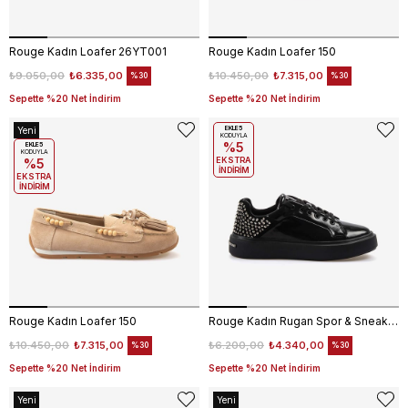
Rouge Kadın Loafer 26YT001
Rouge Kadın Loafer 150
₺9.050,00
₺6.335,00
₺10.450,00
₺7.315,00
%30
%30
Sepette %20 Net İndirim
Sepette %20 Net İndirim
Yeni
EKLE5
KODUYLA
%5
Ürün
EKLE5
KODUYLA
EKSTRA
%5
İNDİRİM
EKSTRA
İNDİRİM
Rouge Kadın Loafer 150
Rouge Kadın Rugan Spor & Sneaker Ayakkabı 1367-S2
₺10.450,00
₺7.315,00
₺6.200,00
₺4.340,00
%30
%30
Sepette %20 Net İndirim
Sepette %20 Net İndirim
Yeni
Yeni