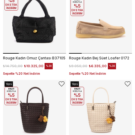
%5
Ürün
KODUYLA
EKSTRA
%5
İNDİRİM
EKSTRA
İNDİRİM
Rouge Kadın Omuz Çantası B37105
Rouge Kadın Bej Süet Loafer 0172
₺14.750,00
₺10.325,00
₺9.050,00
₺6.335,00
%30
%30
Sepette %20 Net İndirim
Sepette %20 Net İndirim
Yeni
Yeni
Ürün
EKLE5
Ürün
EKLE5
KODUYLA
KODUYLA
%5
%5
EKSTRA
EKSTRA
İNDİRİM
İNDİRİM