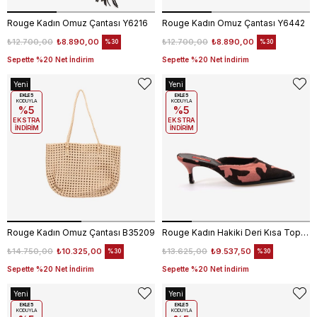
Rouge Kadın Omuz Çantası Y6216
Rouge Kadın Omuz Çantası Y6442
₺12.700,00
₺8.890,00
₺12.700,00
₺8.890,00
%30
%30
Sepette %20 Net İndirim
Sepette %20 Net İndirim
Yeni
Yeni
Ürün
EKLE5
Ürün
EKLE5
KODUYLA
KODUYLA
%5
%5
EKSTRA
EKSTRA
İNDİRİM
İNDİRİM
Rouge Kadın Omuz Çantası B35209
Rouge Kadın Hakiki Deri Kısa Topuklu Terlik 140-91
₺14.750,00
₺10.325,00
₺13.625,00
₺9.537,50
%30
%30
Sepette %20 Net İndirim
Sepette %20 Net İndirim
Yeni
Yeni
Ürün
EKLE5
Ürün
EKLE5
KODUYLA
KODUYLA