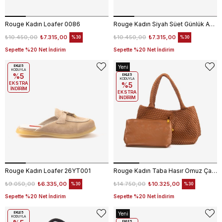
Rouge Kadın Loafer 0086
Rouge Kadın Siyah Süet Günlük Ayakkabı 0134
₺10.450,00
₺7.315,00
₺10.450,00
₺7.315,00
%30
%30
Sepette %20 Net İndirim
Sepette %20 Net İndirim
EKLE5
Yeni
KODUYLA
%5
Ürün
EKLE5
KODUYLA
EKSTRA
%5
İNDİRİM
EKSTRA
İNDİRİM
Rouge Kadın Loafer 26YT001
Rouge Kadın Taba Hasır Omuz Çantası B37105
₺9.050,00
₺6.335,00
₺14.750,00
₺10.325,00
%30
%30
Sepette %20 Net İndirim
Sepette %20 Net İndirim
EKLE5
Yeni
KODUYLA
EKLE5