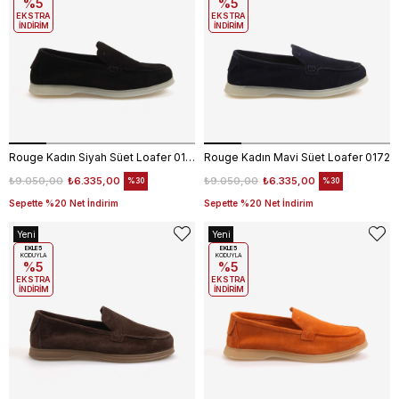
%5
%5
EKSTRA
EKSTRA
İNDİRİM
İNDİRİM
Rouge Kadın Siyah Süet Loafer 0172
Rouge Kadın Mavi Süet Loafer 0172
₺9.050,00
₺6.335,00
₺9.050,00
₺6.335,00
%30
%30
Sepette %20 Net İndirim
Sepette %20 Net İndirim
Yeni
Yeni
Ürün
EKLE5
Ürün
EKLE5
KODUYLA
KODUYLA
%5
%5
EKSTRA
EKSTRA
İNDİRİM
İNDİRİM