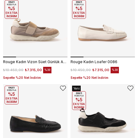
Ürün
EKLE5
Ürün
EKLE5
KODUYLA
KODUYLA
%5
%5
EKSTRA
EKSTRA
İNDİRİM
İNDİRİM
Rouge Kadın Vizon Süet Günlük Ayakkabı 0134
Rouge Kadın Loafer 0086
₺10.450,00
₺7.315,00
₺10.450,00
₺7.315,00
%30
%30
Sepette %20 Net İndirim
Sepette %20 Net İndirim
EKLE5
Yeni
KODUYLA
%5
Ürün
EKLE5
KODUYLA
EKSTRA
%5
İNDİRİM
EKSTRA
İNDİRİM