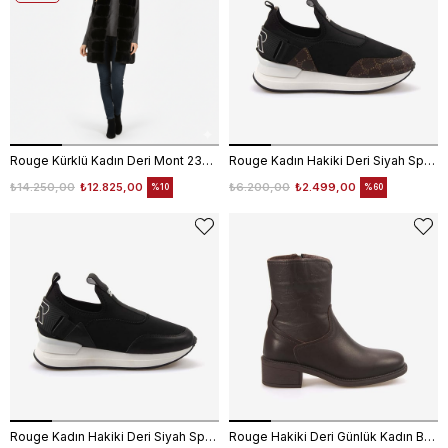
Rouge Kürklü Kadın Deri Mont 23871-YLK-BL-2753
Rouge Kadın Hakiki Deri Siyah Spor & Sneaker Ayakkabı 7501
₺14.250,00
₺12.825,00
₺6.200,00
₺2.499,00
%10
%60
Rouge Kadın Hakiki Deri Siyah Spor & Sneaker Ayakkabı 7501
Rouge Hakiki Deri Günlük Kadın Bot 628