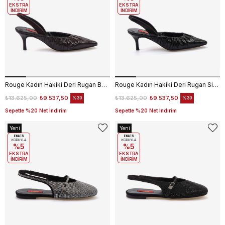
EKSTRA
EKSTRA
İNDİRİM
İNDİRİM
Rouge Kadın Hakiki Deri Rugan Bordo Topuklu Ayakkabı 330-11
Rouge Kadın Hakiki Deri Rugan Siyah Topuklu Ayakkabı 330-11
₺13.625,00
₺9.537,50
₺13.625,00
₺9.537,50
%30
%30
Sepette %20 Net İndirim
Sepette %20 Net İndirim
Yeni
Yeni
Ürün
EKLE5
Ürün
EKLE5
KODUYLA
KODUYLA
%5
%5
EKSTRA
EKSTRA
İNDİRİM
İNDİRİM