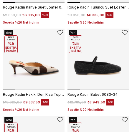
Rouge Kadın Kahve Süet Loafer 0172
Rouge Kadın Turuncu Süet Loafer 0172
₺9.050,00
₺6.335,00
₺9.050,00
₺6.335,00
%30
%30
Sepette %20 Net İndirim
Sepette %20 Net İndirim
Yeni
Yeni
Ürün
EKLE5
Ürün
EKLE5
KODUYLA
KODUYLA
%5
%5
EKSTRA
EKSTRA
İNDİRİM
İNDİRİM
Rouge Kadın Hakiki Deri Kısa Topuklu Terlik 140-91
Rouge Kadın Babet 6083-34
₺13.625,00
₺9.537,50
₺12.785,00
₺8.949,50
%30
%30
Sepette %20 Net İndirim
Sepette %20 Net İndirim
Yeni
Yeni
Ürün
EKLE5
Ürün
EKLE5
KODUYLA
KODUYLA
%5
%5