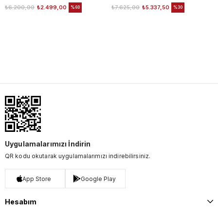
₺6.200,00
₺2.499,00
₺7.625,00
₺5.337,50
%60
%30
Uygulamalarımızı İndirin
QR kodu okutarak uygulamalarımızı indirebilirsiniz.
App Store
Google Play
Hesabım