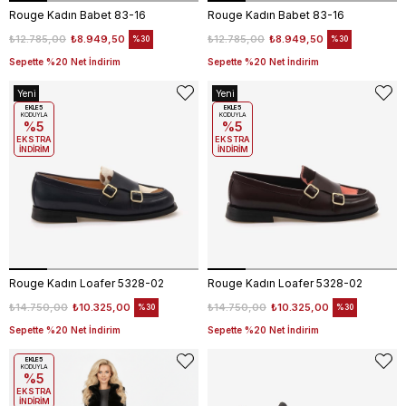
Rouge Kadın Babet 83-16
Rouge Kadın Babet 83-16
₺12.785,00
₺8.949,50
₺12.785,00
₺8.949,50
%30
%30
Sepette %20 Net İndirim
Sepette %20 Net İndirim
Yeni
Yeni
Ürün
EKLE5
Ürün
EKLE5
KODUYLA
KODUYLA
%5
%5
EKSTRA
EKSTRA
İNDİRİM
İNDİRİM
Rouge Kadın Loafer 5328-02
Rouge Kadın Loafer 5328-02
₺14.750,00
₺10.325,00
₺14.750,00
₺10.325,00
%30
%30
Sepette %20 Net İndirim
Sepette %20 Net İndirim
EKLE5
KODUYLA
%5
EKSTRA
İNDİRİM