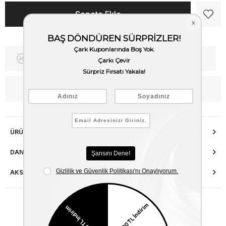
Fiyat Düşünce Haber Ver
Kargo Bedava
WhatsApp’tan Bilgi Al
ÜRÜN ÖZELLIKLERI
DANIŞMA HATTI
AKSESUAR ONARIMI
Benzer Ürünler