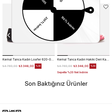
EKLE5
KODUYLA
%5
EKSTRA
İNDİRİM
Kemal Tanca Kadın Loafer 620-003F
Kemal Tanca Kadın Hakiki Deri Kauçuk Taban Pembe Loafer Konforlu Babet
₺4.780,00
₺3.346,00
₺4.780,00
₺3.346,00
%30
%30
Sepette %20 Net İndirim
Son Baktığınız Ürünler