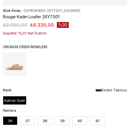
Stok Kodu
(261RGK884-26YT001_3423860)
Rouge Kadın Loafer 26YT001
₺9.050,00
₺6.335,00
30
Sepette %20 Net İndirim
ÜRÜNÜN DİĞER RENKLERİ:
Renk
Beden Tablosu
Kahve Süet
Numara
36
37
38
39
40
41