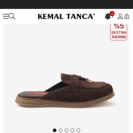
Anasayfa
KADIN
AYAKKABI
Loafer
Rouge Kadın Loafer 26YT0
2
2
0
EKLE5
KODUYLA
%5
EKSTRA
İNDİRİM