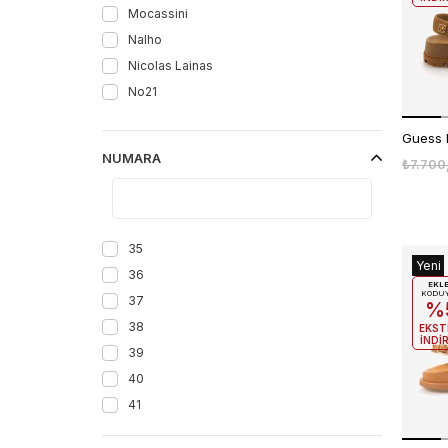
Mocassini
Nalho
Nicolas Lainas
No21
Noa Harmon
Rouge
NUMARA
₺7.700
Tanca
Toni Pons
35
Yeni
36
Ürün
EKL
KODU
37
%
38
EKST
İNDİ
39
40
41