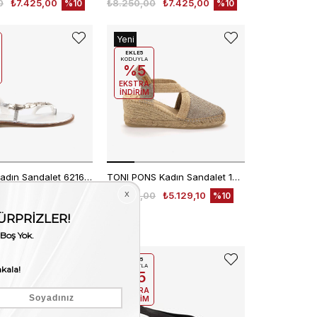
0
₺7.425,00
₺8.250,00
₺7.425,00
%10
%10
Yeni
Ürün
EKLE5
KODUYLA
%5
EKSTRA
İNDİRİM
Caryatis Kadın Sandalet 621606
TONI PONS Kadın Sandalet 1TONW2020103
0
₺7.425,00
₺5.699,00
₺5.129,10
%10
%10
EKLE5
KODUYLA
%5
EKSTRA
İNDİRİM