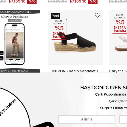
,00
₺7.109,10
₺7.899,00
₺7.109,10
₺8.250,0
%10
%10
Yeni
EKLE5
KODUYLA
%5
Ürün
EKLE5
KODUYLA
%5
EKSTRA
İNDİRİM
EKSTRA
İNDİRİM
TONI PONS Kadın Sandalet 1TONW2020112
₺5.699,00
₺5.129,10
₺8.250,0
%10
E5
EKLE5
EKLE5
YLA
KODUYLA
KODUYLA
5
%5
%5
RA
EKSTRA
EKSTRA
RİM
İNDİRİM
İNDİRİM