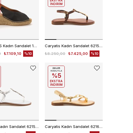
EKSTRA
İNDİRİM
TONI PONS Kadın Sandalet 1TONW2024122
Caryatis Kadın Sandalet 621506
0
₺7.109,10
₺8.250,00
₺7.425,00
%10
%10
EKLE5
KODUYLA
%5
EKSTRA
İNDİRİM
Caryatis Kadın Sandalet 621506
Caryatis Kadın Sandalet 621606