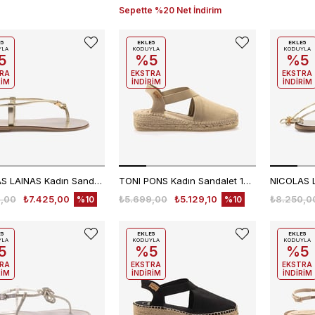
Sepette %20 Net İndirim
E5
EKLE5
EKLE5
YLA
KODUYLA
KODUYLA
5
%5
%5
RA
EKSTRA
EKSTRA
RİM
İNDİRİM
İNDİRİM
NICOLAS LAINAS Kadın Sandalet 53GM
TONI PONS Kadın Sandalet 1TONW2019003
,00
₺7.425,00
₺5.699,00
₺5.129,10
₺8.250,0
%10
%10
E5
EKLE5
EKLE5
YLA
KODUYLA
KODUYLA
5
%5
%5
RA
EKSTRA
EKSTRA
RİM
İNDİRİM
İNDİRİM