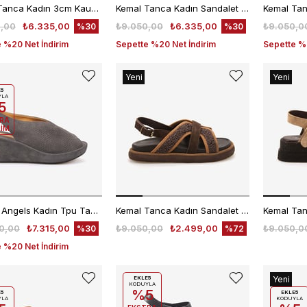
Kemal Tanca Kadın 3cm Kauçuk Tabanlı Gold Top Detaylı Bilekten Bantlı Deri Taba Sandalet 0623
Kemal Tanca Kadın Sandalet 6510-2
,00
₺6.335,00
₺9.050,00
₺6.335,00
₺9.050,0
%30
%30
 %20 Net İndirim
Sepette %20 Net İndirim
Sepette %2
Yeni
Yeni
Ürün
Ürün
E5
YLA
5
RA
RİM
Hawen Angels Kadın Tpu Taban Gri Süet 6 cm Dolgu Topuklu Sandalet 5507
Kemal Tanca Kadın Sandalet 5514
0,00
₺7.315,00
₺9.050,00
₺2.499,00
₺9.050,0
%30
%72
 %20 Net İndirim
Yeni
EKLE5
KODUYLA
%5
Ürün
E5
EKLE5
YLA
KODUYLA