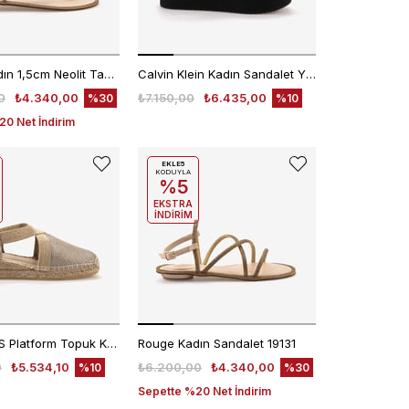
Rouge Kadın 1,5cm Neolit Taban Sarı Taş Süslemeli Parmak Arası Sandalet R1-4
Calvin Klein Kadın Sandalet YW0YW01788
0
₺4.340,00
₺7.150,00
₺6.435,00
%30
%10
0 Net İndirim
EKLE5
KODUYLA
%5
EKSTRA
İNDİRİM
TONI PONS Platform Topuk Kadın Sandalet 1TONW2020113
Rouge Kadın Sandalet 19131
0
₺5.534,10
₺6.200,00
₺4.340,00
%10
%30
Sepette %20 Net İndirim