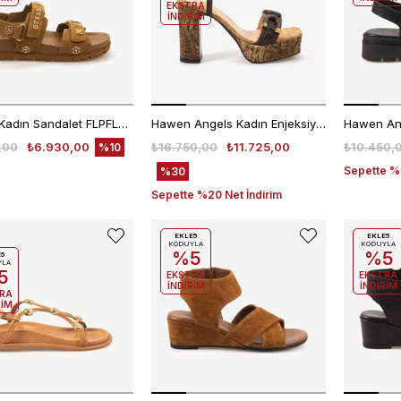
EKSTRA
İNDİRİM
Guess Kadın Sandalet FLPFLOESU03
Hawen Angels Kadın Enjeksiyon Kösele Kahve Keten 10cm Topuklu Sandalet 82803
,00
₺6.930,00
₺16.750,00
₺11.725,00
₺10.450,
%10
Sepette %2
%30
Sepette %20 Net İndirim
EKLE5
EKLE5
KODUYLA
KODUYLA
%5
%5
E5
YLA
5
EKSTRA
EKSTRA
İNDİRİM
İNDİRİM
RA
RİM