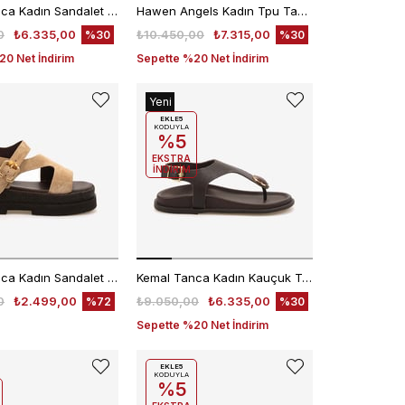
Kemal Tanca Kadın Sandalet 6510-2
Hawen Angels Kadın Tpu Taban Bej Süet 6 cm Dolgu Topuklu Sandalet 5507
0
₺6.335,00
₺10.450,00
₺7.315,00
%30
%30
0 Net İndirim
Sepette %20 Net İndirim
Yeni
Ürün
EKLE5
KODUYLA
%5
EKSTRA
İNDİRİM
Kemal Tanca Kadın Sandalet 4403
Kemal Tanca Kadın Kauçuk Taban Kahve Floter Parmak Arası Sandalet 1188
0
₺2.499,00
₺9.050,00
₺6.335,00
%72
%30
Sepette %20 Net İndirim
EKLE5
KODUYLA
%5