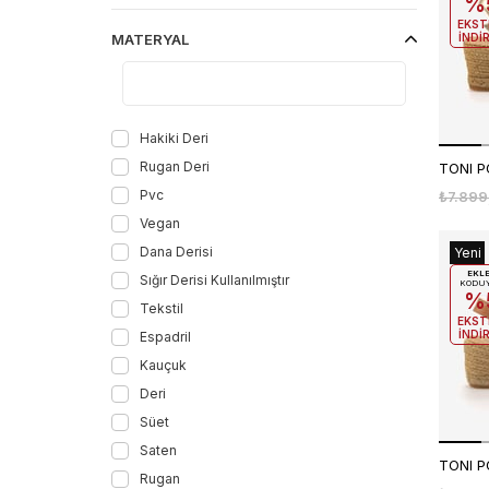
%
Yeşil
EKST
MATERYAL
İNDİ
Brown-Gold
Black-Gold
Gold
Black
Hakiki Deri
White
Rugan Deri
Camel-Gold
Pvc
₺7.899
Beige
Vegan
White-Multicolor
Dana Derisi
Yeni
Ürün
EKL
Stone
Sığır Derisi Kullanılmıştır
KODU
%
Bronz
Tekstil
EKST
Orange
İNDİ
Espadril
Green
Kauçuk
Vino
Deri
Argento
Süet
Negro
Saten
Turquoise
Rugan