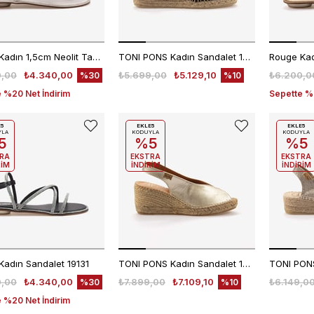
Rouge Kadın 1,5cm Neolit Taban Gri Taş Süslemeli Parmak Arası Sandalet R1-4
TONI PONS Kadın Sandalet 1TONW2020116
0,00
₺4.340,00
₺5.699,00
₺5.129,10
₺6.200,0
%30
%10
 %20 Net İndirim
Sepette %2
E5
EKLE5
EKLE5
YLA
KODUYLA
KODUYLA
5
%5
%5
RA
EKSTRA
EKSTRA
RİM
İNDİRİM
İNDİRİM
Kadın Sandalet 19131
TONI PONS Kadın Sandalet 1TONW2025162
0,00
₺4.340,00
₺7.899,00
₺7.109,10
₺6.149,0
%30
%10
 %20 Net İndirim