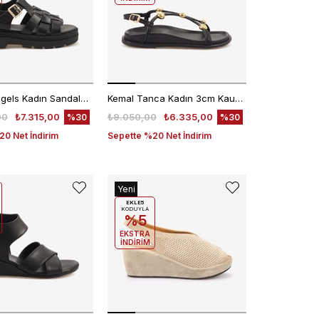
Hawen Angels Kadın Sandalet 371-34
Kemal Tanca Kadın 3cm Kauçuk Tabanlı Gold Top Detaylı Bilekten Bantlı Deri Siyah Sandalet 0623
00
₺7.315,00
₺9.050,00
₺6.335,00
%30
%30
0 Net İndirim
Sepette %20 Net İndirim
Yeni
Ürün
EKLE5
KODUYLA
%5
EKSTRA
İNDİRİM