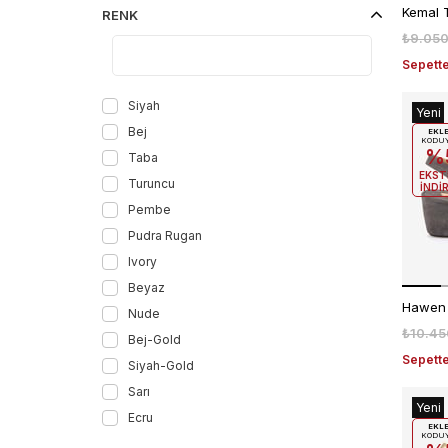
RENK
₺9.050
Sepette
Siyah
Yeni
Bej
Ürün
EKL
KODU
%
Taba
EKST
Turuncu
İNDİ
Pembe
Pudra Rugan
Ivory
Beyaz
Nude
₺10.45
Bej-Gold
Sepette
Siyah-Gold
Sarı
Yeni
Ecru
Ürün
EKL
KODU
Gri