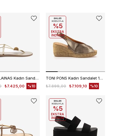
EKLE5
KODUYLA
%5
EKSTRA
İNDİRİM
NICOLAS LAINAS Kadın Sandalet 294GM
TONI PONS Kadın Sandalet 1TONW2025161
0
₺7.425,00
₺7.899,00
₺7.109,10
%10
%10
EKLE5
KODUYLA
%5
EKSTRA
İNDİRİM