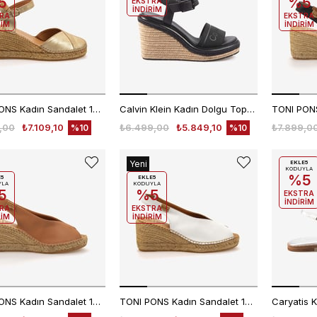
5
%5
EKSTRA
İNDİRİM
RA
EKSTRA
RİM
İNDİRİM
TONI PONS Kadın Sandalet 1TONW2025018
Calvin Klein Kadın Dolgu Topuk Sandalet HW0HW02050
,00
₺7.109,10
₺6.499,00
₺5.849,10
₺7.899,0
%10
%10
Yeni
EKLE5
KODUYLA
%5
Ürün
E5
EKLE5
YLA
KODUYLA
5
%5
EKSTRA
İNDİRİM
RA
EKSTRA
RİM
İNDİRİM
TONI PONS Kadın Sandalet 1TONW2023193
TONI PONS Kadın Sandalet 1TONW2023096