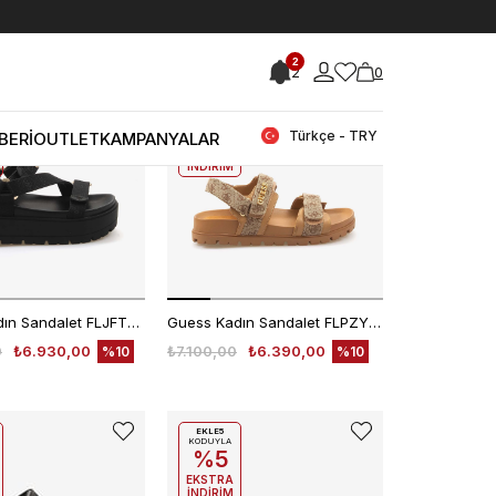
2
2
0
EKLE5
KODUYLA
%5
Türkçe - TRY
BERİ
OUTLET
KAMPANYALAR
EKSTRA
İNDİRİM
Guess Kadın Sandalet FLJFTTFAL03
Guess Kadın Sandalet FLPZY2FAL03
0
₺6.930,00
₺7.100,00
₺6.390,00
%10
%10
EKLE5
KODUYLA
%5
EKSTRA
İNDİRİM