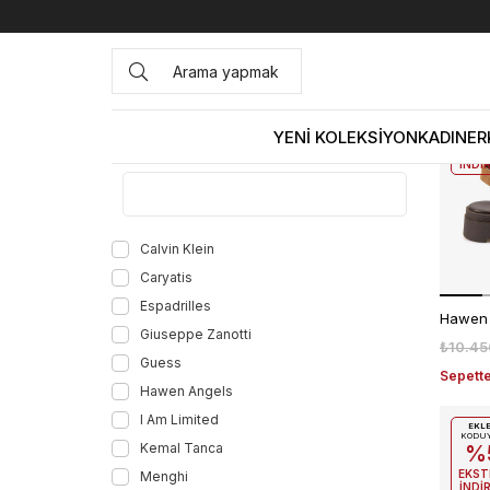
Anasayfa
KADIN
AYAKKABI
Sandalet
Sandalet
EKL
KODU
%
YENİ KOLEKSİYON
KADIN
ER
MARKA
EKST
İNDİ
Calvin Klein
Caryatis
Espadrilles
Giuseppe Zanotti
₺10.45
Guess
Sepette
Hawen Angels
I Am Limited
EKL
KODU
Kemal Tanca
%
EKST
Menghi
İNDİ