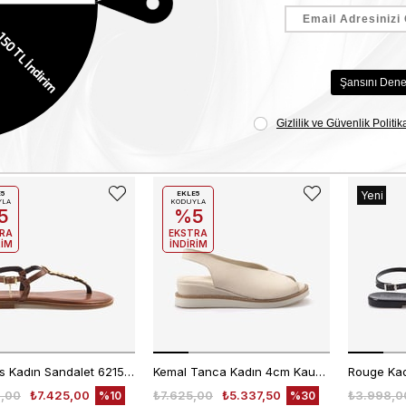
Caryatis Kadın Sandalet 642606
Rouge Kadın 1,5cm Neolit Taban Beyaz Taş Süslemeli Parmak Arası Sandalet R1-4
,00
₺7.425,00
₺6.200,00
₺4.340,00
₺8.250,0
%10
%30
Sepette %20 Net İndirim
Yeni
E5
EKLE5
YLA
KODUYLA
5
%5
Ürün
RA
EKSTRA
RİM
İNDİRİM
Caryatis Kadın Sandalet 621509
Kemal Tanca Kadın 4cm Kauçuk Taban SlingBack Deri Bej Dolgu Topuklu Sandalet 107616
,00
₺7.425,00
₺7.625,00
₺5.337,50
₺3.998,0
%10
%30