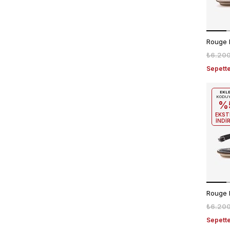
₺6.20
Sepette
EKL
KODU
%
EKST
İNDİ
Rouge 
₺6.20
Sepette