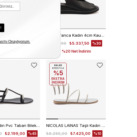
Caryatis Kadın Sandalet 642606
Kemal Tanca Kadın 4cm Kauçuk Taban SlingBack Deri Siyah Dolgu Topuklu Sandalet 107616
0
₺7.425,00
₺7.625,00
₺5.337,50
%10
%30
Sepette %20 Net İndirim
EKLE5
KODUYLA
%5
EKSTRA
İNDİRİM
Rouge Kadın Pvc Taban Bilekten Bantlı Taşlı Siyah Sandalet M3
NICOLAS LAINAS Taşlı Kadın Sandalet 64CEM
0
₺2.199,00
₺8.250,00
₺7.425,00
%45
%10