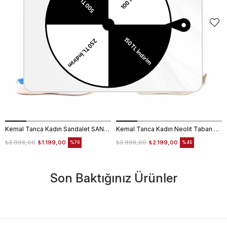
Kemal Tanca Kadın Sandalet SANDALET
Kemal Tanca Kadın Neolit Taban Dolgu Topuklu Sandalet 1573
₺3.998,00
₺1.199,00
₺3.998,00
₺2.199,00
%70
%45
Son Baktığınız Ürünler