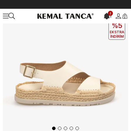
Anasayfa
KADIN
AYAKKABI
Sandalet
2
2
0
EKLE5
KODUYLA
%5
EKSTRA
İNDİRİM