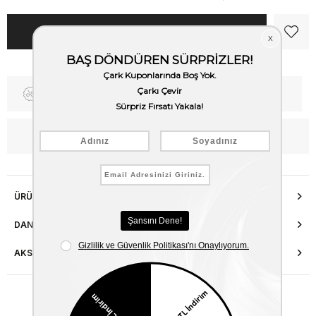
Fiyat Düşünce Haber Ver
Kargo Bedava
WhatsApp’tan Bilgi Al
ÜRÜN ÖZELLIKLERI
DANIŞMA HATTI
AKSESUAR ONARIMI
Benzer Ürünler