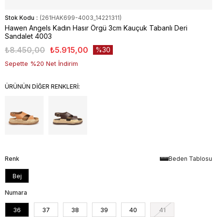
Stok Kodu
(261HAK699-4003_14221311)
Hawen Angels Kadın Hasır Örgü 3cm Kauçuk Tabanlı Deri
Sandalet 4003
₺8.450,00
₺5.915,00
30
Sepette %20 Net İndirim
ÜRÜNÜN DİĞER RENKLERİ:
Renk
Beden Tablosu
Bej
Numara
36
37
38
39
40
41