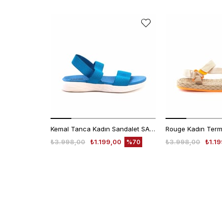
Kemal Tanca Kadın Sandalet SANDALET
₺3.998,00
₺1.199,00
₺3.998,00
₺1.1
%70