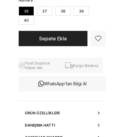
Numara
36
37
38
39
40
Fiyat Düşünce
Kargo Bedava
Haber Ver
WhatsApp’tan Bilgi Al
ÜRÜN ÖZELLIKLERI
DANIŞMA HATTI