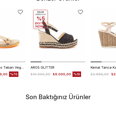
EKLE5
KODUYLA
%5
EKSTRA
İNDİRİM
Rouge Kadın Termo Taban Vegan Cırt Bantlı Bej Sandalet 1001
AROS GLITTER
99,00
₺10.000,00
₺9.000,00
₺3.998,00
₺2
%70
%10
Son Baktığınız Ürünler