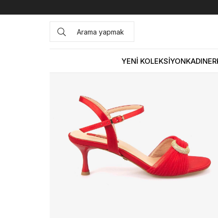
Anasayfa
KADIN
AYAKKABI
Sandalet
Rouge Kadın 7,
YENİ KOLEKSİYON
KADIN
ER