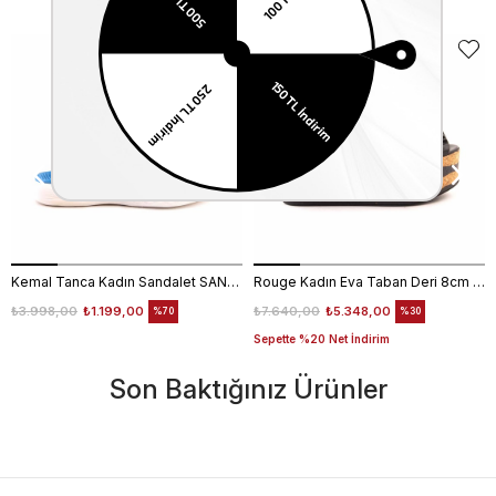
EKLE5
KODUYLA
%5
EKSTRA
İNDİRİM
Kemal Tanca Kadın Sandalet SANDALET
Rouge Kadın Eva Taban Deri 8cm Dolgu Topuklu Sandalet 2847
₺3.998,00
₺1.199,00
₺7.640,00
₺5.348,00
%70
%30
Sepette %20 Net İndirim
Son Baktığınız Ürünler