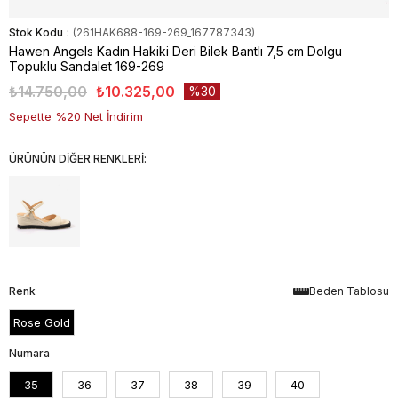
Stok Kodu
(261HAK688-169-269_167787343)
Hawen Angels Kadın Hakiki Deri Bilek Bantlı 7,5 cm Dolgu
Topuklu Sandalet 169-269
₺14.750,00
₺10.325,00
30
Sepette %20 Net İndirim
ÜRÜNÜN DİĞER RENKLERİ:
Renk
Beden Tablosu
Rose Gold
Numara
35
36
37
38
39
40