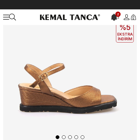
Anasayfa
KADIN
AYAKKABI
Sandalet
2
2
0
EKLE5
KODUYLA
%5
EKSTRA
İNDİRİM