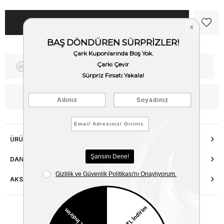
Fiyat Düşünce Haber Ver
Kargo Bedava
WhatsApp’tan Bilgi Al
ÜRÜN ÖZELLIKLERI
DANIŞMA HATTI
AKSESUAR ONARIMI
Benzer Ürünler