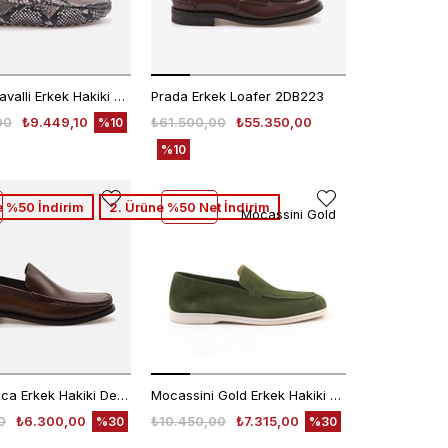
Roberto Cavalli Erkek Hakiki Deri Roccia Python Loafer Konforlu Ayakkabı
Prada Erkek Loafer 2DB223
00
₺9.449,10
₺61.500,00
₺55.350,00
%10
%10
 %50 İndirim
2. Ürüne %50 Net İndirim
Mocassini Gold
Kemal Tanca Erkek Hakiki Deri Microlight Taban Kahverengi - Gümüş Loafer Konforlu Ayakkabı
Mocassini Gold Erkek Hakiki Deri Eva Taban Yeşil Süet Loafer Konforlu Ayakkabı
0
₺6.300,00
₺10.450,00
₺7.315,00
%30
%30