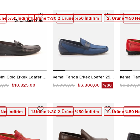
üne %50 İndirim
1.Ürüne %30 2.Ürüne %50 İndirim
2. Ürüne %50 Ne
Mocassini Gold
Mocassini Gold Erkek Loafer 60863
Kemal Tanca Erkek Loafer 255-1
0,00
₺10.325,00
₺9.000,00
₺6.300,00
₺6.200,0
%30
Net İndirim
1.Ürüne %30 2.Ürüne %50 İndirim
2. Ürüne %50 Ne