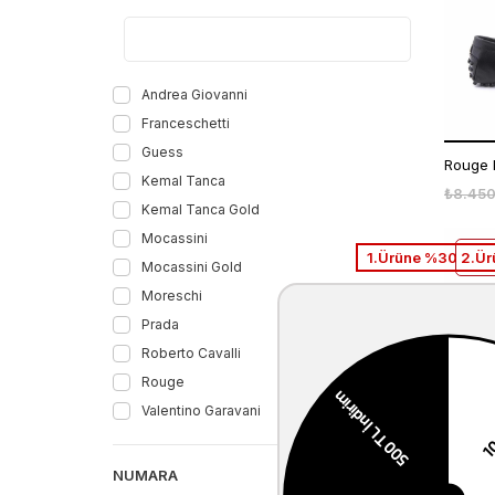
Andrea Giovanni
Franceschetti
Guess
Rouge 
Kemal Tanca
₺8.450
Kemal Tanca Gold
Mocassini
1.Ürüne %30 2.Ür
Mocassini Gold
Moreschi
Prada
Roberto Cavalli
Rouge
Valentino Garavani
Rouge 
NUMARA
₺8.450