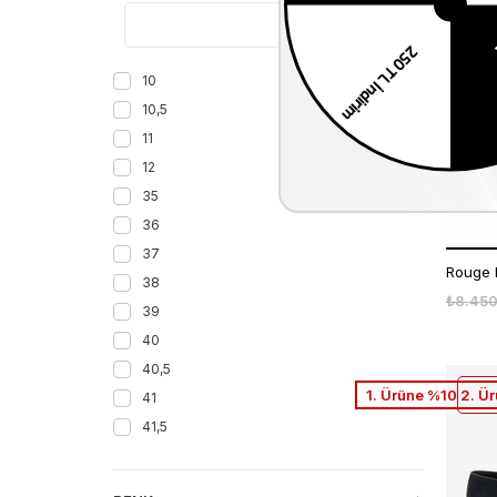
1.Ürüne %30 2.Ür
10
10,5
11
12
35
36
37
Rouge 
38
₺8.450
39
40
40,5
1. Ürüne %10 2. Ü
41
41,5
41.5
42