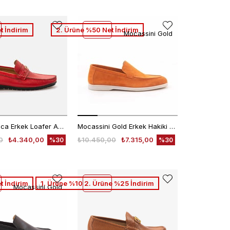
t İndirim
2. Ürüne %50 Net İndirim
Mocassini Gold
Kemal Tanca Erkek Loafer A8202
Mocassini Gold Erkek Hakiki Deri Eva Taban Turuncu Süet Loafer Konforlu Ayakkabı
0
₺4.340,00
₺10.450,00
₺7.315,00
%30
%30
t İndirim
1. Ürüne %10 2. Ürüne %25 İndirim
Mocassini Gold