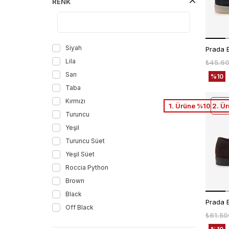
RENK
42,5
42.5
43
43,5
Siyah
Prada 
43.5
Lila
₺45.6
44
Sarı
%10
45
Taba
46
Kırmızı
1. Ürüne %10 2. Ü
5
Turuncu
6
Yeşil
6,5
Turuncu Süet
7
Yeşil Süet
7,5
Roccia Python
7.5
Brown
8
Black
Prada 
8,5
Off Black
₺61.50
8.5
Kahve