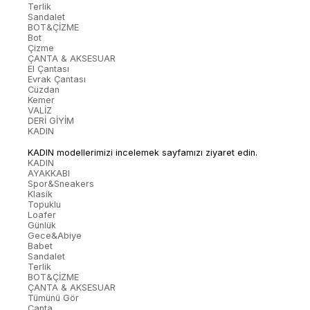
Terlik
Sandalet
BOT&ÇİZME
Bot
Çizme
ÇANTA & AKSESUAR
El Çantası
Evrak Çantası
Cüzdan
Kemer
VALİZ
DERİ GİYİM
KADIN
KADIN modellerimizi incelemek sayfamızı ziyaret edin.
KADIN
AYAKKABI
Spor&Sneakers
Klasik
Topuklu
Loafer
Günlük
Gece&Abiye
Babet
Sandalet
Terlik
BOT&ÇİZME
ÇANTA & AKSESUAR
Tümünü Gör
Çanta