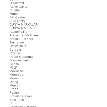
El Çantası
Abiye Çanta
Cüzdan
Kemer
Sırt Çantası
DERİ GİYİM
DÜNYA MARKALARI
DÜNYA MARKALARI
Attimonelli's
Alexander McQueen
Antonio Barbato
Blumarine
Calvin Klein
Caryatis
Cromia
Dolce Gabbana
Franceschetti
Guess
NO21
Mocassini
MoonBoot
Moreschi
Olang
Menghi
Prada
Rouge
Roberto Cavalli
Toni Pons
Ugg
Valentino Garavani