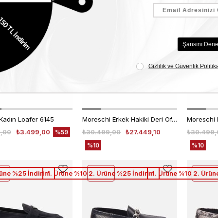
üne %50 İndirim
1. Ürüne %10 2. Ürüne %25 İndirim
1. Ürüne %10 2. Ürün
Rouge
Kadın Loafer 6145
Moreschi Erkek Hakiki Deri Off Siyah Loafer Konforlu Ayakkabı
,00
₺3.499,00
₺30.499,00
₺27.449,10
₺30.499,
%59
%10
%10
rüne %25 İndirim
1. Ürüne %10 2. Ürüne %25 İndirim
1. Ürüne %10 2. Ürün