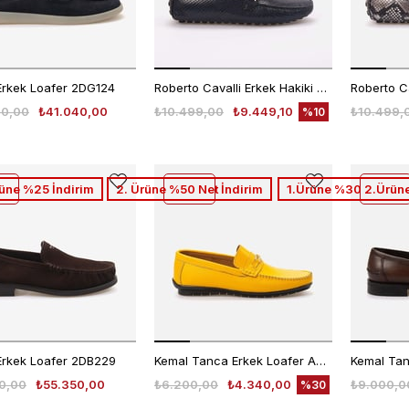
Erkek Loafer 2DG124
Roberto Cavalli Erkek Hakiki Deri Mavi Python Loafer Konforlu Ayakkabı
00,00
₺41.040,00
₺10.499,00
₺9.449,10
₺10.499,
%10
rüne %25 İndirim
2. Ürüne %50 Net İndirim
1.Ürüne %30 2.Ürüne
Erkek Loafer 2DB229
Kemal Tanca Erkek Loafer A8202
0,00
₺55.350,00
₺6.200,00
₺4.340,00
₺9.000,0
%30