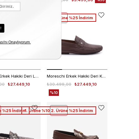
e %25 İndirim
1. Ürüne %10 2. Ürüne %25 İndirim
Moreschi Erkek Hakiki Deri Lacivert Mavi Loafer Konforlu Ayakkabı
Moreschi Erkek Hakiki Deri Kauçuk Taban Kahverengi Loafer Konforlu Ayakkabı
00
₺27.449,10
₺30.499,00
₺27.449,10
%10
e %25 İndirim
1. Ürüne %10 2. Ürüne %25 İndirim