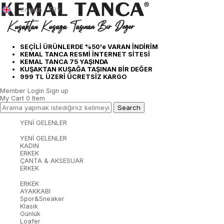
English - TRY
SEÇİLİ ÜRÜNLERDE %50'e VARAN İNDİRİM
KEMAL TANCA RESMİ İNTERNET SİTESİ
KEMAL TANCA 75 YAŞINDA
KUŞAKTAN KUŞAĞA TAŞINAN BİR DEĞER
999 TL ÜZERİ ÜCRETSİZ KARGO
Member Login
Sign up
My Cart
0
Item
YENİ GELENLER
YENİ GELENLER
KADIN
ERKEK
ÇANTA & AKSESUAR
ERKEK
ERKEK
AYAKKABI
Spor&Sneaker
Klasik
Günlük
Loafer