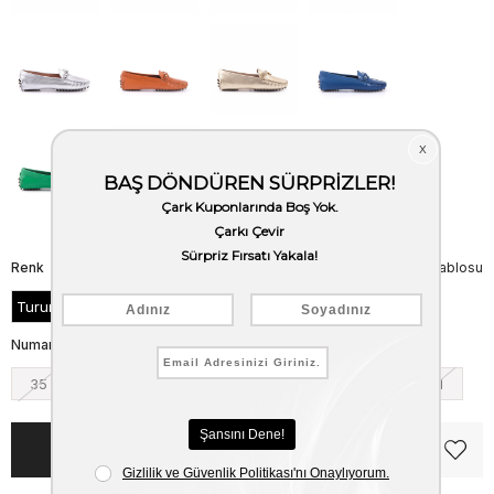
Renk
Beden Tablosu
Turuncu
Numara
35
36
37
38
39
40
41