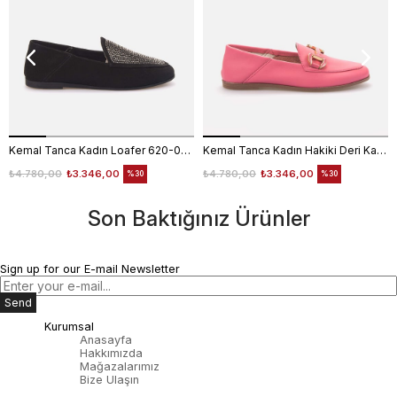
Kemal Tanca Kadın Loafer 620-003F
Kemal Tanca Kadın Hakiki Deri Kauçuk Taban Pembe Loafer Konforlu Babet
₺4.780,00
₺3.346,00
₺4.780,00
₺3.346,00
%30
%30
Son Baktığınız Ürünler
Sign up for our E-mail Newsletter
Send
Kurumsal
Anasayfa
Hakkımızda
Mağazalarımız
Bize Ulaşın