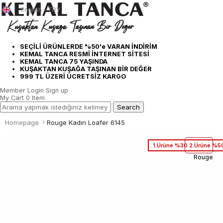
English - TRY
SEÇİLİ ÜRÜNLERDE %50'e VARAN İNDİRİM
KEMAL TANCA RESMİ İNTERNET SİTESİ
KEMAL TANCA 75 YAŞINDA
KUŞAKTAN KUŞAĞA TAŞINAN BİR DEĞER
999 TL ÜZERİ ÜCRETSİZ KARGO
Member Login
Sign up
My Cart
0
Item
Homepage
Rouge Kadın Loafer 6145
1.Ürüne %30 2.Ürüne %50
Rouge