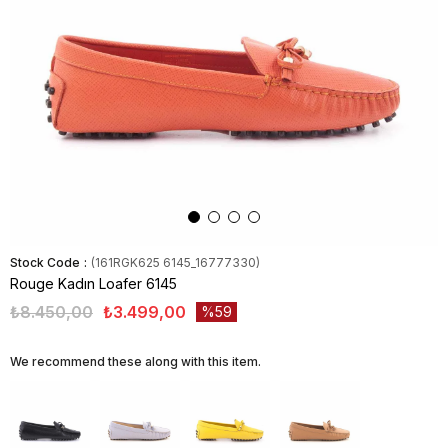
Stock Code
(161RGK625 6145_16777330)
Rouge Kadın Loafer 6145
₺8.450,00
₺3.499,00
59
We recommend these along with this item.