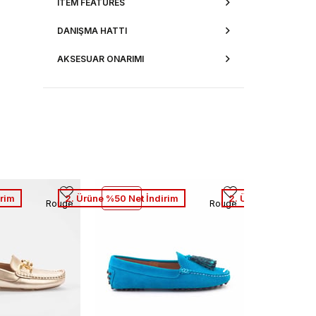
ITEM FEATURES
DANIŞMA HATTI
AKSESUAR ONARIMI
irim
2. Ürüne %50 Net İndirim
2. Ürüne %50 Net İ
Rouge
Rouge