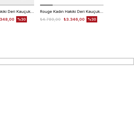
Rouge Kadın Hakiki Deri Kauçuk Taban Altın Sarısı Loafer Konforlu Ayakkabı
Rouge Kadın Hakiki Deri Kauçuk Taban Mavi Süet Loafer Konforlu Ayakkabı
.348,00
₺4.780,00
₺3.346,00
₺4.780,00
%30
%30