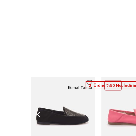
2. Ürüne %50 Net İndiri
Kemal Tanca