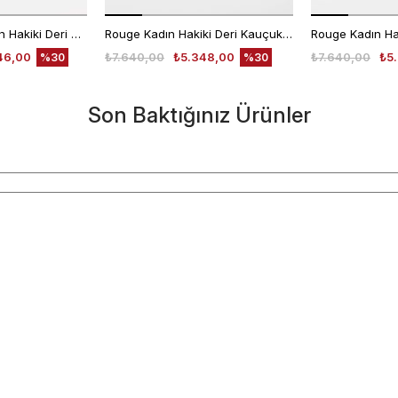
Kemal Tanca Kadın Hakiki Deri Kauçuk Taban Pembe Loafer Konforlu Babet
Rouge Kadın Hakiki Deri Kauçuk Taban Gümüş Loafer Konforlu Ayakkabı
46,00
₺7.640,00
₺5.348,00
₺7.640,00
₺5
%30
%30
Son Baktığınız Ürünler