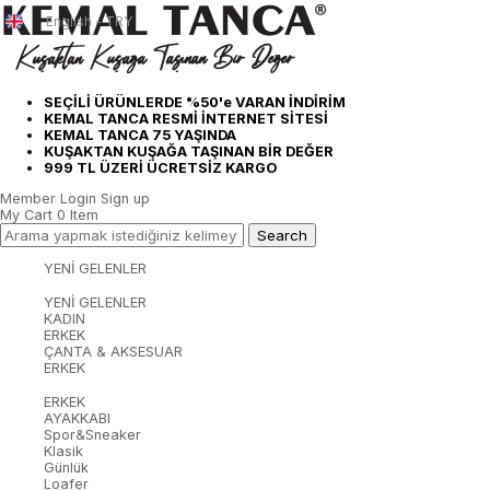
English - TRY
SEÇİLİ ÜRÜNLERDE %50'e VARAN İNDİRİM
KEMAL TANCA RESMİ İNTERNET SİTESİ
KEMAL TANCA 75 YAŞINDA
KUŞAKTAN KUŞAĞA TAŞINAN BİR DEĞER
999 TL ÜZERİ ÜCRETSİZ KARGO
Member Login
Sign up
My Cart
0
Item
YENİ GELENLER
YENİ GELENLER
KADIN
ERKEK
ÇANTA & AKSESUAR
ERKEK
ERKEK
AYAKKABI
Spor&Sneaker
Klasik
Günlük
Loafer