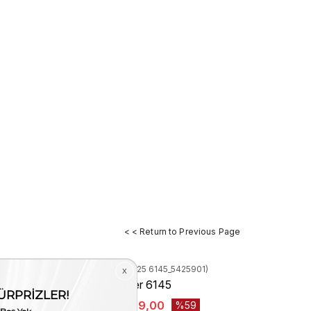
< < Return to Previous Page
Stock Code
(161RGK625 6145_5425901)
 İndirim
Rouge Kadın Loafer 6145
₺8.450,00
₺3.499,00
59