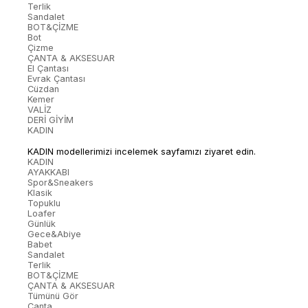
Terlik
Sandalet
BOT&ÇİZME
Bot
Çizme
ÇANTA & AKSESUAR
El Çantası
Evrak Çantası
Cüzdan
Kemer
VALİZ
DERİ GİYİM
KADIN
KADIN modellerimizi incelemek sayfamızı ziyaret edin.
KADIN
AYAKKABI
Spor&Sneakers
Klasik
Topuklu
Loafer
Günlük
Gece&Abiye
Babet
Sandalet
Terlik
BOT&ÇİZME
ÇANTA & AKSESUAR
Tümünü Gör
Çanta