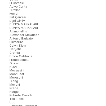
El Çantası
Abiye Çanta
Cüzdan
Kemer
Sırt Çantası
DERİ GİYİM
DÜNYA MARKALARI
DÜNYA MARKALARI
Attimonelli's
Alexander McQueen
Antonio Barbato
Blumarine
Calvin Klein
Caryatis
Cromia
Dolce Gabbana
Franceschetti
Guess
NO21
Mocassini
MoonBoot
Moreschi
Olang
Menghi
Prada
Rouge
Roberto Cavalli
Toni Pons
Ugg
Valentino Garavani