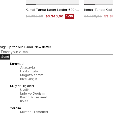
Kemal Tanca Kadın Loafer 620-003F
₺4.780,00
₺3.346,00
₺4.780,00
₺3.3
%30
Sign up for our E-mail Newsletter
Send
Kurumsal
Anasayfa
Hakkımızda
Mağazalarımız
Bize Ulaşın
Müşteri İlişkileri
Üyelik
İade ve Değişim
Kargo & Teslimat
KVKK
Yardım
Müşteri Hizmetleri