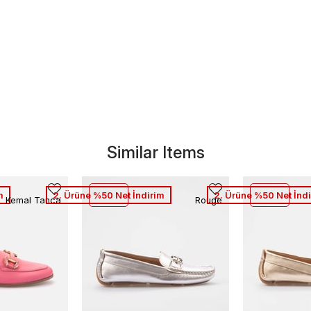
Similar Items
m
2. Ürüne %50 Net İndirim
2. Ürüne %50 Net İnd
Kemal Tanca
Rouge