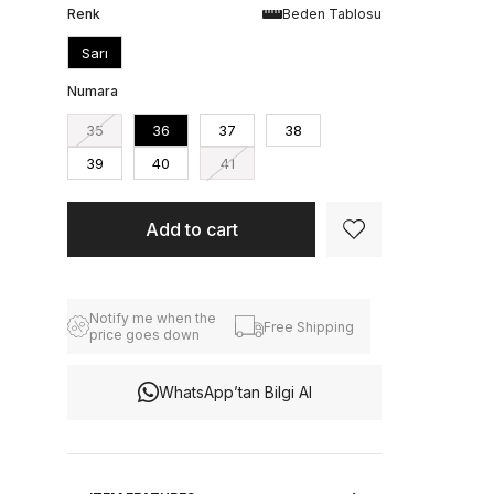
Renk
Beden Tablosu
Sarı
Numara
35
36
37
38
39
40
41
Notify me when the
Free Shipping
price goes down
WhatsApp’tan Bilgi Al