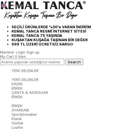
English - TRY
SEÇİLİ ÜRÜNLERDE %50'e VARAN İNDİRİM
KEMAL TANCA RESMİ İNTERNET SİTESİ
KEMAL TANCA 75 YAŞINDA
KUŞAKTAN KUŞAĞA TAŞINAN BİR DEĞER
999 TL ÜZERİ ÜCRETSİZ KARGO
Member Login
Sign up
My Cart
0
Item
YENİ GELENLER
YENİ GELENLER
KADIN
ERKEK
ÇANTA & AKSESUAR
ERKEK
ERKEK
AYAKKABI
Spor&Sneaker
Klasik
Günlük
Loafer