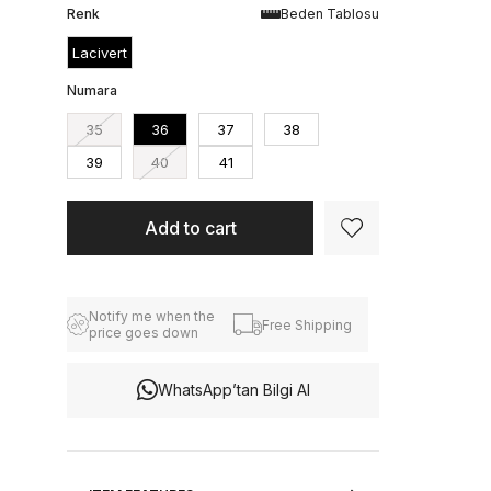
Renk
Beden Tablosu
Lacivert
Numara
35
36
37
38
39
40
41
Notify me when the
Free Shipping
price goes down
WhatsApp’tan Bilgi Al