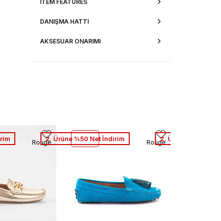
ITEM FEATURES
DANIŞMA HATTI
AKSESUAR ONARIMI
irim
2. Ürüne %50 Net İndirim
2. Ürüne %50 Net İ
Rouge
Rouge