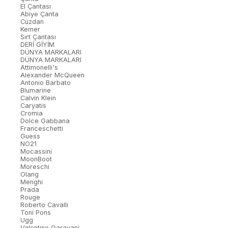
El Çantası
Abiye Çanta
Cüzdan
Kemer
Sırt Çantası
DERİ GİYİM
DÜNYA MARKALARI
DÜNYA MARKALARI
Attimonelli's
Alexander McQueen
Antonio Barbato
Blumarine
Calvin Klein
Caryatis
Cromia
Dolce Gabbana
Franceschetti
Guess
NO21
Mocassini
MoonBoot
Moreschi
Olang
Menghi
Prada
Rouge
Roberto Cavalli
Toni Pons
Ugg
Valentino Garavani