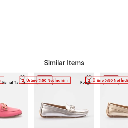
Similar Items
m
2. Ürüne %50 Net İndirim
2. Ürüne %50 Net İnd
Kemal Tanca
Rouge