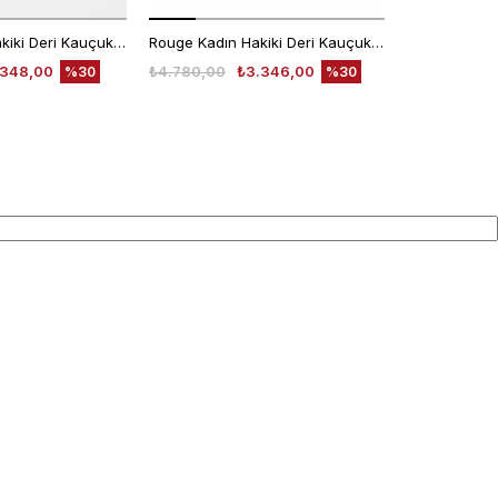
Rouge Kadın Hakiki Deri Kauçuk Taban Altın Sarısı Loafer Konforlu Ayakkabı
Rouge Kadın Hakiki Deri Kauçuk Taban Mavi Süet Loafer Konforlu Ayakkabı
.348,00
₺4.780,00
₺3.346,00
₺4.780,00
%30
%30