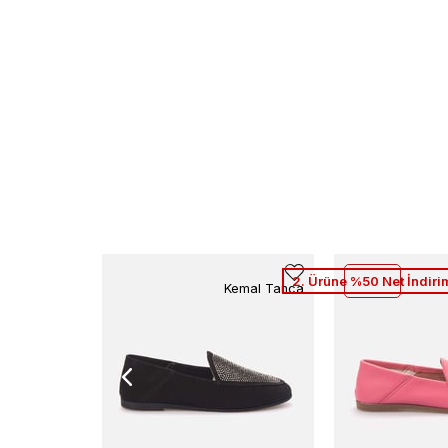
2. Ürüne %50 Net İndiri
Kemal Tanca