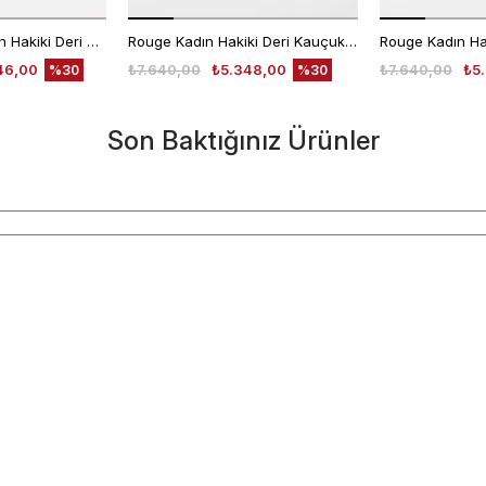
Kemal Tanca Kadın Hakiki Deri Kauçuk Taban Pembe Loafer Konforlu Babet
Rouge Kadın Hakiki Deri Kauçuk Taban Gümüş Loafer Konforlu Ayakkabı
46,00
₺7.640,00
₺5.348,00
₺7.640,00
₺5
%30
%30
Son Baktığınız Ürünler