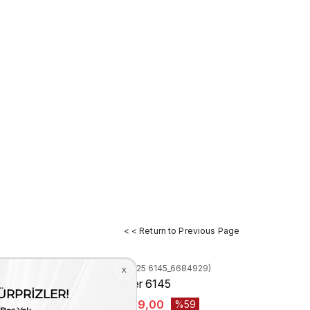
< < Return to Previous Page
Stock Code
(161RGK625 6145_6684929)
 İndirim
Rouge Kadın Loafer 6145
₺8.450,00
₺3.499,00
59