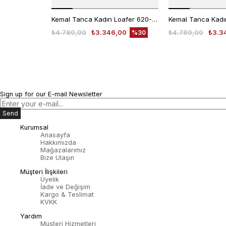
Kemal Tanca Kadın Loafer 620-003F
₺4.780,00
₺3.346,00
₺4.780,00
₺3.3
%30
Sign up for our E-mail Newsletter
Send
Kurumsal
Anasayfa
Hakkımızda
Mağazalarımız
Bize Ulaşın
Müşteri İlişkileri
Üyelik
İade ve Değişim
Kargo & Teslimat
KVKK
Yardım
Müşteri Hizmetleri