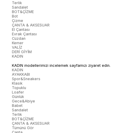
Terlik
Sandalet
BOT&ÇİZME
Bot
Çizme
ÇANTA & AKSESUAR
El Çantası
Evrak Çantası
Cüzdan
Kemer
VALİZ
DERİ GİYİM
KADIN
KADIN modellerimizi incelemek sayfamızı ziyaret edin.
KADIN
AYAKKABI
Spor&Sneakers
Klasik
Topuklu
Loafer
Günlük
Gece&Abiye
Babet
Sandalet
Terlik
BOT&ÇİZME
ÇANTA & AKSESUAR
Tümünü Gör
Çanta