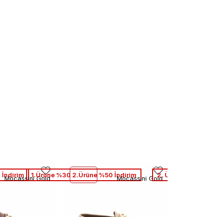
 İndirim
1.Ürüne %30 2.Ürüne %50 İndirim
2. Ürüne %50 Net İ
Mocassini Gold
Mocassini Gold