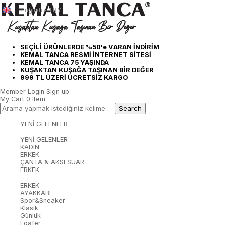
English - TRY
SEÇİLİ ÜRÜNLERDE %50'e VARAN İNDİRİM
KEMAL TANCA RESMİ İNTERNET SİTESİ
KEMAL TANCA 75 YAŞINDA
KUŞAKTAN KUŞAĞA TAŞINAN BİR DEĞER
999 TL ÜZERİ ÜCRETSİZ KARGO
Member Login
Sign up
My Cart
0
Item
YENİ GELENLER
YENİ GELENLER
KADIN
ERKEK
ÇANTA & AKSESUAR
ERKEK
ERKEK
AYAKKABI
Spor&Sneaker
Klasik
Günlük
Loafer