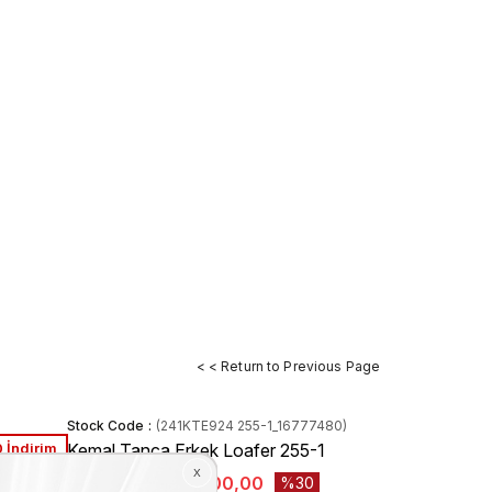
< < Return to Previous Page
Stock Code
(241KTE924 255-1_16777480)
 İndirim
Kemal Tanca Erkek Loafer 255-1
₺9.000,00
₺6.300,00
30