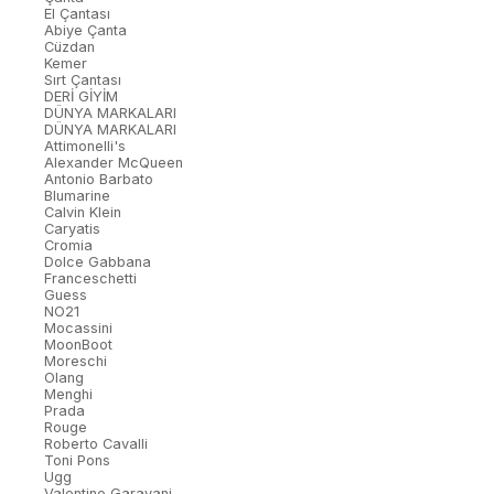
El Çantası
Abiye Çanta
Cüzdan
Kemer
Sırt Çantası
DERİ GİYİM
DÜNYA MARKALARI
DÜNYA MARKALARI
Attimonelli's
Alexander McQueen
Antonio Barbato
Blumarine
Calvin Klein
Caryatis
Cromia
Dolce Gabbana
Franceschetti
Guess
NO21
Mocassini
MoonBoot
Moreschi
Olang
Menghi
Prada
Rouge
Roberto Cavalli
Toni Pons
Ugg
Valentino Garavani