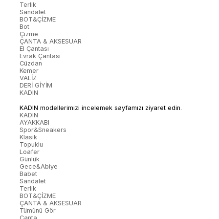
Terlik
Sandalet
BOT&ÇİZME
Bot
Çizme
ÇANTA & AKSESUAR
El Çantası
Evrak Çantası
Cüzdan
Kemer
VALİZ
DERİ GİYİM
KADIN
KADIN modellerimizi incelemek sayfamızı ziyaret edin.
KADIN
AYAKKABI
Spor&Sneakers
Klasik
Topuklu
Loafer
Günlük
Gece&Abiye
Babet
Sandalet
Terlik
BOT&ÇİZME
ÇANTA & AKSESUAR
Tümünü Gör
Çanta