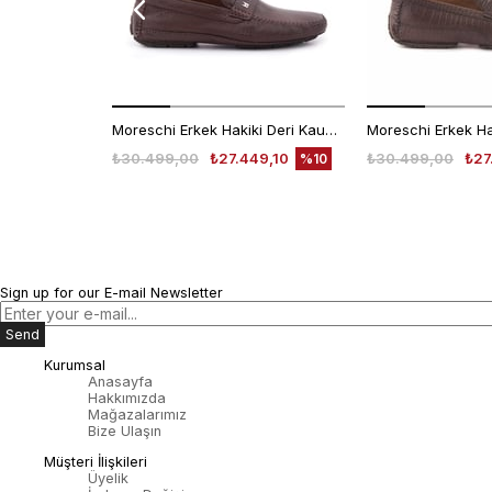
Moreschi Erkek Hakiki Deri Kauçuk Taban Kahverengi Loafer Konforlu Ayakkabı
₺30.499,00
₺27.449,10
₺30.499,00
₺27
%10
Sign up for our E-mail Newsletter
Send
Kurumsal
Anasayfa
Hakkımızda
Mağazalarımız
Bize Ulaşın
Müşteri İlişkileri
Üyelik