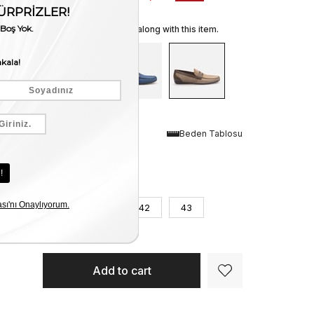
We recommend these along with this item.
Renk
Beden Tablosu
Siyah Nubuk
Numara
40
41
42
43
44
45