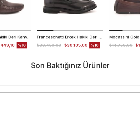
Moreschi Erkek Hakiki Deri Kahverengi Loafer Konforlu Ayakkabı
Franceschetti Erkek Hakiki Deri Kauçuk Taban Siyah Loafer Konforlu Ayakkabı
.449,10
₺33.450,00
₺30.105,00
₺14.750,00
₺
%10
%10
Son Baktığınız Ürünler