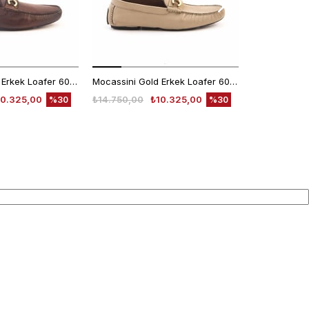
Mocassini Gold Erkek Loafer 60863
Mocassini Gold Erkek Loafer 60863
10.325,00
₺14.750,00
₺10.325,00
₺7.640,00
%30
%30