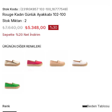
Stok Kodu
(231RGK857 102-100_16777548)
Rouge Kadın Günlük Ayakkabı 102-100
Stok Miktarı
:
2
₺7.640,00
₺5.348,00
30
Sepette %20 Net İndirim
ÜRÜNÜN DİĞER RENKLERİ:
Renk
Beden Tablosu