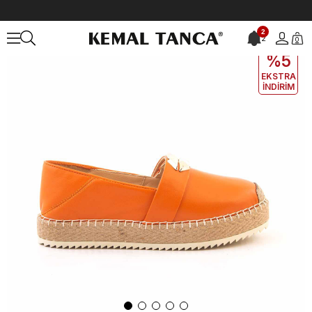
Anasayfa
KADIN
AYAKKABI
Günlük
Rouge Kadın Günlük Ayakka
2
2
0
EKLE5
KODUYLA
%5
EKSTRA
İNDİRİM