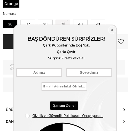
Orange
Numara
36
37
38
39
40
41
Fiyat Düşünce Haber Ver
Kargo Bedava
WhatsApp’tan Bilgi Al
ÜRÜN ÖZELLIKLERI
DANIŞMA HATTI