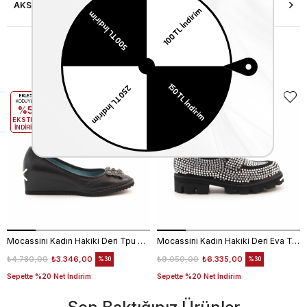
AKSESUAR ONARIMI
Benzer Ürünler
EKLE5
EKLE5
KODUYLA
KODUYLA
%5
%5
EKSTRA
EKSTRA
İNDİRİM
İNDİRİM
Mocassini Kadın Hakiki Deri Tpu Taban Siyah Günlük Ayakkabı
Mocassini Kadın Hakiki Deri Eva Taban Beyaz Günlük Ayakkabı
₺4.780,00
₺3.346,00
₺9.050,00
₺6.335,00
%30
%30
Sepette %20 Net İndirim
Sepette %20 Net İndirim