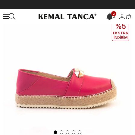
Anasayfa
KADIN
AYAKKABI
Günlük
Rouge Kadın Günlük Ayakka
2
2
0
EKLE5
KODUYLA
%5
EKSTRA
İNDİRİM