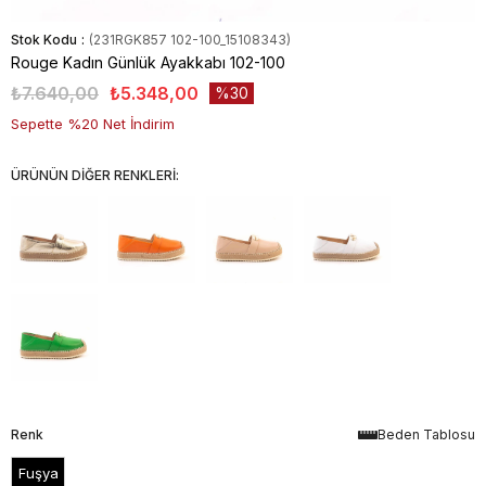
Stok Kodu
(231RGK857 102-100_15108343)
Rouge Kadın Günlük Ayakkabı 102-100
₺7.640,00
₺5.348,00
30
Sepette %20 Net İndirim
ÜRÜNÜN DİĞER RENKLERİ:
Renk
Beden Tablosu
Fuşya