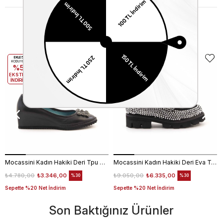
Benzer Ürünler
EKLE5
EKLE5
KODUYLA
KODUYLA
%5
%5
EKSTRA
EKSTRA
İNDİRİM
İNDİRİM
Mocassini Kadın Hakiki Deri Tpu Taban Siyah Günlük Ayakkabı
Mocassini Kadın Hakiki Deri Eva Taban Beyaz Günlük Ayakkabı
₺4.780,00
₺3.346,00
₺9.050,00
₺6.335,00
%30
%30
Sepette %20 Net İndirim
Sepette %20 Net İndirim
Son Baktığınız Ürünler