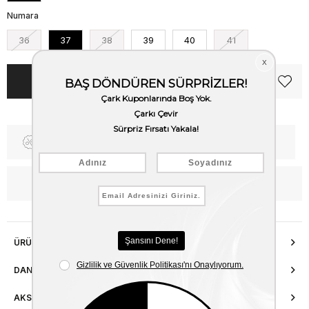
Numara
36
37
38
39
40
41
Fiyat Düşünce Haber Ver
Kargo Bedava
WhatsApp’tan Bilgi Al
ÜRÜN ÖZELLIKLERI
DANIŞMA HATTI
AKSESUAR ONARIMI