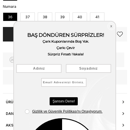
Numara
36
37
38
39
40
41
Fiyat Düşünce Haber Ver
Kargo Bedava
WhatsApp’tan Bilgi Al
ÜRÜN ÖZELLIKLERI
DANIŞMA HATTI
AKSESUAR ONARIMI