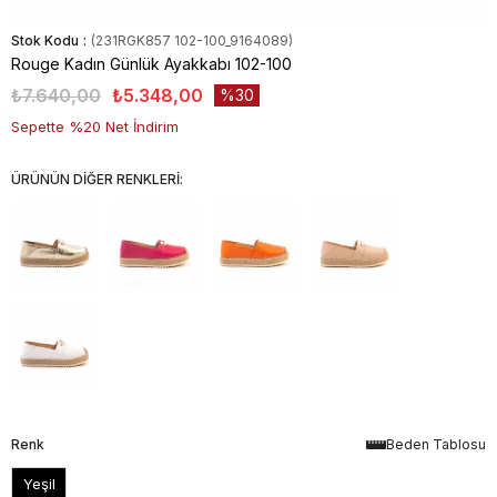
Stok Kodu
(231RGK857 102-100_9164089)
Rouge Kadın Günlük Ayakkabı 102-100
₺7.640,00
₺5.348,00
30
Sepette %20 Net İndirim
ÜRÜNÜN DİĞER RENKLERİ:
Renk
Beden Tablosu
Yeşil