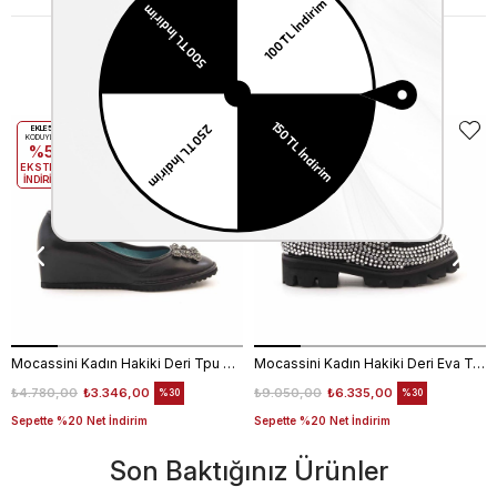
Benzer Ürünler
EKLE5
EKLE5
KODUYLA
KODUYLA
%5
%5
EKSTRA
EKSTRA
İNDİRİM
İNDİRİM
Mocassini Kadın Hakiki Deri Tpu Taban Siyah Günlük Ayakkabı
Mocassini Kadın Hakiki Deri Eva Taban Beyaz Günlük Ayakkabı
₺4.780,00
₺3.346,00
₺9.050,00
₺6.335,00
%30
%30
Sepette %20 Net İndirim
Sepette %20 Net İndirim
Son Baktığınız Ürünler