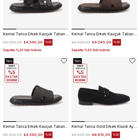
Kemal Tanca Erkek Kauçuk Tabanlı Deri Comfort Günlük Çapraz Bantlı Sandalet 555
Kemal Tanca Erkek Kauçuk Tabanlı Comfort Günlük Terlik 110
₺6.200,00
₺4.340,00
₺6.200,00
₺4.340,00
%30
%30
Sepette %20 Net İndirim
Sepette %20 Net İndirim
Yeni
Yeni
Ürün
EKLE5
Ürün
EKLE5
KODUYLA
KODUYLA
%5
%5
EKSTRA
EKSTRA
İNDİRİM
İNDİRİM
Kemal Tanca Erkek Kauçuk Tabanlı Comfort Günlük Terlik 110
Kemal Tanca Gold Erkek Klasik Ayakkabı 871-36
₺6.200,00
₺4.340,00
₺9.450,00
₺6.615,00
%30
%30