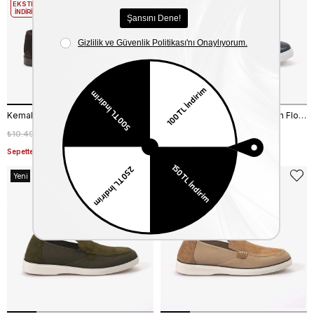
EKSTRA
İNDİRİM
Kemal Tanca Gold Erkek Casual Kahve Süet Penny Loafer Ayakkabı 12254-33
Kemal Tanca Erkek Eva Taban Floter Lacivert Spor & Sneaker Ayakkabı A16703
₺10.495,00
₺7.346,50
₺9.000,00
₺3.499,00
%30
%61
Sepette %20 Net İndirim
Yeni
Yeni
Ürün
Ürün