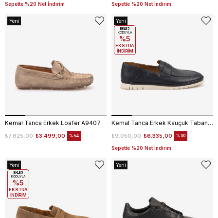
Sepette %20 Net İndirim
Sepette %20 Net İndirim
Yeni
Yeni
Ürün
Ürün
EKLE5
KODUYLA
%5
EKSTRA
İNDİRİM
Kemal Tanca Erkek Loafer A9407
Kemal Tanca Erkek Kauçuk Tabanlı Günlük Ayakkabı 2404
₺7.625,00
₺3.499,00
₺9.050,00
₺6.335,00
%54
%30
Sepette %20 Net İndirim
Yeni
Yeni
Ürün
EKLE5
Ürün
KODUYLA
%5
EKSTRA
İNDİRİM