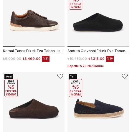
EKSTRA
İNDİRİM
Kemal Tanca Erkek Eva Taban Hakiki Deri Kahve Spor & Sneaker Ayakkabı 16702
Andrea Giovanni Erkek Eva Taban Mule Siyah Süet Terlik 16101
₺9.000,00
₺3.499,00
₺10.450,00
₺7.315,00
%61
%30
Sepette %20 Net İndirim
Yeni
Yeni
Ürün
EKLE5
Ürün
EKLE5
KODUYLA
KODUYLA
%5
%5
EKSTRA
EKSTRA
İNDİRİM
İNDİRİM