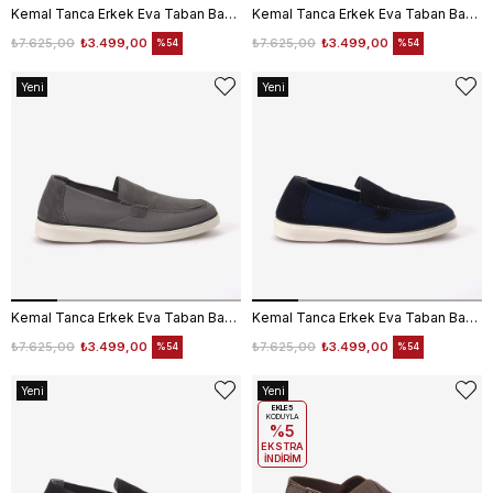
Kemal Tanca Erkek Eva Taban Bağcıksız Günlük Ayakkabı T01
Kemal Tanca Erkek Eva Taban Bağcıksız Günlük Ayakkabı T01
₺7.625,00
₺3.499,00
₺7.625,00
₺3.499,00
%54
%54
Yeni
Yeni
Ürün
Ürün
Kemal Tanca Erkek Eva Taban Bağcıksız Günlük Ayakkabı T01
Kemal Tanca Erkek Eva Taban Bağcıksız Günlük Ayakkabı T01
₺7.625,00
₺3.499,00
₺7.625,00
₺3.499,00
%54
%54
Yeni
Yeni
Ürün
Ürün
EKLE5
KODUYLA
%5
EKSTRA
İNDİRİM