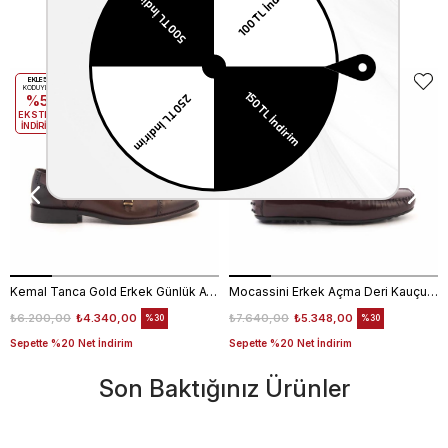
Benzer Ürünler
EKLE5
EKLE5
KODUYLA
KODUYLA
%5
%5
EKSTRA
EKSTRA
İNDİRİM
İNDİRİM
Kemal Tanca Gold Erkek Günlük Ayakkabı 6612-152
Mocassini Erkek Açma Deri Kauçuk Taban Bordo Günlük Ayakkabı
₺6.200,00
₺4.340,00
₺7.640,00
₺5.348,00
%30
%30
Sepette %20 Net İndirim
Sepette %20 Net İndirim
Son Baktığınız Ürünler