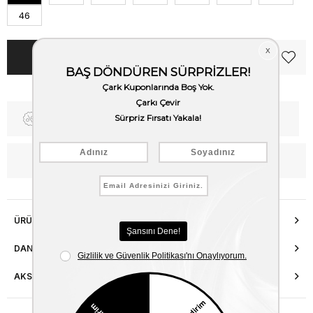
46
Fiyat Düşünce Haber Ver
Kargo Bedava
WhatsApp’tan Bilgi Al
ÜRÜN ÖZELLIKLERI
DANIŞMA HATTI
AKSESUAR ONARIMI