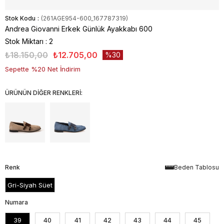
Stok Kodu
(261AGE954-600_167787319)
Andrea Giovanni Erkek Günlük Ayakkabı 600
Stok Miktarı
:
2
₺18.150,00
₺12.705,00
30
Sepette %20 Net İndirim
ÜRÜNÜN DİĞER RENKLERİ:
Renk
Beden Tablosu
Gri-Siyah Süet
Numara
39
40
41
42
43
44
45