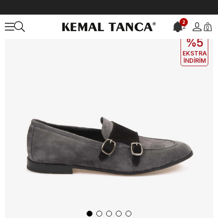
Anasayfa
ERKEK
AYAKKABI
Günlük
Andrea Giovanni Erkek Gün
2
2
0
EKLE5
KODUYLA
%5
EKSTRA
İNDİRİM