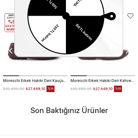
Benzer Ürünler
EKLE5
EKLE5
KODUYLA
KODUYLA
%5
%5
EKSTRA
EKSTRA
İNDİRİM
İNDİRİM
Moreschi Erkek Hakiki Deri Kauçuk Taban Kahverengi Loafer Konforlu Ayakkabı
Moreschi Erkek Hakiki Deri Kahverengi Loafer Konforlu Ayakkabı
₺30.499,00
₺27.449,10
₺30.499,00
₺27.449,10
%10
%10
Son Baktığınız Ürünler