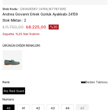
Stok Kodu
(261AGE587-24159_167787305)
Andrea Giovanni Erkek Günlük Ayakkabı 24159
Stok Miktarı
:
2
₺11.750,00
₺8.225,00
30
Sepette %20 Net İndirim
ÜRÜNÜN DİĞER RENKLERİ:
Renk
Beden Tablosu
Rio Red Sued
Numara
40
41
42
43
44
45