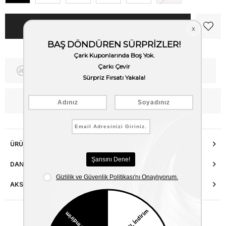
Fiyat Düşünce Haber Ver
Kargo Bedava
WhatsApp’tan Bilgi Al
ÜRÜN ÖZELLIKLERI
DANIŞMA HATTI
AKSESUAR ONARIMI