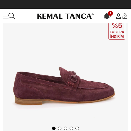
Anasayfa
ERKEK
AYAKKABI
Loafer
Andrea Giovanni Erkek Gün
2
2
0
EKLE5
KODUYLA
%5
EKSTRA
İNDİRİM