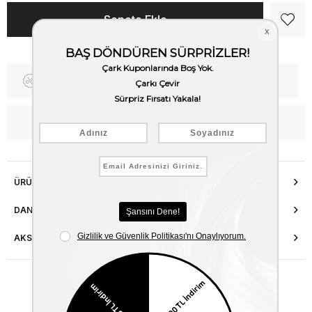
Fiyat Düşünce Haber Ver
Kargo Bedava
WhatsApp’tan Bilgi Al
ÜRÜN ÖZELLIKLERI
DANIŞMA HATTI
AKSESUAR ONARIMI
Benzer Ürünler