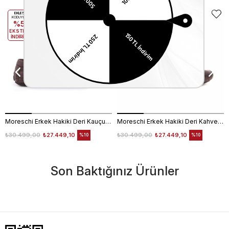
EKLE5
EKLE5
KODUYLA
KODUYLA
%5
%5
EKSTRA
EKSTRA
İNDİRİM
İNDİRİM
Moreschi Erkek Hakiki Deri Kauçuk Taban Kahverengi Loafer Konforlu Ayakkabı
Moreschi Erkek Hakiki Deri Kahverengi Loafer Konforlu Ayakkabı
₺30.499,00
₺27.449,10
₺30.499,00
₺27.449,10
%10
%10
Son Baktığınız Ürünler