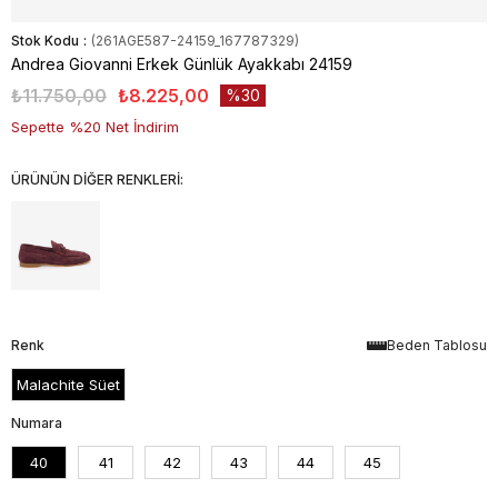
Stok Kodu
(261AGE587-24159_167787329)
Andrea Giovanni Erkek Günlük Ayakkabı 24159
₺11.750,00
₺8.225,00
30
Sepette %20 Net İndirim
ÜRÜNÜN DİĞER RENKLERİ:
Renk
Beden Tablosu
Malachite Süet
Numara
40
41
42
43
44
45