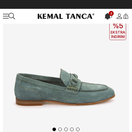
Anasayfa
ERKEK
AYAKKABI
Loafer
Andrea Giovanni Erkek Gün
2
2
0
EKLE5
KODUYLA
%5
EKSTRA
İNDİRİM