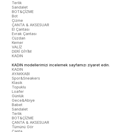
Terlik
Sandalet
BOT&ÇİZME
Bot
Çizme
ÇANTA & AKSESUAR
El Çantası
Evrak Çantası
Cüzdan
Kemer
VALİZ
DERİ GİYİM
KADIN
KADIN modellerimizi incelemek sayfamızı ziyaret edin.
KADIN
AYAKKABI
Spor&Sneakers
Klasik
Topuklu
Loafer
Günlük
Gece&Abiye
Babet
Sandalet
Terlik
BOT&ÇİZME
ÇANTA & AKSESUAR
Tümünü Gör
Çanta