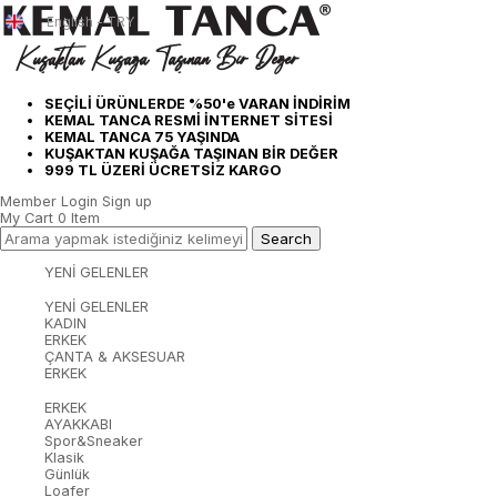
English - TRY
SEÇİLİ ÜRÜNLERDE %50'e VARAN İNDİRİM
KEMAL TANCA RESMİ İNTERNET SİTESİ
KEMAL TANCA 75 YAŞINDA
KUŞAKTAN KUŞAĞA TAŞINAN BİR DEĞER
999 TL ÜZERİ ÜCRETSİZ KARGO
Member Login
Sign up
My Cart
0
Item
YENİ GELENLER
YENİ GELENLER
KADIN
ERKEK
ÇANTA & AKSESUAR
ERKEK
ERKEK
AYAKKABI
Spor&Sneaker
Klasik
Günlük
Loafer