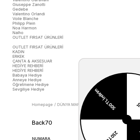
Giuseppe Zanotti
Gedebe
Valentino Orlandi
Voile Blanche
Philipp Plein
Noa Harmon
Nalho
OUTLET FIRSAT ÜRÜNLERİ
OUTLET FIRSAT ÜRÜNLERİ
KADIN
ERKEK
ÇANTA & AKSESUAR
HEDİYE REHBERİ
HEDİYE REHBERİ
Babaya Hediye
Anneye Hediye
Öğretmene Hediye
Sevgiliye Hediye
Homepage
DÜNYA MARKALARI
Back70
Back70
NUMARA