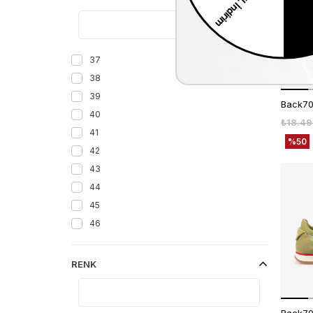
37
38
39
40
₺18.49
41
%50
42
43
44
45
46
RENK