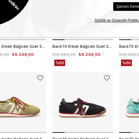
Back70 Erkek Bağcıklı Süet Spor & Sneaker Ayakkabı N26
Back70 Erkek Bağcıklı Süet Spor & Sneaker Ayakkabı N26
5,00
₺9.248,00
₺18.495,00
₺9.248,00
₺18.495,
%50
%50