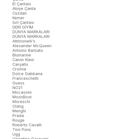
El Çantası
Abiye Çanta
Cüzdan
Kemer
Sırt Çantası
DERİ GİYİM
DÜNYA MARKALARI
DÜNYA MARKALARI
Attimonelli's
Alexander McQueen
Antonio Barbato
Blumarine
Calvin Klein
Caryatis
Cromia
Dolce Gabbana
Franceschetti
Guess
NO21
Mocassini
MoonBoot
Moreschi
Olang
Menghi
Prada
Rouge
Roberto Cavalli
Toni Pons
Ugg
Valentino Garavani