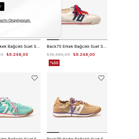
Back70 Erkek Bağcıklı Süet Spor & Sneaker Ayakkabı N26
Back70 Erkek Bağcıklı Süet Spor & Sneaker Ayakkabı B26
00
₺9.248,00
₺18.495,00
₺9.248,00
%50