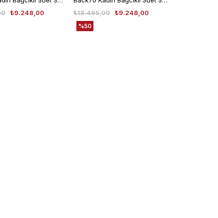
Back70 Kadın Bağcıklı Süet Spor & Sneaker Ayakkabı A26
Back70 Kadın Bağcıklı Süet Spor & Sneaker Ayakkabı A26
00
₺9.248,00
₺18.495,00
₺9.248,00
%50