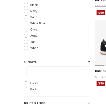
Black
₺18.49
Navy
%50
Sand
White Blue
Olıve
Aqua
Tan
White
CINSIYET
₺18.49
Erkek
%50
Kadın
PRICE RANGE