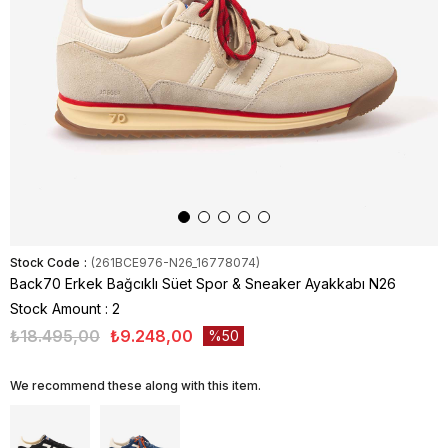
Stock Code
(261BCE976-N26_16778074)
Back70 Erkek Bağcıklı Süet Spor & Sneaker Ayakkabı N26
Stock Amount
:
2
₺18.495,00
₺9.248,00
50
We recommend these along with this item.