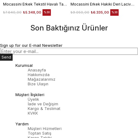
Mocassini Erkek Tekstil Havalı Taban Beyaz Spor & Sneaker Ayakkabı
Mocassini Erkek Hakiki Deri Lacivert Spor & Sneaker Ayakkabı
₺7.640,00
₺5.348,00
₺9.050,00
₺6.335,00
%30
%30
Son Baktığınız Ürünler
Sign up for our E-mail Newsletter
Send
Kurumsal
Anasayfa
Hakkımızda
Mağazalarımız
Bize Ulaşın
Müşteri İlişkileri
Üyelik
İade ve Değişim
Kargo & Teslimat
KVKK
Yardım
Müşteri Hizmetleri
Toptan Satış
Kargo Takibi