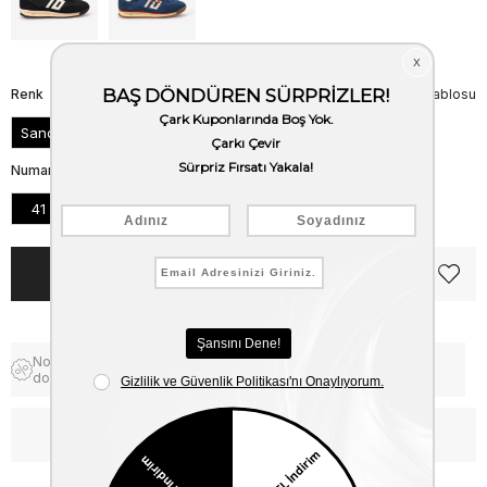
Renk
Beden Tablosu
Sand
Numara
41
42
43
44
45
46
Notify me when the price goes
Free Shipping
down
WhatsApp’tan Bilgi Al