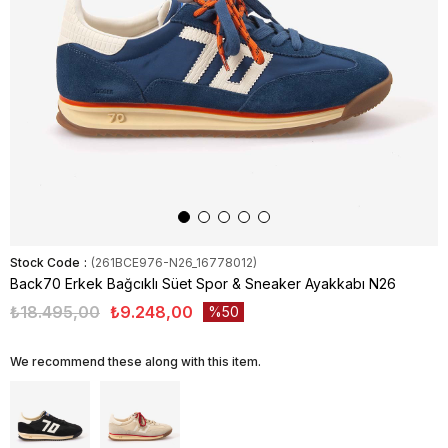
Stock Code
(261BCE976-N26_16778012)
Back70 Erkek Bağcıklı Süet Spor & Sneaker Ayakkabı N26
₺18.495,00
₺9.248,00
50
We recommend these along with this item.