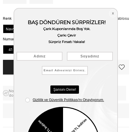
Renk
Beden Tablosu
Navy
Numara
41
42
43
44
45
46
Notify me when the price goes
Free Shipping
down
WhatsApp’tan Bilgi Al