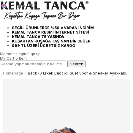
English - TRY
SEÇİLİ ÜRÜNLERDE %50'e VARAN İNDİRİM
KEMAL TANCA RESMİ İNTERNET SİTESİ
KEMAL TANCA 75 YAŞINDA
KUŞAKTAN KUŞAĞA TAŞINAN BİR DEĞER
999 TL ÜZERİ ÜCRETSİZ KARGO
Member Login
Sign up
My Cart
0
Item
Homepage
Back70 Erkek Bağcıklı Süet Spor & Sneaker Ayakkabı N26