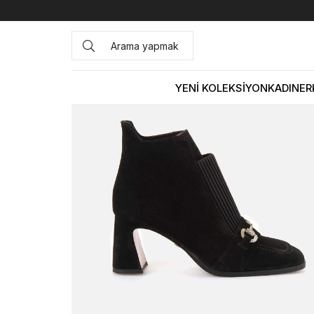
Anasayfa
KADIN
BOT&ÇİZME
Topuklu Bot
Rouge Ka
YENİ KOLEKSİYON
KADIN
ER