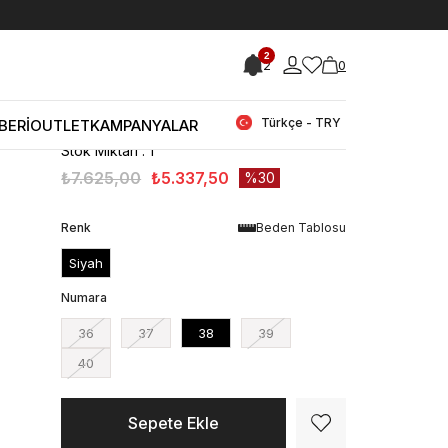
< < Önceki Sayfaya Dön
2
2
0
Stok Kodu
(242RGK557 27683_66049)
Rouge Kadın Hakiki Deri Enjeksiyon
Kösele Taban Siyah Süet Topuklu Bot
Türkçe - TRY
BERİ
OUTLET
KAMPANYALAR
Stok Miktarı
:
1
₺7.625,00
₺5.337,50
30
Renk
Beden Tablosu
Siyah
Numara
36
37
38
39
40