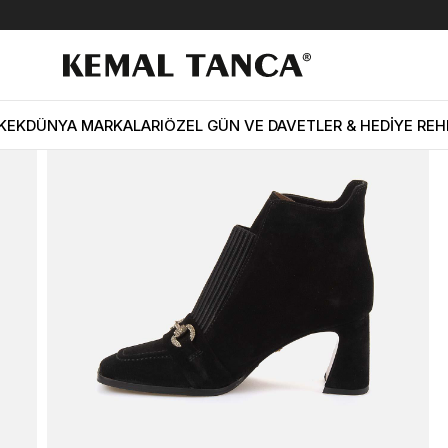
dın Hakiki Deri Enjeksiyon Kösele Taban Siyah Süet Topuklu Bot
KEK
DÜNYA MARKALARI
ÖZEL GÜN VE DAVETLER & HEDİYE REH