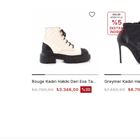
EKLE5
KODUYLA
%5
EKSTRA
İNDİRİM
Rouge Kadın Hakiki Deri Eva Taban Siyah - Beyaz Topuklu Bot
₺4.780,00
₺3.346,00
₺7.450,00
₺6.70
%30