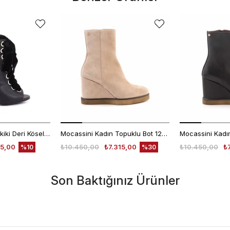
Greymer Kadın Hakiki Deri Kösele Taban Siyah Topuklu Bot
Mocassini Kadın Topuklu Bot 1262
5,00
₺10.450,00
₺7.315,00
₺10.450,00
₺
%10
%30
Son Baktığınız Ürünler