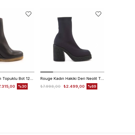
Mocassini Kadın Topuklu Bot 1262
Rouge Kadın Hakiki Deri Neolit Taban Siyah Topuklu Bot
7.315,00
₺7.998,00
₺2.499,00
₺10.450,00
%30
%69