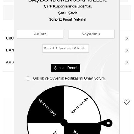
WhatsApp’tan Bilgi Al
ÜRÜN ÖZELLIKLERI
DANIŞMA HATTI
AKSESUAR ONARIMI
Benzer Ürünler