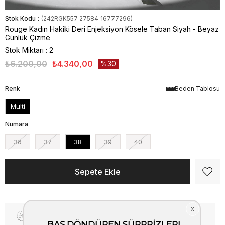
Stok Kodu
(242RGK557 27584_16777296)
Rouge Kadın Hakiki Deri Enjeksiyon Kösele Taban Siyah - Beyaz
Günlük Çizme
Stok Miktarı
:
2
₺6.200,00
₺4.340,00
30
Renk
Beden Tablosu
Multi
Numara
36
37
38
39
40
Fiyat Düşünce Haber Ver
Kargo Bedava