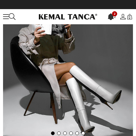
Anasayfa
KADIN
BOT&ÇİZME
Günlük Çizme
2
2
0