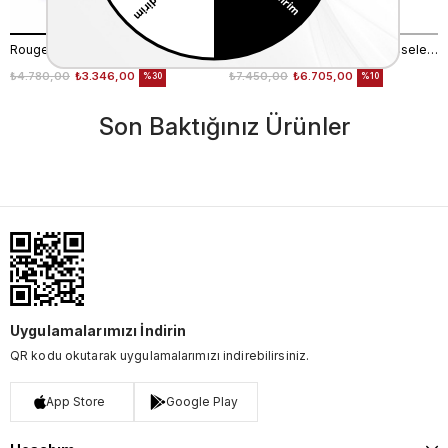
Rouge Kadın Hakiki Deri Eva Taban Siyah - Beyaz Topuklu Bot
Greymer Kadın Hakiki Deri Kösele Taban Siyah Topuklu Bot
₺4.780,00
₺3.346,00
₺7.450,00
₺6.705,00
%30
%10
Son Baktığınız Ürünler
Uygulamalarımızı İndirin
QR kodu okutarak uygulamalarımızı indirebilirsiniz.
App Store
Google Play