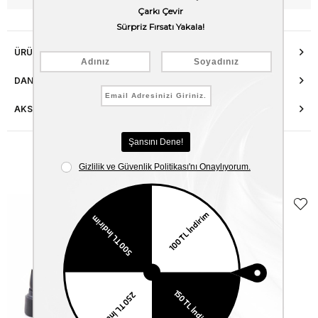
ÜRÜN ÖZELLIKLERI
DANIŞMA HATTI
AKSESUAR ONARIMI
Benzer Ürünler
EKLE5
KODUYLA
%5
EKSTRA
İNDİRİM