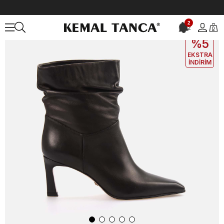
Anasayfa
KADIN
BOT&ÇİZME
Topuklu Bot
2
2
0
EKLE5
KODUYLA
%5
EKSTRA
İNDİRİM