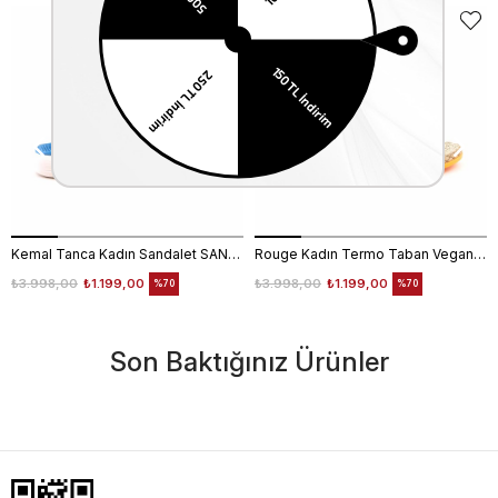
Kemal Tanca Kadın Sandalet SANDALET
Rouge Kadın Termo Taban Vegan Cırt Bantlı Bej Sandalet 1001
₺3.998,00
₺1.199,00
₺3.998,00
₺1.199,00
%70
%70
Son Baktığınız Ürünler