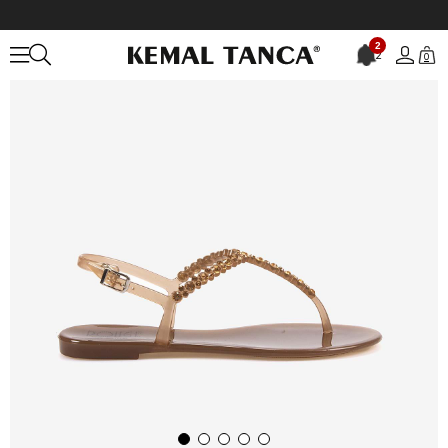
Anasayfa
KADIN
AYAKKABI
Sandalet
2
2
0