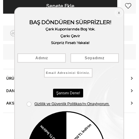
Fiyat Düşünce Haber Ver
Kargo Bedava
WhatsApp’tan Bilgi Al
ÜRÜN ÖZELLIKLERI
DANIŞMA HATTI
AKSESUAR ONARIMI
Benzer Ürünler