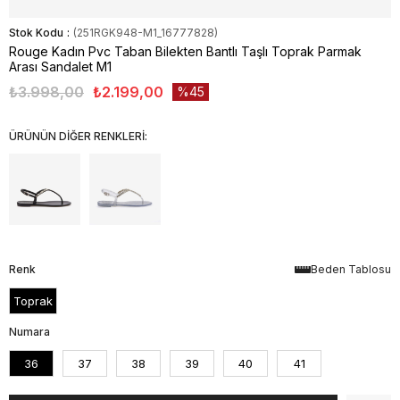
Stok Kodu
(251RGK948-M1_16777828)
Rouge Kadın Pvc Taban Bilekten Bantlı Taşlı Toprak Parmak
Arası Sandalet M1
₺3.998,00
₺2.199,00
45
ÜRÜNÜN DİĞER RENKLERİ:
Renk
Beden Tablosu
Toprak
Numara
36
37
38
39
40
41