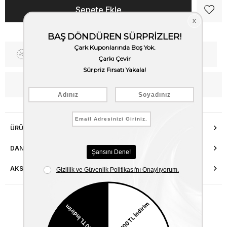
Fiyat Düşünce Haber Ver
Kargo Bedava
WhatsApp’tan Bilgi Al
ÜRÜN ÖZELLIKLERI
DANIŞMA HATTI
AKSESUAR ONARIMI
Benzer Ürünler