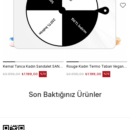
Kemal Tanca Kadın Sandalet SANDALET
Rouge Kadın Termo Taban Vegan Cırt Bantlı Bej Sandalet 1001
₺3.998,00
₺1.199,00
₺3.998,00
₺1.199,00
%70
%70
Son Baktığınız Ürünler