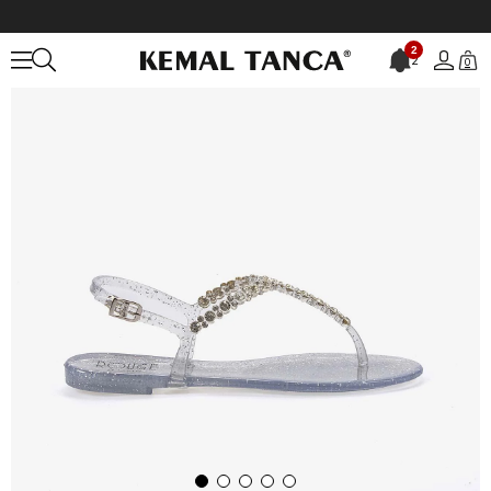
Anasayfa
KADIN
AYAKKABI
Sandalet
2
2
0