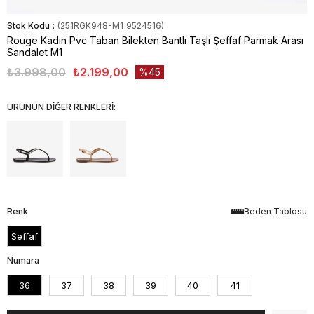
Stok Kodu
(251RGK948-M1_9524516)
Rouge Kadın Pvc Taban Bilekten Bantlı Taşlı Şeffaf Parmak Arası
Sandalet M1
₺3.998,00
₺2.199,00
45
ÜRÜNÜN DİĞER RENKLERİ:
Renk
Beden Tablosu
Seffaf
Numara
36
37
38
39
40
41