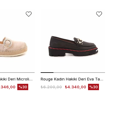
Rouge Kadın Hakiki Deri Microlight Taban Bej Süet Günlük Terlik
Rouge Kadın Hakiki Deri Eva Taban Siyah Günlük Ayakkabı
.346,00
₺6.200,00
₺4.340,00
₺4.780,00
%30
%30