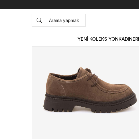
Anasayfa
KADIN
AYAKKABI
Günlük
Rouge Kadın Gün
YENİ KOLEKSİYON
KADIN
ER