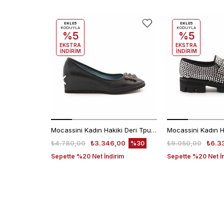
EKLE5
EKLE5
KODUYLA
KODUYLA
%5
%5
EKSTRA
EKSTRA
İNDİRİM
İNDİRİM
Mocassini Kadın Hakiki Deri Tpu Taban Siyah Günlük Ayakkabı
₺4.780,00
₺3.346,00
₺9.050,00
₺6.3
%30
Sepette %20 Net İndirim
Sepette %20 Net İ