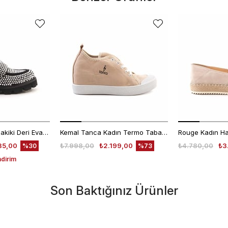
Mocassini Kadın Hakiki Deri Eva Taban Beyaz Günlük Ayakkabı
Kemal Tanca Kadın Termo Taban Bej Günlük Ayakkabı
35,00
₺7.998,00
₺2.199,00
₺4.780,00
₺3
%30
%73
ndirim
Son Baktığınız Ürünler