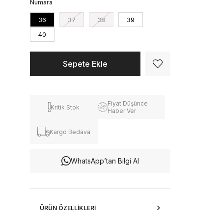
Numara
36
37
38
39
40
Fiyat Düşünce
Kritik Stok
Haber Ver
Kargo Bedava
WhatsApp’tan Bilgi Al
ÜRÜN ÖZELLIKLERI