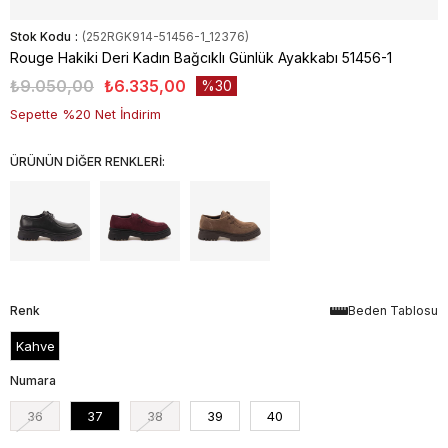
Stok Kodu
(252RGK914-51456-1_12376)
Rouge Hakiki Deri Kadın Bağcıklı Günlük Ayakkabı 51456-1
₺9.050,00
₺6.335,00
30
Sepette %20 Net İndirim
ÜRÜNÜN DİĞER RENKLERİ:
Renk
Beden Tablosu
Kahve
Numara
36
37
38
39
40