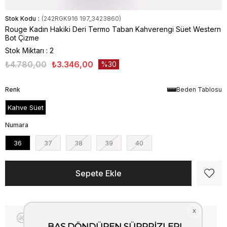
Stok Kodu
(242RGK916 197_3423860)
Rouge Kadın Hakiki Deri Termo Taban Kahverengi Süet Western
Bot Çizme
Stok Miktarı
:
2
₺4.780,00
₺3.346,00
30
Renk
Beden Tablosu
Kahve Süet
Numara
36
37
38
39
40
Fiyat Düşünce Haber Ver
Kargo Bedava