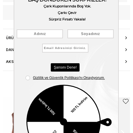
WhatsApp’tan Bilgi Al
ÜRÜN ÖZELLIKLERI
DANIŞMA HATTI
AKSESUAR ONARIMI
Benzer Ürünler