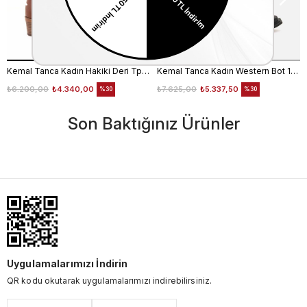
Kemal Tanca Kadın Hakiki Deri Tpu Taban Kahverengi Western Bot
Kemal Tanca Kadın Western Bot 1578
₺6.200,00
₺4.340,00
₺7.625,00
₺5.337,50
%30
%30
Son Baktığınız Ürünler
Uygulamalarımızı İndirin
QR kodu okutarak uygulamalarımızı indirebilirsiniz.