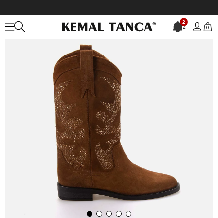
Anasayfa
KADIN
BOT&ÇİZME
Western Bot
2
2
0