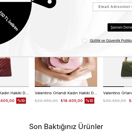
Benzer Ürünler
EKLE5
EKLE5
KODUYLA
KODUYLA
%5
%5
EKSTRA
EKSTRA
İNDİRİM
İNDİRİM
Valentino Orlandi Kadın Hakiki Deri Bordo Omuz Çantası
Valentino Orlandi Kadın Hakiki Deri Pembe Omuz Çantası
.405,00
₺20.450,00
₺18.405,00
₺30.450,00
₺
%10
%10
Son Baktığınız Ürünler