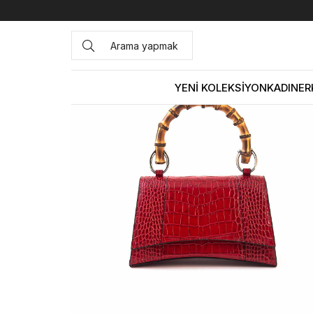
Anasayfa
ÇANTA&AKSESUAR
KADIN
Omuz Çantası
YENİ KOLEKSİYON
KADIN
ER