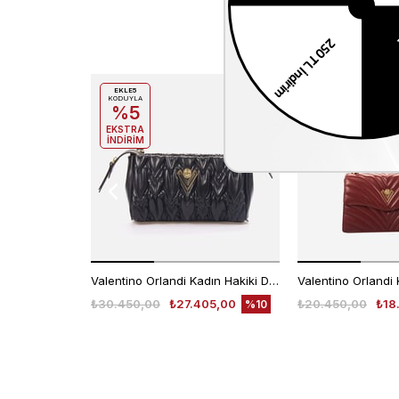
EKLE5
EKLE5
KODUYLA
KODUYLA
%5
%5
EKSTRA
EKSTRA
İNDİRİM
İNDİRİM
Valentino Orlandi Kadın Hakiki Deri Siyah Omuz Çantası
₺30.450,00
₺27.405,00
₺20.450,00
₺18
%10