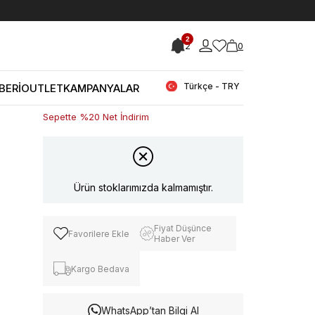
< < Önceki Sayfaya Dön
2
2
0
Stok Kodu
(240RGK026 11_1032)
Rouge Kadın Omuz Çantası 11
Türkçe - TRY
BERİ
OUTLET
KAMPANYALAR
Stok Miktarı
:
0
Sepette %20 Net İndirim
Ürün stoklarımızda kalmamıştır.
Fiyat Düşünce
Favorilere Ekle
Haber Ver
Kargo Bedava
WhatsApp’tan Bilgi Al