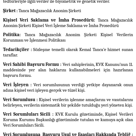
tedbirleriyle ilgili veriler ile biyometrik ve genetik veriler.
Şirket :
Tanca Mağazacılık Anonim Şirketi
Kişisel Veri Saklama ve İmha Prosedürü:
Tanca Mağazacılık
Anonim Şirketi Kişisel Veri İşleme Saklama ve İmha Prosedürü
Politika:
Tanca Mağazacılık Anonim Şirketi Kişisel Verilerin
Korunması ve İşlenmesi Politikası
Tedarikçiler :
Sözleşme temelli olarak Kemal Tanca’e hizmet sunan
taraflar.
Veri Sahibi Başvuru Formu :
Veri sahiplerinin, KVK Kanunu’nun 11.
maddesinde yer alan haklarını kullanabilmeleri için hazırlanan
başvuru formu.
Veri İşleyen :
Veri sorumlusunun verdiği yetkiye dayanarak onun
adına kişisel veri işleyen gerçek ve tüzel kişi.
Veri Sorumlusu :
Kişisel verilerin işlenme amaçlarını ve vasıtalarını
belirleyen, verilerin sistematik bir şekilde tutulduğu yeri yöneten kişi.
Veri Sorumluları Sicili :
KVK Kurulu gözetiminde, Kişisel Verileri
Koruma Kurumu Başkanlığı gözetiminde tutulan ve kamuya açık olan
Veri Sorumluları Sicili.
Veri Sorumlusuna Başvuru Usul ve Esasları Hakkında Tebliğ :