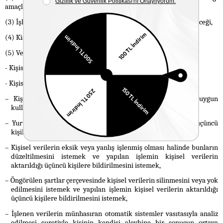
amaçla işleneceği,
(3) İşlenen kişisel verilerin kimlere ve hangi amaçla aktarılabileceği,
(4) Kişisel veri toplamanın yöntemi ve hukuki sebebi,
(5) Veri sahibinin hakları olan;
- Kişisel verilerinin işlenip işlenmediğini öğrenmek,
- Kişisel verileri işlenmişse buna ilişkin bilgi talep etmek,
– Kişisel verilerin işlenme amacını ve bunların amacına uygun
kullanılıp kullanılmadığını öğrenmek,
– Yurt içinde veya yurt dışında kişisel verilerin aktarıldığı üçüncü
kişileri bilmek,
– Kişisel verilerin eksik veya yanlış işlenmiş olması halinde bunların
düzeltilmesini istemek ve yapılan işlemin kişisel verilerin
aktarıldığı üçüncü kişilere bildirilmesini istemek,
– Öngörülen şartlar çerçevesinde kişisel verilerin silinmesini veya yok
edilmesini istemek ve yapılan işlemin kişisel verilerin aktarıldığı
üçüncü kişilere bildirilmesini istemek,
– İşlenen verilerin münhasıran otomatik sistemler vasıtasıyla analiz
edilmesi suretiyle kişinin kendisi aleyhine bir sonucun ortaya