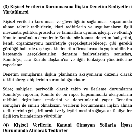
(3) Kişisel Verilerin Korunmasına İlişkin Denetim Faaliyetleri
Yürütülmesi
Kişisel verilerin korunması ve güvenliğinin sağlanması kapsamında
alınan teknik tedbirlerin, idari tedbirlerin ve uygulamaların ilgili
mevzuata, politika, prosedür ve talimatlara uyumu, işleyişi ve etkinliği
Komite tarafından denetlenir. Komite söz konusu denetim faaliyetini,
kendi organizasyonu marifetiyle gerçekleştirebileceği gibi gerekli
gördüğü hallerde dış kaynaklı denetim firmalarına da yaptırabilir. Bu
kapsamda gerçekleştirilen denetim faaliyetlerinin sonuçları,
Komite’ye, İcra Kurulu Başkanı’na ve ilgili fonksiyon yöneticilerine
raporlanır.
Denetim sonuçlarına ilişkin planlanan aksiyonların düzenli olarak
takibi süreç sahiplerinin sorumluluğundadır.
Süreç sahipleri periyodik olarak takip ve ilerleme durumlarını
Komite’ye raporlar, Komite de bu rapor kapsamındaki aksiyonların
takibini, doğrulama testlerini ve denetimlerini yapar. Denetim
sonuçları ile sınırlı olmaksızın, verilerin korunmasına ilişkin alınan
tedbirlerinin geliştirilmesini ve iyileştirilmesini sağlayacak faaliyetler
ilgili icra birimlerince yürütülür.
(4) Kişisel Verilerin Kanuni Olmayan Yollarla İfşası
Durumunda Alınacak Tedbirler