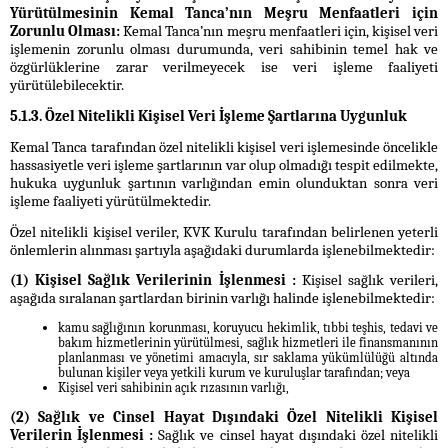
Yürütülmesinin Kemal Tanca’nın Meşru Menfaatleri için
Zorunlu Olması:
Kemal Tanca’nın meşru menfaatleri için, kişisel veri
işlemenin zorunlu olması durumunda, veri sahibinin temel hak ve
özgürlüklerine zarar verilmeyecek ise veri işleme faaliyeti
yürütülebilecektir.
5.1.3. Özel Nitelikli Kişisel Veri İşleme Şartlarına Uygunluk
Kemal Tanca tarafından özel nitelikli kişisel veri işlemesinde öncelikle
hassasiyetle veri işleme şartlarının var olup olmadığı tespit edilmekte,
hukuka uygunluk şartının varlığından emin olunduktan sonra veri
işleme faaliyeti yürütülmektedir.
Özel nitelikli kişisel veriler, KVK Kurulu tarafından belirlenen yeterli
önlemlerin alınması şartıyla aşağıdaki durumlarda işlenebilmektedir:
(1) Kişisel Sağlık Verilerinin İşlenmesi :
Kişisel sağlık verileri,
aşağıda sıralanan şartlardan birinin varlığı halinde işlenebilmektedir:
kamu sağlığının korunması, koruyucu hekimlik, tıbbi teşhis, tedavi ve
bakım hizmetlerinin yürütülmesi, sağlık hizmetleri ile finansmanının
planlanması ve yönetimi amacıyla, sır saklama yükümlülüğü altında
bulunan kişiler veya yetkili kurum ve kuruluşlar tarafından; veya
Kişisel veri sahibinin açık rızasının varlığı,
(2) Sağlık ve Cinsel Hayat Dışındaki Özel Nitelikli Kişisel
Verilerin İşlenmesi :
Sağlık ve cinsel hayat dışındaki özel nitelikli