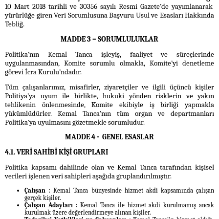
10 Mart 2018 tarihli ve 30356 sayılı Resmi Gazete’de yayımlanarak
yürürlüğe giren Veri Sorumlusuna Başvuru Usul ve Esasları Hakkında
Tebliğ.
MADDE 3 – SORUMLULUKLAR
Politika’nın Kemal Tanca işleyiş, faaliyet ve süreçlerinde
uygulanmasından, Komite sorumlu olmakla, Komite’yi denetleme
görevi İcra Kurulu’ndadır.
Tüm çalışanlarımız, misafirler, ziyaretçiler ve ilgili üçüncü kişiler
Politiya’ya uyum ile birlikte, hukuki yönden risklerin ve yakın
tehlikenin önlenmesinde, Komite ekibiyle iş birliği yapmakla
yükümlüdürler. Kemal Tanca’nın tüm organ ve departmanları
Politika’ya uyulmasını gözetmekle sorumludur.
MADDE 4 - GENEL ESASLAR
4.1. VERİ SAHİBİ KİŞİ GRUPLARI
Politika kapsamı dahilinde olan ve Kemal Tanca tarafından kişisel
verileri işlenen veri sahipleri aşağıda gruplandırılmıştır.
Çalışan :
Kemal Tanca bünyesinde hizmet akdi kapsamında çalışan
gerçek kişiler.
Çalışan Adayları :
Kemal Tanca ile hizmet akdi kurulmamış ancak
kurulmak üzere değerlendirmeye alınan kişiler.