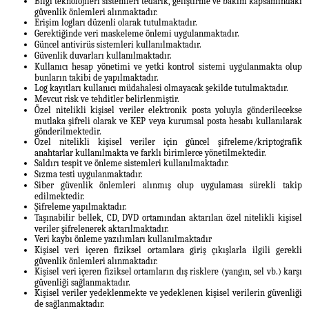
Bilgi teknolojileri sistemleri tedarik, geliştirme ve bakım kapsamındaki
güvenlik önlemleri alınmaktadır.
Erişim logları düzenli olarak tutulmaktadır.
Gerektiğinde veri maskeleme önlemi uygulanmaktadır.
Güncel antivirüs sistemleri kullanılmaktadır.
Güvenlik duvarları kullanılmaktadır.
Kullanıcı hesap yönetimi ve yetki kontrol sistemi uygulanmakta olup
bunların takibi de yapılmaktadır.
Log kayıtları kullanıcı müdahalesi olmayacak şekilde tutulmaktadır.
Mevcut risk ve tehditler belirlenmiştir.
Özel nitelikli kişisel veriler elektronik posta yoluyla gönderilecekse
mutlaka şifreli olarak ve KEP veya kurumsal posta hesabı kullanılarak
gönderilmektedir.
Özel nitelikli kişisel veriler için güncel şifreleme/kriptografik
anahtarlar kullanılmakta ve farklı birimlerce yönetilmektedir.
Saldırı tespit ve önleme sistemleri kullanılmaktadır.
Sızma testi uygulanmaktadır.
Siber güvenlik önlemleri alınmış olup uygulaması sürekli takip
edilmektedir.
Şifreleme yapılmaktadır.
Taşınabilir bellek, CD, DVD ortamından aktarılan özel nitelikli kişisel
veriler şifrelenerek aktarılmaktadır.
Veri kaybı önleme yazılımları kullanılmaktadır
Kişisel veri içeren fiziksel ortamlara giriş çıkışlarla ilgili gerekli
güvenlik önlemleri alınmaktadır.
Kişisel veri içeren fiziksel ortamların dış risklere (yangın, sel vb.) karşı
güvenliği sağlanmaktadır.
Kişisel veriler yedeklenmekte ve yedeklenen kişisel verilerin güvenliği
de sağlanmaktadır.