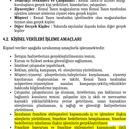
Tedarikçi Yetkilileri ve Çalışanları :
Kemal Tanca’in hizmet aldığı
kuruluşların gerçek kişi yetkilileri, hissedarları, çalışanları.
Ziyaretçiler :
Kemal Tanca mağazalarını veya Kemal Tanca tarafından
işletilen internet sitelerini ziyaret eden gerçek kişiler.
Müşteri :
Kemal Tanca tarafından işletilmekte olan mağazalardan
hizmet alan gerçek kişiler.
Diğer Gerçek Kişiler :
Yukarıda sayılanlar dışında kalan diğer gerçek
kişiler
4.2. KİŞİSEL VERİLERİ İŞLEME AMAÇLARI
Kişisel veriler aşağıda sıralanmış amaçlarla işlenmektedir.
İletişim faaliyetlerinin gerçekleştirilmesinin temini,
Kurum ve fiziksel mekan güvenliğinin sağlanması,
İstatiksel çalışmalar yapabilmek,
Reklam, çekiliş, kampanya, vb. süreçlerinin yürütülmesi,
M
üşteri/ziyaretçi şikayetlerinin/taleplerinin karşılanması, ziyaretçi
kayıtlarının oluşturumlası ve takibi, Kemal Tanca tarafından
müşterilere/ziyaretçilere sunulan kampanya/çekiliş/etkinlikler
hakkında bilgilendirme yapılması,
Çalışanlar, çalışanlarının işe alınması, ücretlerinin, yan haklarının ve
bağlantılı konuların temini.
çalişanlar için iş akdi ve mevzuattan
kaynakli yükümlülüklerin yerine getirilmesi, insan kaynakları
süreçlerinin planlanması, iş sağlığı ve güvenliği faaliyetlerinin
yürütülmesi,
İmzalanan franchise sözleşmeleri kapsamında iş ve işlemlere ilişkin
süreçlerin yürütülmesi, franchise bedellerinin hesaplanması, franchise
bedellerinin tahsilatına ilişkin işlemlerin gerçekleştirilmesi
Franchise başvurusu ve franchise sözleşmeleri kapsamında ilgili