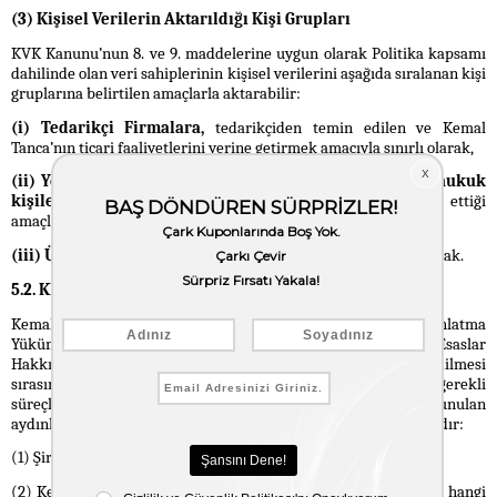
(3)
Kişisel Verilerin Aktarıldığı Kişi Grupları
KVK Kanunu’nun 8. ve 9. maddelerine uygun olarak Politika kapsamı
dahilinde olan veri sahiplerinin kişisel verilerini aşağıda sıralanan kişi
gruplarına belirtilen amaçlarla aktarabilir:
(i) Tedarikçi Firmalara,
tedarikçiden temin edilen ve Kemal
Tanca’nın ticari faaliyetlerini yerine getirmek amacıyla sınırlı olarak,
(ii) Yetkili kamu kurum ve kuruluşları ile yetkili özel hukuk
kişilerine,
ilgili kişilerinin hukuki yetkisi dahilinde talep ettiği
amaçla sınırlı olarak,
(iii) Üçüncü kişilere
kişisel veri aktarım şartlarına uygun olarak.
5.2. KİŞİSEL VERİ SAHİPLERİNİN AYDINLATILMASI
Kemal Tanca, KVK Kanunu’nun 10. maddesine ve Aydınlatma
Yükümlülüğünün Yerine Getirilmesinde Uyulacak Usul ve Esaslar
Hakkında Tebliğ’e uygun olarak, kişisel verilerin elde edilmesi
sırasında veri sahiplerinin bilgilendirilmesini sağlamak için gerekli
süreçleri yürütmektedir. Bu kapsamda veri sahiplerine sunulan
aydınlatma metinlerinde aşağıda sıralanan bilgiler bulunmaktadır:
(1) Şirketimizin unvanı,
(2) Kemal Tanca tarafından veri sahiplerinin kişisel verilerinin hangi