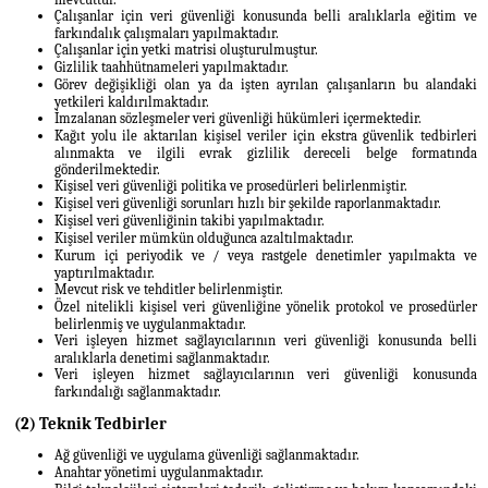
Çalışanlar için veri güvenliği konusunda belli aralıklarla eğitim ve
farkındalık çalışmaları yapılmaktadır.
Çalışanlar için yetki matrisi oluşturulmuştur.
Gizlilik taahhütnameleri yapılmaktadır.
Görev değişikliği olan ya da işten ayrılan çalışanların bu alandaki
yetkileri kaldırılmaktadır.
İmzalanan sözleşmeler veri güvenliği hükümleri içermektedir.
Kağıt yolu ile aktarılan kişisel veriler için ekstra güvenlik tedbirleri
alınmakta ve ilgili evrak gizlilik dereceli belge formatında
gönderilmektedir.
Kişisel veri güvenliği politika ve prosedürleri belirlenmiştir.
Kişisel veri güvenliği sorunları hızlı bir şekilde raporlanmaktadır.
Kişisel veri güvenliğinin takibi yapılmaktadır.
Kişisel veriler mümkün olduğunca azaltılmaktadır.
Kurum içi periyodik ve / veya rastgele denetimler yapılmakta ve
yaptırılmaktadır.
Mevcut risk ve tehditler belirlenmiştir.
Özel nitelikli kişisel veri güvenliğine yönelik protokol ve prosedürler
belirlenmiş ve uygulanmaktadır.
Veri işleyen hizmet sağlayıcılarının veri güvenliği konusunda belli
aralıklarla denetimi sağlanmaktadır.
Veri işleyen hizmet sağlayıcılarının veri güvenliği konusunda
farkındalığı sağlanmaktadır.
(2) Teknik Tedbirler
Ağ güvenliği ve uygulama güvenliği sağlanmaktadır.
Anahtar yönetimi uygulanmaktadır.