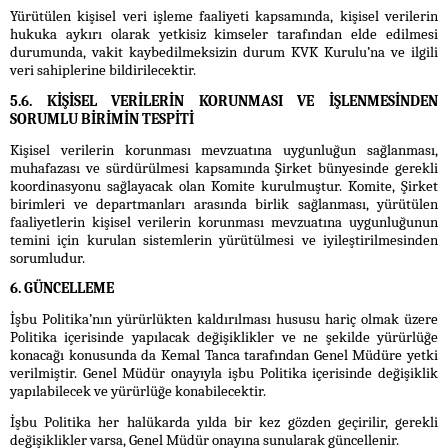
Yürütülen kişisel veri işleme faaliyeti kapsamında, kişisel verilerin
hukuka aykırı olarak yetkisiz kimseler tarafından elde edilmesi
durumunda, vakit kaybedilmeksizin durum KVK Kurulu’na ve ilgili
veri sahiplerine bildirilecektir.
5.6. KİŞİSEL VERİLERİN KORUNMASI VE İŞLENMESİNDEN
SORUMLU BİRİMİN TESPİTİ
Kişisel verilerin korunması mevzuatına uygunluğun sağlanması,
muhafazası ve sürdürülmesi kapsamında Şirket bünyesinde gerekli
koordinasyonu sağlayacak olan Komite kurulmuştur. Komite, Şirket
birimleri ve departmanları arasında birlik sağlanması, yürütülen
faaliyetlerin kişisel verilerin korunması mevzuatına uygunluğunun
temini için kurulan sistemlerin yürütülmesi ve iyileştirilmesinden
sorumludur.
6. GÜNCELLEME
İşbu Politika’nın yürürlükten kaldırılması hususu hariç olmak üzere
Politika içerisinde yapılacak değişiklikler ve ne şekilde yürürlüğe
konacağı konusunda da Kemal Tanca tarafından Genel Müdüre yetki
verilmiştir. Genel Müdür onayıyla işbu Politika içerisinde değişiklik
yapılabilecek ve yürürlüğe konabilecektir.
İşbu Politika her halükarda yılda bir kez gözden geçirilir, gerekli
değişiklikler varsa, Genel Müdür onayına sunularak güncellenir.