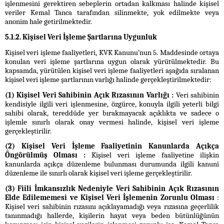
işlenmesini gerektiren sebeplerin ortadan kalkması halinde kişisel
veriler Kemal Tanca tarafından silinmekte, yok edilmekte veya
anonim hale getirilmektedir.
5.1.2. Kişisel Veri İşleme Şartlarına Uygunluk
Kişisel veri işleme faaliyetleri, KVK Kanunu’nun 5. Maddesinde ortaya
konulan veri işleme şartlarına uygun olarak yürütülmektedir. Bu
kapsamda, yürütülen kişisel veri işleme faaliyetleri aşağıda sıralanan
kişisel veri işleme şartlarının varlığı halinde gerçekleştirilmektedir:
(1) Kişisel Veri Sahibinin Açık Rızasının Varlığı :
Veri sahibinin
kendisiyle ilgili veri işlenmesine, özgürce, konuyla ilgili yeterli bilgi
sahibi olarak, tereddüde yer bırakmayacak açıklıkta ve sadece o
işlemle sınırlı olarak onay vermesi halinde, kişisel veri işleme
gerçekleştirilir.
(2) Kişisel Veri İşleme Faaliyetinin Kanunlarda Açıkça
Öngörülmüş Olması :
Kişisel veri işleme faaliyetine ilişkin
kanunlarda açıkça düzenleme bulunması durumunda ilgili kanuni
düzenleme ile sınırlı olarak kişisel veri işleme gerçekleştirilir.
(3) Fiili İmkansızlık Nedeniyle Veri Sahibinin Açık Rızasının
Elde Edilememesi ve Kişisel Veri İşlemenin Zorunlu Olması
:
Kişisel veri sahibinin rızasını açıklayamadığı veya rızasına geçerlilik
tanınmadığı hallerde, kişilerin hayat veya beden bütünlüğünün