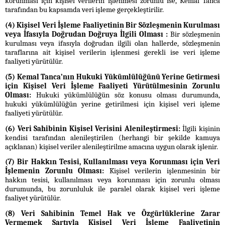
korunması için kişisel verilerin işlenmesi zorunlu ise, Kemal Tanca
tarafından bu kapsamda veri işleme gerçekleştirilir.
(4) Kişisel Veri İşleme Faaliyetinin Bir Sözleşmenin Kurulması
veya İfasıyla Doğrudan Doğruya İlgili Olması :
Bir sözleşmenin
kurulması veya ifasıyla doğrudan ilgili olan hallerde, sözleşmenin
taraflarına ait kişisel verilerin işlenmesi gerekli ise veri işleme
faaliyeti yürütülür.
(5) Kemal Tanca’nın Hukuki Yükümlülüğünü Yerine Getirmesi
için Kişisel Veri İşleme Faaliyeti Yürütülmesinin Zorunlu
Olması:
Hukuki yükümlülüğün söz konusu olması durumunda,
hukuki yükümlülüğün yerine getirilmesi için kişisel veri işleme
faaliyeti yürütülür.
(6) Veri Sahibinin Kişisel Verisini Alenileştirmesi:
İlgili kişinin
kendisi tarafından alenileştirilen (herhangi bir şekilde kamuya
açıklanan) kişisel veriler alenileştirilme amacına uygun olarak işlenir.
(7) Bir Hakkın Tesisi, Kullanılması veya Korunması için Veri
İşlemenin Zorunlu Olması:
Kişisel verilerin işlenmesinin bir
hakkın tesisi, kullanılması veya korunması için zorunlu olması
durumunda, bu zorunluluk ile paralel olarak kişisel veri işleme
faaliyet yürütülür.
(8) Veri Sahibinin Temel Hak ve Özgürlüklerine Zarar
Vermemek Şartıyla Kişisel Veri İşleme Faaliyetinin