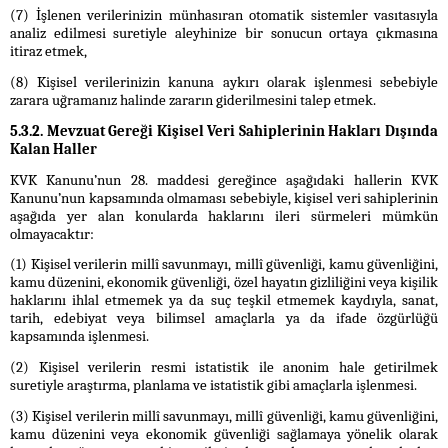
(7) İşlenen verilerinizin münhasıran otomatik sistemler vasıtasıyla
analiz edilmesi suretiyle aleyhinize bir sonucun ortaya çıkmasına
itiraz etmek,
(8) Kişisel verilerinizin kanuna aykırı olarak işlenmesi sebebiyle
zarara uğramanız halinde zararın giderilmesini talep etmek.
5.3.2. Mevzuat Gereği Kişisel Veri Sahiplerinin Hakları Dışında
Kalan Haller
KVK Kanunu’nun 28. maddesi gereğince aşağıdaki hallerin KVK
Kanunu’nun kapsamında olmaması sebebiyle, kişisel veri sahiplerinin
aşağıda yer alan konularda haklarını ileri sürmeleri mümkün
olmayacaktır:
(1) Kişisel verilerin millî savunmayı, millî güvenliği, kamu güvenliğini,
kamu düzenini, ekonomik güvenliği, özel hayatın gizliliğini veya kişilik
haklarını ihlal etmemek ya da suç teşkil etmemek kaydıyla, sanat,
tarih, edebiyat veya bilimsel amaçlarla ya da ifade özgürlüğü
kapsamında işlenmesi.
(2) Kişisel verilerin resmi istatistik ile anonim hale getirilmek
suretiyle araştırma, planlama ve istatistik gibi amaçlarla işlenmesi.
(3) Kişisel verilerin millî savunmayı, millî güvenliği, kamu güvenliğini,
kamu düzenini veya ekonomik güvenliği sağlamaya yönelik olarak