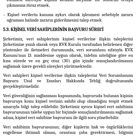
çıkmasına itiraz etmek,
– Kişisel verilerin kanuna aykırı olarak işlenmesi sebebiyle zarara
uğraması halinde zararın giderilmesini talep etmek.
5.3. KİŞİSEL VERİ SAHİPLERİNİN BAŞVURU SÜRECİ
Şirketimiz, veri sahiplerinin kişisel verilerine ilişkin taleplerini
Şirketimize yazılı olarak veya KVK Kurulu tarafından belirlenen diğer
yöntemler ile iletmeleri durumunda, veri sorumlusu sıfatıyla KVK
Kanunu’nun 13. maddesine uygun olarak, talebin niteliğine göre en
kısa sürede ve en geç otuz (30) gün içinde sonuçlandırılmasını
sağlamak üzere gerekli süreçleri yürütmektedir.
Veri sahipleri kişisel verilerine ilişkin taleplerini Veri Sorumlusuna
Başvuru Usul ve Esasları Hakkında Tebliğ doğrultusunda
gerçekleştirmelidir.
Veri güvenliğinin sağlanması kapsamında, başvuruda bulunan kişinin
başvuruya konu kişisel verinin sahibi olup olmadığını tespit etmek
amacıyla bilgi talep edilebilir. Şirketimiz ayrıca kişisel veri sahibinin
başvurusunun talebe uygun bir biçimde sonuçlandırılmasını sağlamak
adına, kişisel veri sahibine başvurusu ile ilgili soru yöneltebilir.
Veri sahibinin başvurusunun; diğer kişilerin hak ve özgürlüklerini
engelleme ihtimali olması, orantısız çaba gerektirmesi, bilginin