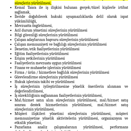
süreçlerin yürütülmesi,
Kemal Tanca ile iş ilişkisi bulunan gerçek/tüzel kişilerle irtibat
sağlamak,
İleride doğabilecek hukuki uyuşmazlıklarda delil olarak ispat
yükümlülüğü,
Mevzuatta öngörülmesi,
Acil durum yönetimi süreçlerinin yürütülmesi
Bilgi güvenliği süreçlerinin yürütülmesi
Çalışan adaylarının başvuru süreçlerinin yürütülmesi
Çalışan memnuniyeti ve bağlılığı süreçlerinin yürütülmesi
Denetim/etik faaliyetlerinin yürütülmesi
Eğitim faaliyetlerinin yürütülmesi
Erişim yetkilerinin yürütülmesi
Faaliyetlerin mevzuata uygun yürütülmesi
Finans ve muhasebe işlerinin yürütülmesi
Firma / ürün / hizmetlere bağlılık süreçlerinin yürütülmesi
Görevlendirme süreçlerinin yürütülmesi
Hukuk işlerinin takibi ve yürütülmesi
İş süreçlerinin iyileştirilmesine yönelik önerilerin alınması ve
değerlendirilmesi,
İş sürekliliğinin sağlanması faaliyetlerinin yürütülmesi,
Mal/hizmet satın alım süreçlerinin yürütülmesi, mal/hizmet satış
sonrası destek hizmetlerinin yürütülmesi, mal/hizmet satış
süreçlerinin yürütülmesi,
Müşteri ilişkileri yönetimi süreçlerinin yürütülmesi, müşteri
memnuniyetine yönelik aktivitelerin yürütülmesi, organiazsyon ve
etknlik yönetimi,
Pazarlama analiz çalışmalarının yürütülmesi, performans