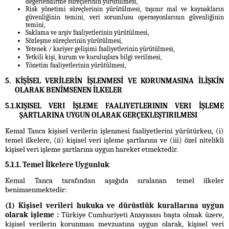
değerlendirme süreçlerinin yürütülmesi,
Risk yönetimi süreçlerinin yürütülmesi, taşınır mal ve kaynakların
güvenliğinin temini, veri sorumlusu operasyonlarının güvenliğinin
temini,
Saklama ve arşiv faaliyetlerinin yürütülmesi,
Sözleşme süreçlerinin yürütülmesi,
Yetenek / kariyer gelişimi faaliyetlerinin yürütülmesi,
Yetkili kişi, kurum ve kuruluşlara bilgi verilmesi,
Yönetim faaliyetlerinin yürütülmesi,
5. KİŞİSEL VERİLERİN İŞLENMESİ VE KORUNMASINA İLİŞKİN
OLARAK BENİMSENEN İLKELER
5.1.KIŞISEL VERI İŞLEME FAALIYETLERININ VERI İŞLEME
ŞARTLARINA UYGUN OLARAK GERÇEKLEŞTIRILMESI
Kemal Tanca kişisel verilerin işlenmesi faaliyetlerini yürütürken, (i)
temel ilkelere, (ii) kişisel veri işleme şartlarına ve (iii) özel nitelikli
kişisel veri işleme şartlarına uygun hareket etmektedir.
5.1.1. Temel İlkelere Uygunluk
Kemal Tanca tarafından aşağıda sıralanan temel ilkeler
benimsenmektedir:
(1) Kişisel verileri hukuka ve dürüstlük kurallarına uygun
olarak işleme :
Türkiye Cumhuriyeti Anayasası başta olmak üzere,
kişisel verilerin korunması mevzuatına uygun olarak, kişisel veri