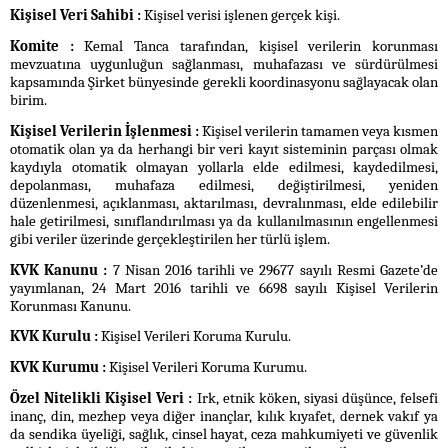
Kişisel Veri Sahibi :
Kişisel verisi işlenen gerçek kişi.
Komite :
Kemal Tanca tarafından, kişisel verilerin korunması
mevzuatına uygunluğun sağlanması, muhafazası ve sürdürülmesi
kapsamında Şirket bünyesinde gerekli koordinasyonu sağlayacak olan
birim.
Kişisel Verilerin İşlenmesi :
Kişisel verilerin tamamen veya kısmen
otomatik olan ya da herhangi bir veri kayıt sisteminin parçası olmak
kaydıyla otomatik olmayan yollarla elde edilmesi, kaydedilmesi,
depolanması, muhafaza edilmesi, değiştirilmesi, yeniden
düzenlenmesi, açıklanması, aktarılması, devralınması, elde edilebilir
hale getirilmesi, sınıflandırılması ya da kullanılmasının engellenmesi
gibi veriler üzerinde gerçekleştirilen her türlü işlem.
KVK Kanunu :
7 Nisan 2016 tarihli ve 29677 sayılı Resmi Gazete’de
yayımlanan, 24 Mart 2016 tarihli ve 6698 sayılı Kişisel Verilerin
Korunması Kanunu.
KVK Kurulu :
Kişisel Verileri Koruma Kurulu.
KVK Kurumu :
Kişisel Verileri Koruma Kurumu.
Özel Nitelikli Kişisel Veri :
Irk, etnik köken, siyasi düşünce, felsefi
inanç, din, mezhep veya diğer inançlar, kılık kıyafet, dernek vakıf ya
da sendika üyeliği, sağlık, cinsel hayat, ceza mahkumiyeti ve güvenlik