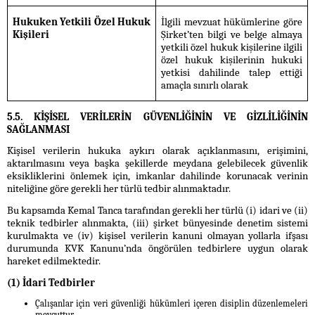
Hukuken Yetkili Özel Hukuk
İlgili mevzuat hükümlerine göre
Kişileri
Şirket’ten bilgi ve belge almaya
yetkili özel hukuk kişilerine ilgili
özel hukuk kişilerinin hukuki
yetkisi dahilinde talep ettiği
amaçla sınırlı olarak
5.5. KİŞİSEL VERİLERİN GÜVENLİĞİNİN VE GİZLİLİĞİNİN
SAĞLANMASI
Kişisel verilerin hukuka aykırı olarak açıklanmasını, erişimini,
aktarılmasını veya başka şekillerde meydana gelebilecek güvenlik
eksikliklerini önlemek için, imkanlar dahilinde korunacak verinin
niteliğine göre gerekli her türlü tedbir alınmaktadır.
Bu kapsamda Kemal Tanca tarafından gerekli her türlü (i) idari ve (ii)
teknik tedbirler alınmakta, (iii) şirket bünyesinde denetim sistemi
kurulmakta ve (iv) kişisel verilerin kanuni olmayan yollarla ifşası
durumunda KVK Kanunu’nda öngörülen tedbirlere uygun olarak
hareket edilmektedir.
(1) İdari Tedbirler
Çalışanlar için veri güvenliği hükümleri içeren disiplin düzenlemeleri
mevcuttur.