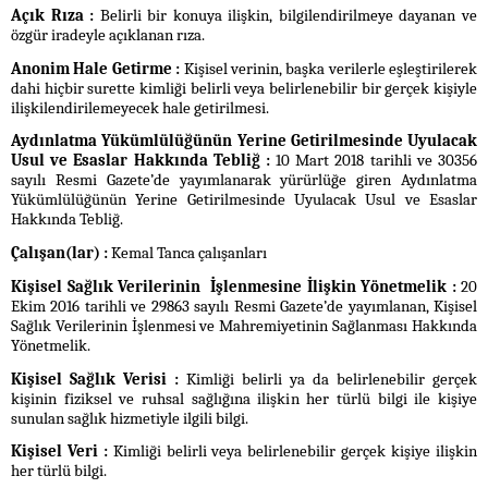
Açık Rıza :
Belirli bir konuya ilişkin, bilgilendirilmeye dayanan ve
özgür iradeyle açıklanan rıza.
Anonim Hale Getirme :
Kişisel verinin, başka verilerle eşleştirilerek
dahi hiçbir surette kimliği belirli veya belirlenebilir bir gerçek kişiyle
ilişkilendirilemeyecek hale getirilmesi.
Aydınlatma Yükümlülüğünün Yerine Getirilmesinde Uyulacak
Usul ve Esaslar Hakkında Tebliğ :
10 Mart 2018 tarihli ve 30356
sayılı Resmi Gazete’de yayımlanarak yürürlüğe giren Aydınlatma
Yükümlülüğünün Yerine Getirilmesinde Uyulacak Usul ve Esaslar
Hakkında Tebliğ.
Çalışan(lar) :
Kemal Tanca çalışanları
Kişisel Sağlık Verilerinin İşlenmesine İlişkin Yönetmelik :
20
Ekim 2016 tarihli ve 29863 sayılı Resmi Gazete’de yayımlanan, Kişisel
Sağlık Verilerinin İşlenmesi ve Mahremiyetinin Sağlanması Hakkında
Yönetmelik.
Kişisel Sağlık Verisi :
Kimliği belirli ya da belirlenebilir gerçek
kişinin fiziksel ve ruhsal sağlığına ilişkin her türlü bilgi ile kişiye
sunulan sağlık hizmetiyle ilgili bilgi.
Kişisel Veri :
Kimliği belirli veya belirlenebilir gerçek kişiye ilişkin
her türlü bilgi.