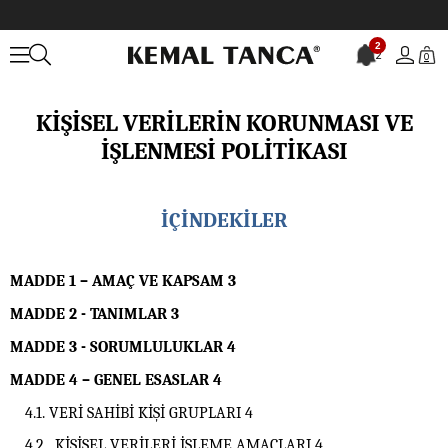
2
TANCA MAĞAZACILIK ANONİM ŞİRKETİ
2
0
KİŞİSEL VERİLERİN KORUNMASI VE
İŞLENMESİ POLİTİKASI
İÇİNDEKİLER
MADDE 1 – AMAÇ VE KAPSAM
3
MADDE 2 - TANIMLAR
3
MADDE 3 - SORUMLULUKLAR
4
MADDE 4 – GENEL ESASLAR
4
4.1. VERİ SAHİBİ KİŞİ GRUPLARI
4
4.2. KİŞİSEL VERİLERİ İŞLEME AMAÇLARI
4