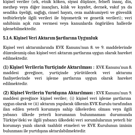
kişisel veriler (ırk, etnik köken, siyasi düşünce, felsefi inanç, din,
mezhep veya diğer inançları, kılık ve kıyafet, dernek, vakıf ya da
sendika üyeliği, sağlığı, cinsel hayatı, ceza mahkumiyeti ve güvenlik
tedbirleriyle ilgili verileri ile biyometrik ve genetik verileri); veri
sahibinin açık rıza vermesi veya kanunlarda öngörülen hallerde
işlenebilmektedir.
5.1.4. Kişisel Veri Aktarım Şartlarına Uygunluk
Kişisel veri aktarımlarında KVK Kanunu’nun 8. ve 9. maddelerinde
düzenlenmiş olan kişisel veri aktarım şartlarına uygun olarak hareket
edilmektedir.
(1) Kişisel Verilerin Yurtiçinde Aktarılması :
KVK Kanunu’nun 8.
maddesi gereğince, yurtiçinde yürütülecek veri aktarımı
faaliyetlerinde veri işleme şartlarına uygun olarak hareket
edilmektedir.
(2) Kişisel Verilerin Yurtdışına Aktarılması :
KVK Kanunu’nun 9.
maddesi gereğince kişisel veriler; (i) kişisel veri işleme şartlarına
uygun olarak ve (ii) aktarım yapılacak ülkenin KVK Kurulu tarafından
ilan edilen yeterli korumaya sahip ülkelerden olması veya ilgili
yabancı ülkede yeterli korumanın bulunmaması durumunda
Türkiye’deki ve ilgili yabancı ülkedeki veri sorumlularının yeterli bir
korumayı yazılı olarak taahhüt etmeleri ve KVK Kurulunun izninin
bulunması ile yurtdışına aktarılabilmektedir.