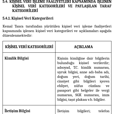
5.4. KİŞİSEL VERİ İŞLEME FAALİYETLERİ KAPSAMINDA İŞLENEN
KİŞİSEL VERİ KATEGORİLERİ VE PAYLAŞILAN TARAF
KATEGORİLERİ
5.4.1. Kişisel Veri Kategorileri
Kemal Tanca tarafından yürütülen kişisel veri işleme faaliyetleri
kapsamında işlenen kişisel veri kategorileri ve açıklamaları aşağıda
düzenlenmektedir:
KİŞİSEL VERİ KATEGORİLERİ
AÇIKLAMA
Kimlik Bilgisi
Kişinin kimliğine dair bilgilerin
bulunduğu kişisel verilerdir;
adsoyad, T.C. kimlik numarası,
uyruk bilgisi, anne adı-baba adı,
doğum yeri, doğum tarihi,
cinsiyet gibi bilgileri içeren
ehliyet, nüfus cüzdanı ve
pasaport gibi belgeler ile vergi
numarası, SGK numarası, imza
bilgisi, taşıt plakası v.b. bilgiler.
İletişim Bilgisi
İletişim bilgileri; telefon