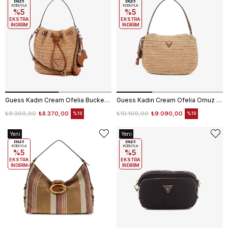
Ürün
EKLE5
Ürün
EKLE5
KODUYLA
KODUYLA
%5
%5
EKSTRA
EKSTRA
İNDİRİM
İNDİRİM
Guess Kadın Cream Ofelia Bucket Bag HWWG9923030
Guess Kadın Cream Ofelia Omuz Çantası HWWG9923010
₺9.300,00
₺8.370,00
₺10.100,00
₺9.090,00
%10
%10
Yeni
Yeni
Ürün
EKLE5
Ürün
EKLE5
KODUYLA
KODUYLA
%5
%5
EKSTRA
EKSTRA
İNDİRİM
İNDİRİM