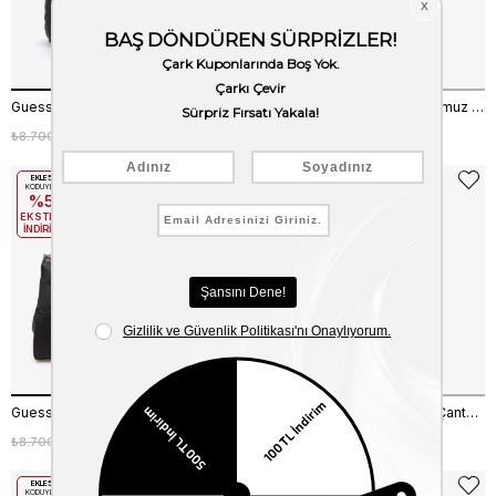
Guess Brera Kadın Siyah El Çantası HWQG8424060
Guess Access Kadın Siyah Omuz Çantası HWSE7534780
₺8.700,00
₺7.830,00
₺7.100,00
₺6.390,00
%10
%10
EKLE5
EKLE5
KODUYLA
KODUYLA
%5
%5
EKSTRA
EKSTRA
İNDİRİM
İNDİRİM
Guess Latone Kadın El Çantası HWBG9206050
Guess Marion Kadın Çapraz Çanta HWWG8072190
₺8.700,00
₺7.830,00
₺8.700,00
₺7.830,00
%10
%10
EKLE5
EKLE5
KODUYLA
KODUYLA