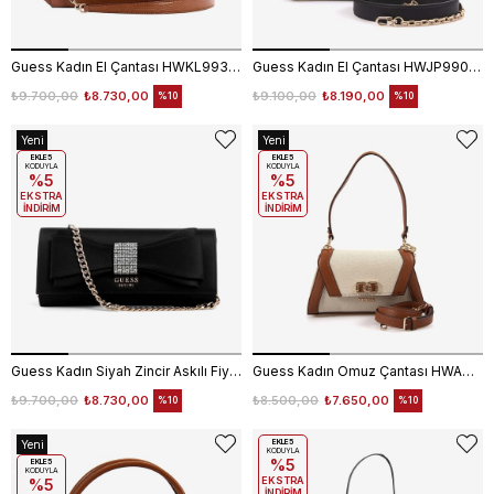
Guess Kadın El Çantası HWKL9933060
Guess Kadın El Çantası HWJP9902200
₺9.700,00
₺8.730,00
₺9.100,00
₺8.190,00
%10
%10
Yeni
Yeni
Ürün
EKLE5
Ürün
EKLE5
KODUYLA
KODUYLA
%5
%5
EKSTRA
EKSTRA
İNDİRİM
İNDİRİM
Guess Kadın Siyah Zincir Askılı Fiyonk Detaylı Çapraz Çanta HWSS9650710
Guess Kadın Omuz Çantası HWAG9719190
₺9.700,00
₺8.730,00
₺8.500,00
₺7.650,00
%10
%10
Yeni
EKLE5
KODUYLA
%5
Ürün
EKLE5
KODUYLA
EKSTRA
%5
İNDİRİM