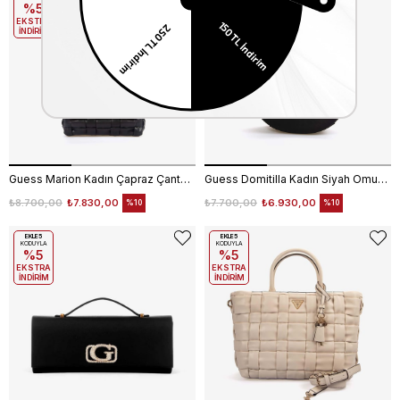
%5
%5
EKSTRA
EKSTRA
İNDİRİM
İNDİRİM
Guess Marion Kadın Çapraz Çanta HWWG8072190
Guess Domitilla Kadın Siyah Omuz Çantası HWSE7534720
₺8.700,00
₺7.830,00
₺7.700,00
₺6.930,00
%10
%10
EKLE5
EKLE5
KODUYLA
KODUYLA
%5
%5
EKSTRA
EKSTRA
İNDİRİM
İNDİRİM