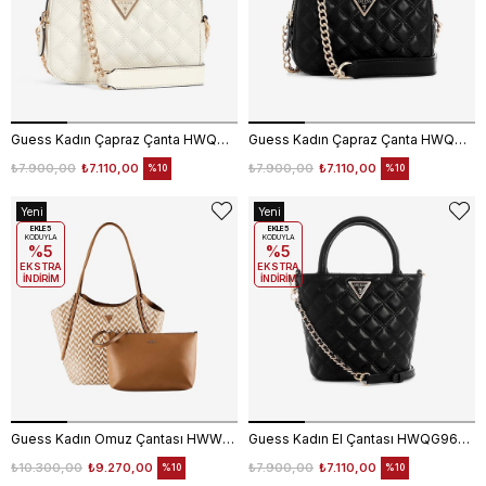
Guess Kadın Çapraz Çanta HWQG9673140
Guess Kadın Çapraz Çanta HWQG9673140
₺7.900,00
₺7.110,00
₺7.900,00
₺7.110,00
%10
%10
Yeni
Yeni
Ürün
EKLE5
Ürün
EKLE5
KODUYLA
KODUYLA
%5
%5
EKSTRA
EKSTRA
İNDİRİM
İNDİRİM
Guess Kadın Omuz Çantası HWWG7691230
Guess Kadın El Çantası HWQG9673760
₺10.300,00
₺9.270,00
₺7.900,00
₺7.110,00
%10
%10