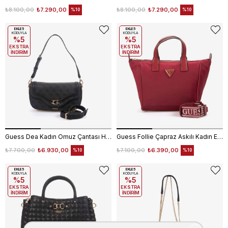
₺8.100,00
₺7.290,00
₺8.100,00
₺7.290,00
%10
%10
EKLE5
EKLE5
KODUYLA
KODUYLA
%5
%5
EKSTRA
EKSTRA
İNDİRİM
İNDİRİM
Guess Dea Kadın Omuz Çantası HWSG7993200
Guess Follie Çapraz Askılı Kadın El Çantası TWNN9676019
₺7.700,00
₺6.930,00
₺7.100,00
₺6.390,00
%10
%10
EKLE5
EKLE5
KODUYLA
KODUYLA
%5
%5
EKSTRA
EKSTRA
İNDİRİM
İNDİRİM