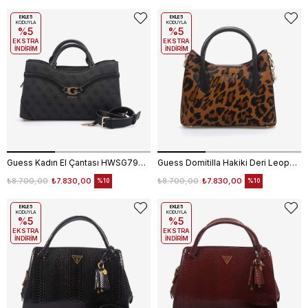
EKLE5
EKLE5
KODUYLA
KODUYLA
%5
%5
EKSTRA
EKSTRA
İNDİRİM
İNDİRİM
Guess Kadın El Çantası HWSG7993060
Guess Domitilla Hakiki Deri Leopar Desenli Kadın El Çantası
₺8.700,00
₺7.830,00
₺8.700,00
₺7.830,00
%10
%10
EKLE5
EKLE5
KODUYLA
KODUYLA
%5
%5
EKSTRA
EKSTRA
İNDİRİM
İNDİRİM