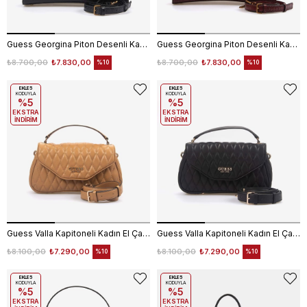
Guess Georgina Piton Desenli Kadın El Çantası HWKB9499060
Guess Georgina Piton Desenli Kadın El Çantası HWKB9499060
₺8.700,00
₺7.830,00
₺8.700,00
₺7.830,00
%10
%10
EKLE5
EKLE5
KODUYLA
KODUYLA
%5
%5
EKSTRA
EKSTRA
İNDİRİM
İNDİRİM
Guess Valla Kapitoneli Kadın El Çantası HWQG8122200
Guess Valla Kapitoneli Kadın El Çantası HWQG8122200
₺8.100,00
₺7.290,00
₺8.100,00
₺7.290,00
%10
%10
EKLE5
EKLE5
KODUYLA
KODUYLA
%5
%5
EKSTRA
EKSTRA