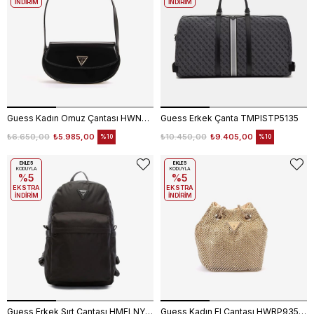
İNDİRİM
İNDİRİM
Guess Kadın Omuz Çantası HWNG9496780
Guess Erkek Çanta TMPISTP5135
₺6.650,00
₺5.985,00
₺10.450,00
₺9.405,00
%10
%10
EKLE5
EKLE5
KODUYLA
KODUYLA
%5
%5
EKSTRA
EKSTRA
İNDİRİM
İNDİRİM
Guess Erkek Sırt Çantası HMELNYP4105
Guess Kadın El Çantası HWRP9350750