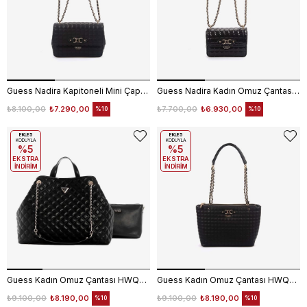
Guess Nadira Kapitoneli Mini Çapraz Çanta HWQG8424210
Guess Nadira Kadın Omuz Çantası HWQT8424780
₺8.100,00
₺7.290,00
₺7.700,00
₺6.930,00
%10
%10
EKLE5
EKLE5
KODUYLA
KODUYLA
%5
%5
EKSTRA
EKSTRA
İNDİRİM
İNDİRİM
Guess Kadın Omuz Çantası HWQG9673290
Guess Kadın Omuz Çantası HWQG8424220
₺9.100,00
₺8.190,00
₺9.100,00
₺8.190,00
%10
%10