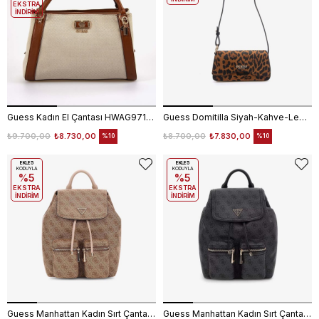
EKSTRA
İNDİRİM
Guess Kadın El Çantası HWAG9719070
Guess Domitilla Siyah-Kahve-Leopar Desenli Kadın Omuz Çantası
₺9.700,00
₺8.730,00
₺8.700,00
₺7.830,00
%10
%10
EKLE5
EKLE5
KODUYLA
KODUYLA
%5
%5
EKSTRA
EKSTRA
İNDİRİM
İNDİRİM
Guess Manhattan Kadın Sırt Çantası HWSG7118310
Guess Manhattan Kadın Sırt Çantası HWSG7118310