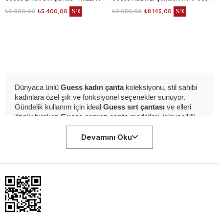
₺6.000,00
₺5.400,00
₺9.050,00
₺8.145,00
%10
%10
Dünyaca ünlü
Guess kadın çanta
koleksiyonu, stil sahibi
kadınlara özel şık ve fonksiyonel seçenekler sunuyor.
Gündelik kullanım için ideal
Guess sırt çantası
ve elleri
özgür bırakan
Guess çapraz çanta
modelleri, işlevselliği
ön planda tutarken;
Guess plaj çantası
yaz stilinize ferahlık
katıyor. Her kombine uyum sağlayan
Guess siyah çanta
Devamını Oku
ve
Guess beyaz çanta
tasarımları, sade şıklığın temsilcisi.
Desenli seçenekler arayanlar için
Guess çizgili çanta
modelleri de öne çıkıyor. Sezonun trendlerine uygun
Guess
omuz çantası
alternatifleri ve avantajlı
Guess outlet çanta
fırsatları ile tarzınızı tamamlayın. Güncel
Guess çanta
modelleri fiyatları
ve
Guess indirim
kampanyalarıyla
kaliteyi uygun fiyata keşfedin.