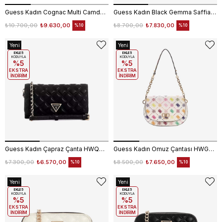
Guess Kadın Cognac Multi Camden Büyük Omuz Çantası HWAB9308180
Guess Kadın Black Gemma Saffiano Mini Omuz Çantası HWEYG839572
₺10.700,00
₺9.630,00
₺8.700,00
₺7.830,00
%10
%10
Yeni
Yeni
Ürün
EKLE5
Ürün
EKLE5
KODUYLA
KODUYLA
%5
%5
EKSTRA
EKSTRA
İNDİRİM
İNDİRİM
Guess Kadın Çapraz Çanta HWQG9673750
Guess Kadın Omuz Çantası HWGM9928200
₺7.300,00
₺6.570,00
₺8.500,00
₺7.650,00
%10
%10
Yeni
Yeni
Ürün
EKLE5
Ürün
EKLE5
KODUYLA
KODUYLA
%5
%5
EKSTRA
EKSTRA
İNDİRİM
İNDİRİM