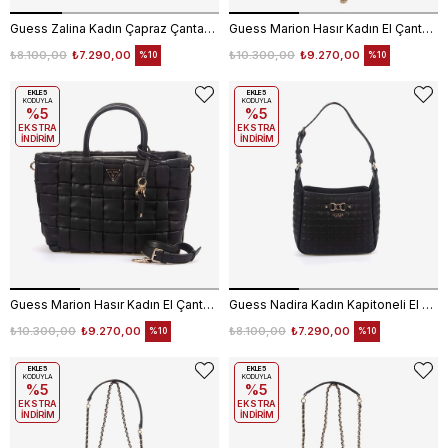
Guess Zalina Kadın Çapraz Çantası HWSE9350720
Guess Marion Hasır Kadın El Çantası HWWG8072060
₺8.100,00
₺7.290,00
₺10.300,00
₺9.270,00
%10
%10
EKLE5
EKLE5
KODUYLA
KODUYLA
%5
%5
EKSTRA
EKSTRA
İNDİRİM
İNDİRİM
Guess Marion Hasır Kadın El Çantası HWWG8072060
Guess Nadira Kadın Kapitoneli El Çantası HWQG8424010
₺10.300,00
₺9.270,00
₺8.100,00
₺7.290,00
%10
%10
EKLE5
EKLE5
KODUYLA
KODUYLA
%5
%5
EKSTRA
EKSTRA
İNDİRİM
İNDİRİM