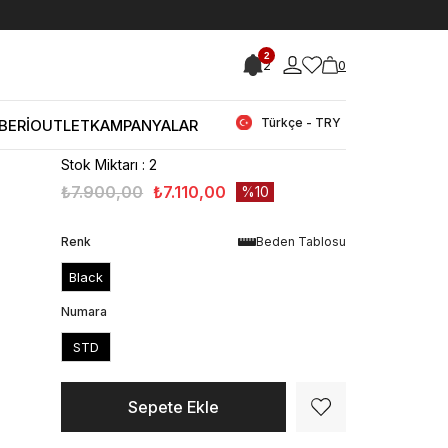
< < Önceki Sayfaya Dön
2
2
0
Stok Kodu
(260GSK689-
HWQG9673760_16777948)
Guess Kadın El Çantası
Türkçe - TRY
BERİ
OUTLET
KAMPANYALAR
HWQG9673760
Stok Miktarı
:
2
₺7.900,00
₺7.110,00
10
Renk
Beden Tablosu
Black
Numara
STD