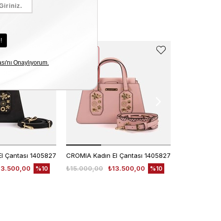
EKLE5
EKLE5
KODUYLA
KODUYLA
%5
%5
EKSTRA
EKSTRA
İNDİRİM
İNDİRİM
l Çantası 1405827
CROMIA Kadın El Çantası 1405827
13.500,00
₺15.000,00
₺13.500,00
₺6.200,00
%10
%10