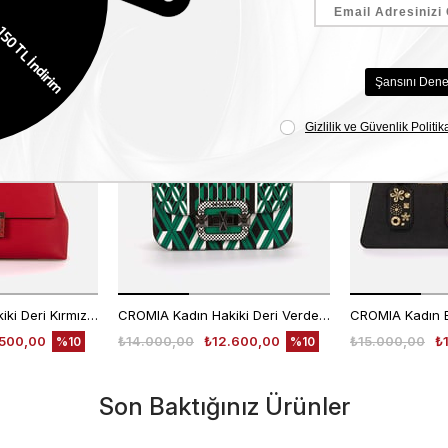
Benzer Ürünler
EKLE5
EKLE5
KODUYLA
KODUYLA
%5
%5
EKSTRA
EKSTRA
İNDİRİM
İNDİRİM
CROMIA Kadın Hakiki Deri Kırmızı El Çantası
CROMIA Kadın Hakiki Deri Verde El Çantası
CROMIA Kadın E
.500,00
₺14.000,00
₺12.600,00
₺15.000,00
₺
%10
%10
Son Baktığınız Ürünler