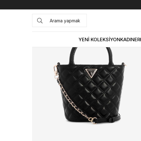
Anasayfa
ÇANTA&AKSESUAR
KADIN
El Çantası
Gue
YENİ KOLEKSİYON
KADIN
ER