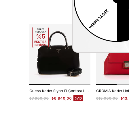
EKLE5
EKLE5
KODUYLA
KODUYLA
%5
%5
EKSTRA
EKSTRA
İNDİRİM
İNDİRİM
Guess Kadın Siyah El Çantası HWNG9496060
₺7.600,00
₺6.840,00
₺15.000,00
₺13
%10