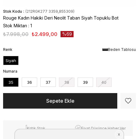
Stok Kodu
(212RGK277 3359_855309)
Rouge Kadın Hakiki Deri Neolit Taban Siyah Topuklu Bot
Stok Miktarı
:
1
₺7.998,00
₺2.499,00
69
Renk
Beden Tablosu
Siyah
Numara
35
36
37
38
39
40
Kritik Stok
Fiyat Düşünce Haber Ver