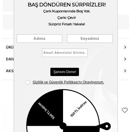
Kargo Bedava
WhatsApp’tan Bilgi Al
ÜRÜN ÖZELLIKLERI
DANIŞMA HATTI
AKSESUAR ONARIMI
Benzer Ürünler
EKLE5
KODUYLA
%5
EKSTRA
İNDİRİM