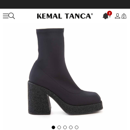
Anasayfa
KADIN
BOT&ÇİZME
Topuklu Bot
2
2
0