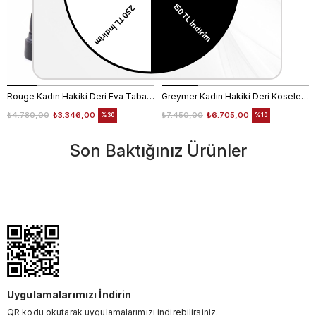
Rouge Kadın Hakiki Deri Eva Taban Siyah - Beyaz Topuklu Bot
Greymer Kadın Hakiki Deri Kösele Taban Siyah Topuklu Bot
₺4.780,00
₺3.346,00
₺7.450,00
₺6.705,00
%30
%10
Son Baktığınız Ürünler
Uygulamalarımızı İndirin
QR kodu okutarak uygulamalarımızı indirebilirsiniz.