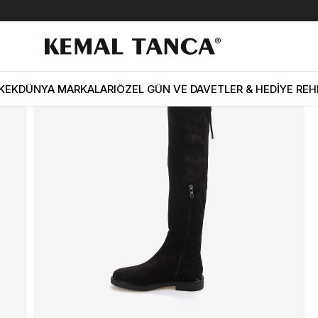
ini Strech Diz Üstü Kadın Çizme 5720-72
KEK
DÜNYA MARKALARI
ÖZEL GÜN VE DAVETLER & HEDİYE REH