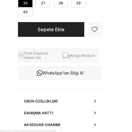
36
37
38
39
40
Fiyat Düşünce
Kargo Bedava
Haber Ver
WhatsApp’tan Bilgi Al
ÜRÜN ÖZELLIKLERI
DANIŞMA HATTI
AKSESUAR ONARIMI