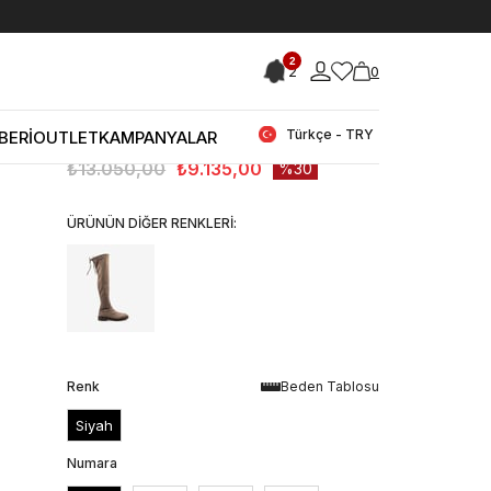
< < Önceki Sayfaya Dön
2
2
0
Stok Kodu
(252MCK688-5720-72_001)
Mocassini Strech Diz Üstü Kadın
Çizme 5720-72
Türkçe - TRY
BERİ
OUTLET
KAMPANYALAR
₺13.050,00
₺9.135,00
30
ÜRÜNÜN DİĞER RENKLERİ:
Renk
Beden Tablosu
Siyah
Numara