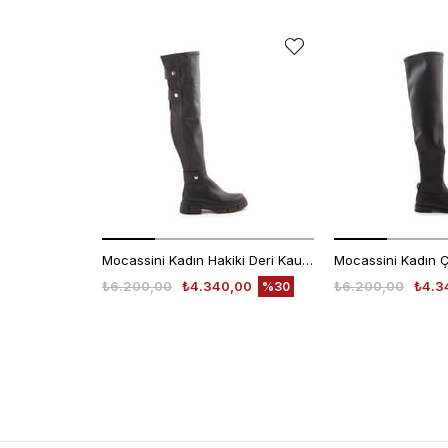
Mocassini Kadın Hakiki Deri Kauçuk Taban Siyah Günlük Çizme
Mocassini Kadın 
₺6.200,00
₺4.340,00
₺6.200,00
₺4.3
%30