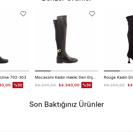
Çizme 702-303
Mocassini Kadın Hakiki Deri Enjeksiyon Microlight Taban Siyah Günlük Çizme
40,00
₺6.200,00
₺4.340,00
₺6.200,00
₺4
%30
%30
Son Baktığınız Ürünler