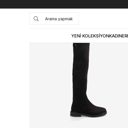
Anasayfa
KADIN
BOT&ÇİZME
Günlük Çizme
Mocass
YENİ KOLEKSİYON
KADIN
ER