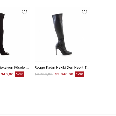
Rouge Kadın Enjeksiyon Kösele Siyah Streç Deri 9,5cm Topuklu Çizme 924-18
Rouge Kadın Hakiki Deri Neolit Taban Siyah Günlük Çizme
.340,00
₺4.780,00
₺3.346,00
₺10.450,00
%30
%30