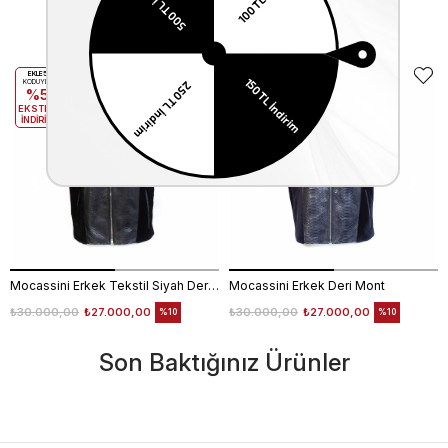
Benzer Ürünler
EKLE5
EKLE5
KODUYLA
KODUYLA
%5
%5
EKSTRA
EKSTRA
İNDİRİM
İNDİRİM
Mocassini Erkek Tekstil Siyah Deri Mont
Mocassini Erkek Deri Mont
₺30.000,00
₺27.000,00
₺30.000,00
₺27.000,00
%10
%10
Son Baktığınız Ürünler