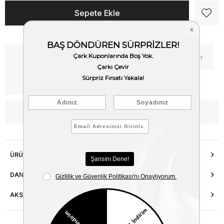
Kritik Stok
Fiyat Düşünce Haber Ver
Kargo Bedava
WhatsApp’tan Bilgi Al
ÜRÜN ÖZELLIKLERI
DANIŞMA HATTI
AKSESUAR ONARIMI