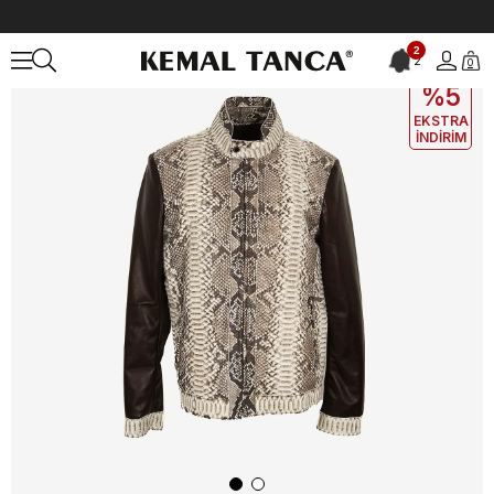
Anasayfa
DERİ GİYİM
ERKEK
Deri Mont
Mocassini Kürklü Erkek
2
2
0
EKLE5
KODUYLA
%5
EKSTRA
İNDİRİM