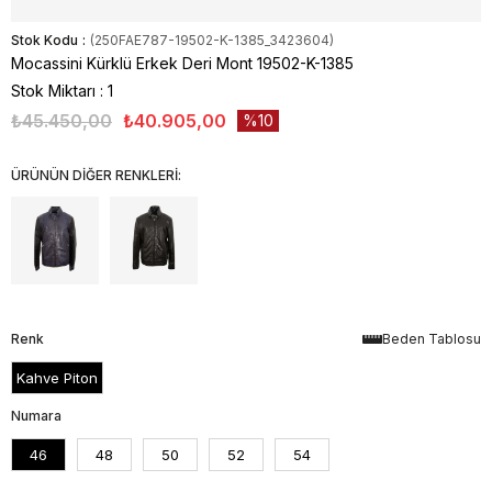
Stok Kodu
(250FAE787-19502-K-1385_3423604)
Mocassini Kürklü Erkek Deri Mont 19502-K-1385
Stok Miktarı
:
1
₺45.450,00
₺40.905,00
10
ÜRÜNÜN DİĞER RENKLERİ:
Renk
Beden Tablosu
Kahve Piton
Numara
46
48
50
52
54