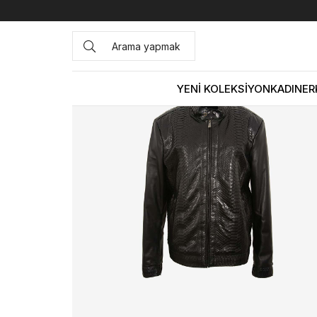
Anasayfa
DERİ GİYİM
ERKEK
Deri Mont
Mocassini Kü
YENİ KOLEKSİYON
KADIN
ER