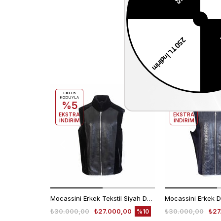
EKLE5
EKLE5
KODUYLA
KODUYLA
%5
%5
EKSTRA
EKSTRA
İNDİRİM
İNDİRİM
Mocassini Erkek Tekstil Siyah Deri Mont
Mocassini Erkek D
₺30.000,00
₺27.000,00
₺30.000,00
₺27
%10