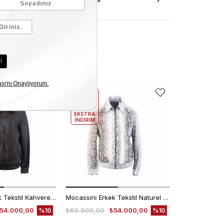
EKLE5
EKLE5
KODUYLA
KODUYLA
%5
%5
EKSTRA
EKSTRA
İNDİRİM
İNDİRİM
Mocassini Erkek Tekstil Kahverengi Deri Mont
Mocassini Erkek Tekstil Naturel Deri Mont
54.000,00
₺60.000,00
₺54.000,00
₺30.000,00
%10
%10