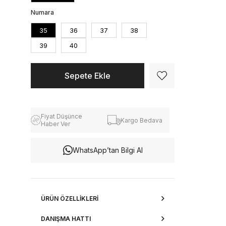
Numara
35
36
37
38
39
40
Fiyat Düşünce
Kargo Bedava
Haber Ver
WhatsApp’tan Bilgi Al
ÜRÜN ÖZELLIKLERI
DANIŞMA HATTI