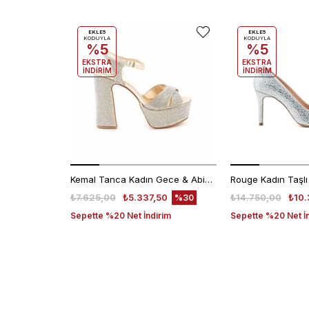
EKLE5
EKLE5
KODUYLA
KODUYLA
%5
%5
EKSTRA
EKSTRA
İNDİRİM
İNDİRİM
Kemal Tanca Kadın Gece & Abiye Ayakkabı 4360
₺7.625,00
₺5.337,50
₺14.750,00
₺10.
%30
Sepette %20 Net İndirim
Sepette %20 Net İ