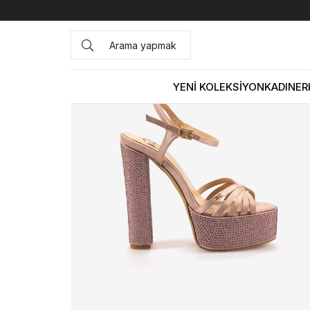
Anasayfa
KADIN
AYAKKABI
Gece&Abiye
Mocassini 
YENİ KOLEKSİYON
KADIN
ER