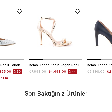
Rouge Kadın Taşlı Neolit Taban Beyaz Süet Gece & Abiye Ayakkabı
Kemal Tanca Kadın Vegan Neolit Taban Rose Gece & Abiye Sandalet
325,00
₺7.998,00
₺4.499,00
₺5.998,00
₺2
%30
%44
ndirim
Son Baktığınız Ürünler