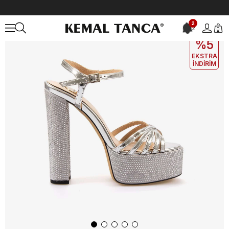
Anasayfa
KADIN
AYAKKABI
Gece&Abiye
2
2
0
EKLE5
KODUYLA
%5
EKSTRA
İNDİRİM