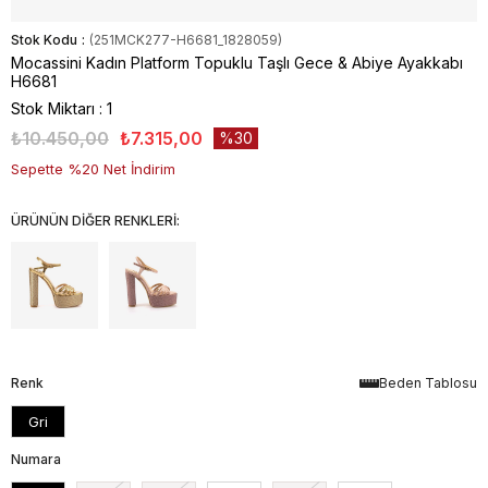
Stok Kodu
(251MCK277-H6681_1828059)
Mocassini Kadın Platform Topuklu Taşlı Gece & Abiye Ayakkabı
H6681
Stok Miktarı
:
1
₺10.450,00
₺7.315,00
30
Sepette %20 Net İndirim
ÜRÜNÜN DİĞER RENKLERİ:
Renk
Beden Tablosu
Gri
Numara