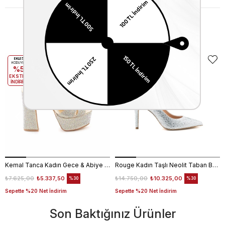
Benzer Ürünler
EKLE5
EKLE5
KODUYLA
KODUYLA
%5
%5
EKSTRA
EKSTRA
İNDİRİM
İNDİRİM
Kemal Tanca Kadın Gece & Abiye Ayakkabı 4360
Rouge Kadın Taşlı Neolit Taban Beyaz Süet Gece & Abiye Ayakkabı
₺7.625,00
₺5.337,50
₺14.750,00
₺10.325,00
%30
%30
Sepette %20 Net İndirim
Sepette %20 Net İndirim
Son Baktığınız Ürünler