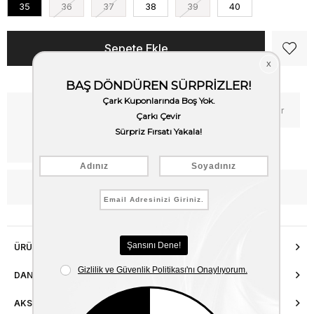
35
36
37
38
39
40
Kritik Stok
Fiyat Düşünce Haber Ver
Kargo Bedava
WhatsApp’tan Bilgi Al
ÜRÜN ÖZELLIKLERI
DANIŞMA HATTI
AKSESUAR ONARIMI