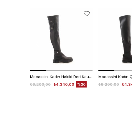
Mocassini Kadın Hakiki Deri Kauçuk Taban Siyah Günlük Çizme
Mocassini Kadın 
₺6.200,00
₺4.340,00
₺6.200,00
₺4.3
%30