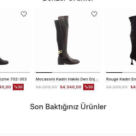
Çizme 702-303
Mocassini Kadın Hakiki Deri Enjeksiyon Microlight Taban Siyah Günlük Çizme
40,00
₺6.200,00
₺4.340,00
₺6.200,00
₺4
%30
%30
Son Baktığınız Ürünler