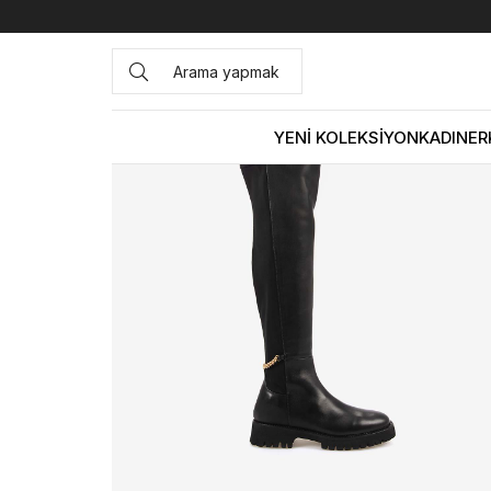
Anasayfa
KADIN
BOT&ÇİZME
Günlük Çizme
Mocassi
YENİ KOLEKSİYON
KADIN
ER