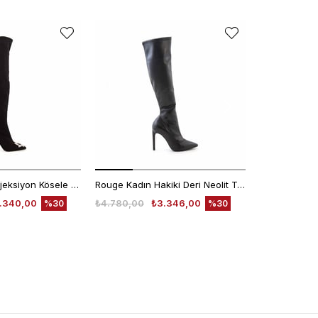
Rouge Kadın Enjeksiyon Kösele Siyah Streç Deri 9,5cm Topuklu Çizme 924-18
Rouge Kadın Hakiki Deri Neolit Taban Siyah Günlük Çizme
.340,00
₺4.780,00
₺3.346,00
₺10.450,00
%30
%30