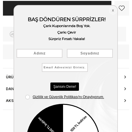
Fiyat Düşünce Haber Ver
Kargo Bedava
WhatsApp’tan Bilgi Al
ÜRÜN ÖZELLIKLERI
DANIŞMA HATTI
AKSESUAR ONARIMI
Benzer Ürünler