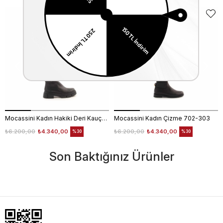
Mocassini Kadın Hakiki Deri Kauçuk Taban Siyah Günlük Çizme
Mocassini Kadın Çizme 702-303
₺6.200,00
₺4.340,00
₺6.200,00
₺4.340,00
%30
%30
Son Baktığınız Ürünler