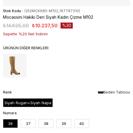
Stok Kodu
(252MCK680-M102_167787310)
Mocassini Hakiki Deri Siyah Kadın Çizme M102
₺14.625,00
₺10.237,50
30
Sepette %20 Net İndirim
ÜRÜNÜN DİĞER RENKLERİ:
Renk
Beden Tablosu
Siyah Rugan+Siyah Napa
Numara
36
37
38
39
40