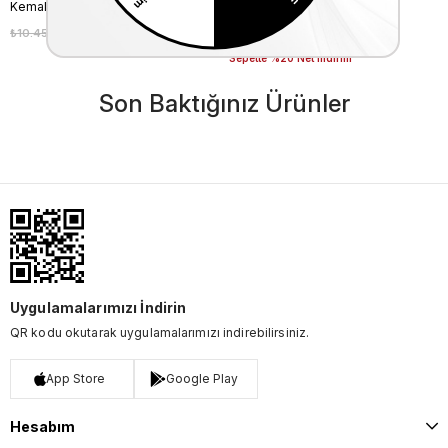
Kemal Tanca Gold Erkek Hakiki Deri Tpu Taban Siyah Bot
Mocassini Erkek Bot 7318
₺10.450,00
₺7.315,00
₺14.750,00
₺10.325,00
%30
%30
Sepette %20 Net İndirim
Son Baktığınız Ürünler
Uygulamalarımızı İndirin
QR kodu okutarak uygulamalarımızı indirebilirsiniz.
App Store
Google Play
Hesabım