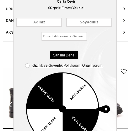
ÜRÜN ÖZELLIKLERI
DANIŞMA HATTI
AKSESUAR ONARIMI
Benzer Ürünler
EKLE5
KODUYLA
%5
EKSTRA
İNDİRİM