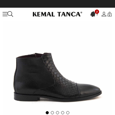
Anasayfa
ERKEK
BOT&ÇİZME
Bot
Mocassini Gold Erkek Hakiki 
2
2
0