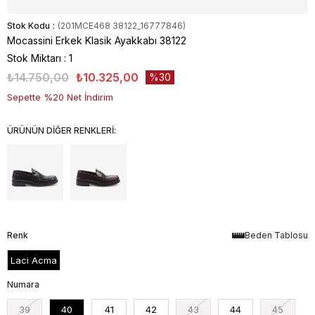
Stok Kodu
(201MCE468 38122_16777846)
Mocassini Erkek Klasik Ayakkabı 38122
Stok Miktarı
:
1
₺14.750,00
₺10.325,00
30
Sepette %20 Net İndirim
ÜRÜNÜN DİĞER RENKLERİ:
Renk
Beden Tablosu
Laci Acma
Numara
39
40
41
42
43
44
45