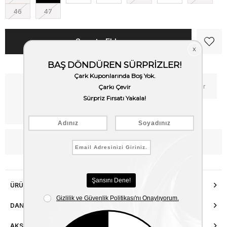
46
47
Kritik Stok
Fiyat Düşünce Haber Ver
Kargo Bedava
WhatsApp’tan Bilgi Al
ÜRÜN ÖZELLIKLERI
DANIŞMA HATTI
AKSESUAR ONARIMI