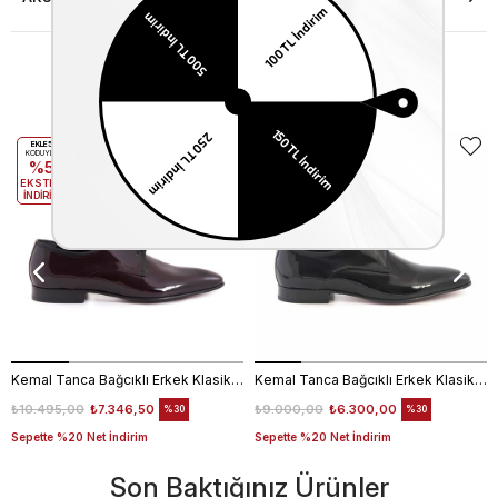
Benzer Ürünler
EKLE5
EKLE5
KODUYLA
KODUYLA
%5
%5
EKSTRA
EKSTRA
İNDİRİM
İNDİRİM
Kemal Tanca Bağcıklı Erkek Klasik Ayakkabı 700
Kemal Tanca Bağcıklı Erkek Klasik Ayakkabı 700
₺10.495,00
₺7.346,50
₺9.000,00
₺6.300,00
%30
%30
Sepette %20 Net İndirim
Sepette %20 Net İndirim
Son Baktığınız Ürünler