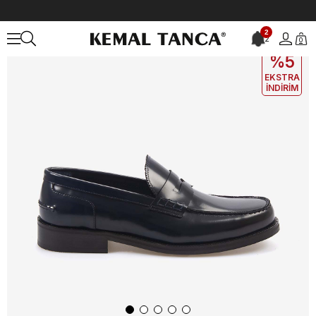
Anasayfa
ERKEK
AYAKKABI
Klasik
Mocassini Erkek Klasik Ayak
2
2
0
EKLE5
KODUYLA
%5
EKSTRA
İNDİRİM