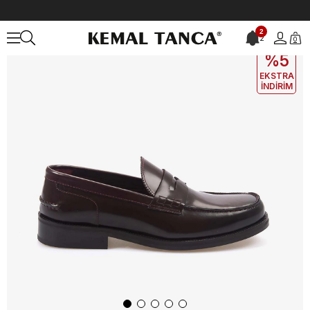
Anasayfa
ERKEK
AYAKKABI
Klasik
Mocassini Erkek Klasik Ayak
2
2
0
EKLE5
KODUYLA
%5
EKSTRA
İNDİRİM