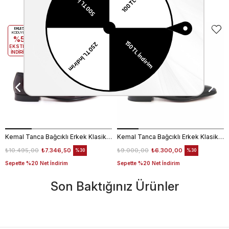
Benzer Ürünler
EKLE5
EKLE5
KODUYLA
KODUYLA
%5
%5
EKSTRA
EKSTRA
İNDİRİM
İNDİRİM
Kemal Tanca Bağcıklı Erkek Klasik Ayakkabı 700
Kemal Tanca Bağcıklı Erkek Klasik Ayakkabı 700
₺10.495,00
₺7.346,50
₺9.000,00
₺6.300,00
%30
%30
Sepette %20 Net İndirim
Sepette %20 Net İndirim
Son Baktığınız Ürünler