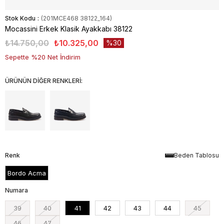
Stok Kodu
(201MCE468 38122_164)
Mocassini Erkek Klasik Ayakkabı 38122
₺14.750,00
₺10.325,00
30
Sepette %20 Net İndirim
ÜRÜNÜN DİĞER RENKLERİ:
Renk
Beden Tablosu
Bordo Acma
Numara
39
40
41
42
43
44
45
46
47