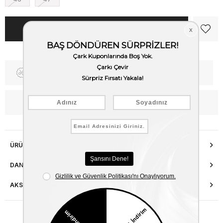
Fiyat Düşünce Haber Ver
Kargo Bedava
WhatsApp’tan Bilgi Al
ÜRÜN ÖZELLIKLERI
DANIŞMA HATTI
AKSESUAR ONARIMI