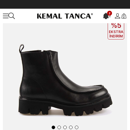
Anasayfa
ERKEK
BOT&ÇİZME
Bot
Mocassini Erkek Bot 7318
2
2
0
EKLE5
KODUYLA
%5
EKSTRA
İNDİRİM