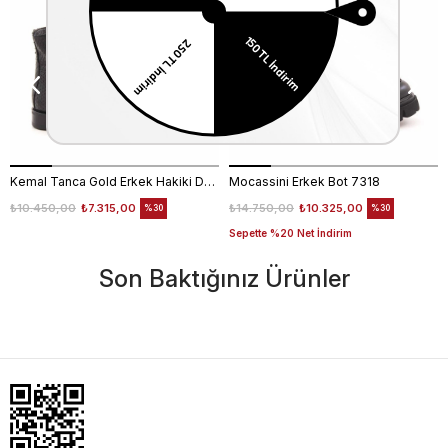
EKSTRA
İNDİRİM
Kemal Tanca Gold Erkek Hakiki Deri Tpu Taban Siyah Bot
Mocassini Erkek Bot 7318
₺10.450,00
₺7.315,00
₺14.750,00
₺10.325,00
%30
%30
Sepette %20 Net İndirim
Son Baktığınız Ürünler