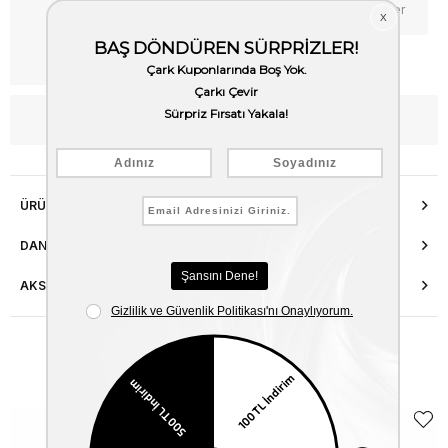
Favorilere Ekle
Fiyat Düşünce Haber Ver
Kargo Bedava
WhatsApp’tan Bilgi Al
ÜRÜN ÖZELLIKLERI
DANIŞMA HATTI
AKSESUAR ONARIMI
Benzer Ürünler
EKLE5
KODUYLA
%5