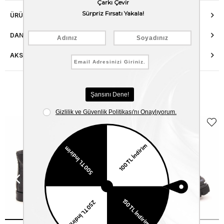
ÜRÜN ÖZELLIKLERI
DANIŞMA HATTI
AKSESUAR ONARIMI
Benzer Ürünler
EKLE5
KODUYLA
%5
EKSTRA
İNDİRİM