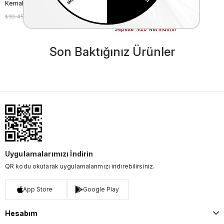
Kemal Tanca Gold Erkek Hakiki Deri Tpu Taban Siyah Bot
Mocassini Erkek Bot 7318
₺10.450,00
₺7.315,00
₺14.750,00
₺10.325,00
%30
%30
Sepette %20 Net İndirim
Son Baktığınız Ürünler
Uygulamalarımızı İndirin
QR kodu okutarak uygulamalarımızı indirebilirsiniz.
App Store
Google Play
Hesabım