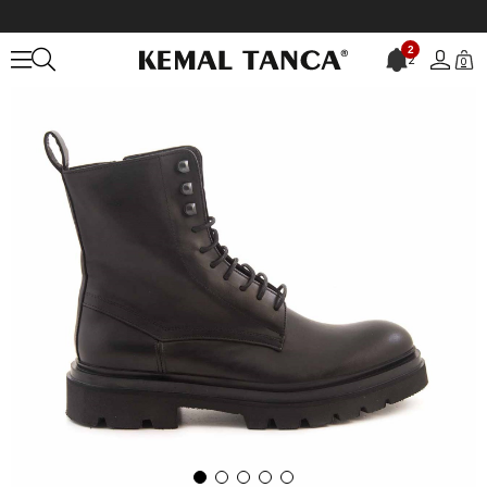
Anasayfa
ERKEK
BOT&ÇİZME
Bot
Mocassini Erkek Hakiki Deri 
2
2
0