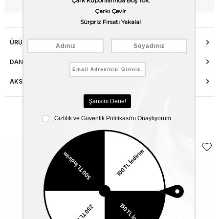
WhatsApp’tan Bilgi Al
ÜRÜN ÖZELLIKLERI
DANIŞMA HATTI
AKSESUAR ONARIMI
Benzer Ürünler