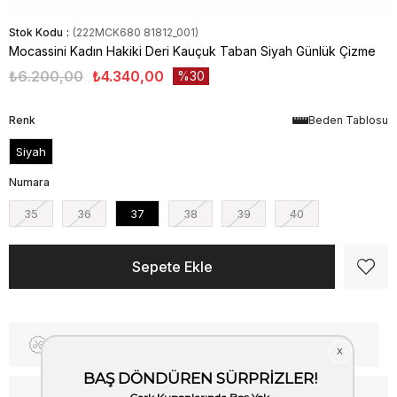
Stok Kodu
(222MCK680 81812_001)
Mocassini Kadın Hakiki Deri Kauçuk Taban Siyah Günlük Çizme
₺6.200,00
₺4.340,00
30
Renk
Beden Tablosu
Siyah
Numara
35
36
37
38
39
40
Fiyat Düşünce Haber Ver
Kargo Bedava