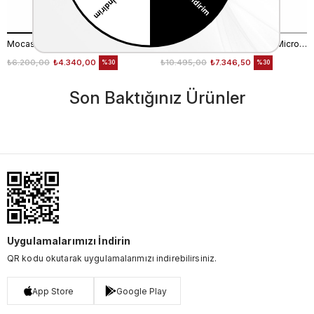
Mocassini Kadın Çizme 702-303
Mocassini Kadın Hakiki Deri Microlight Taban Siyah Günlük Çizme
₺6.200,00
₺4.340,00
₺10.495,00
₺7.346,50
%30
%30
Son Baktığınız Ürünler
Uygulamalarımızı İndirin
QR kodu okutarak uygulamalarımızı indirebilirsiniz.
App Store
Google Play