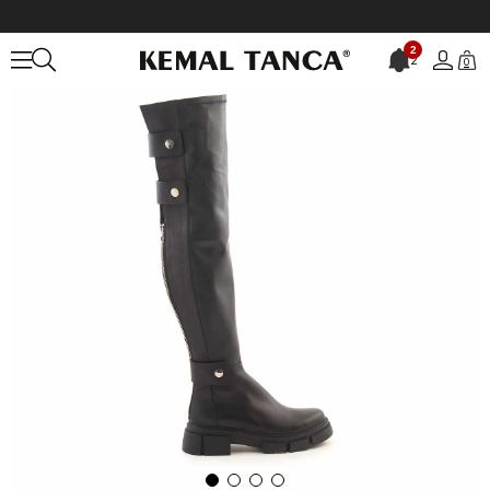
Anasayfa
KADIN
BOT&ÇİZME
Günlük Çizme
2
2
0